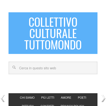
COLLETTIVO
CULTURALE
TUTTOMONDO
CHI SIAMO
PIÙ LETTI
AMORE
POETI
PITTURA
CONTATTI
PRIVACY POLICY