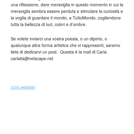
una riflessione, dare meraviglia in questo momento in cui la
meraviglia sembra essere perduta e stimolare la curiosità e
la voglia di guardare il mondo, a TuttoMondo, cogliendone
tutta la bellezza di luci, colori e d’ombre.
Se volete inviarci una vostra poesia, o un dipinto, o
qualunque altra forma artistica che vi rappresenti, saremo
liete di dedicarvi un post. Questa è la mail di Carla
carlaita@netscape.net
_
cctm.website
Si precisa che la diffusione di testi o immagini è solo a
carattere divulgativo della cultura e senza alcuno scopo di
lucro, nè rappresenta una testata giornalistica in quanto
viene aggiornata senza alcuna periodicità specifica. Non
può pertanto considerarsi un prodotto editoriale ai sensi