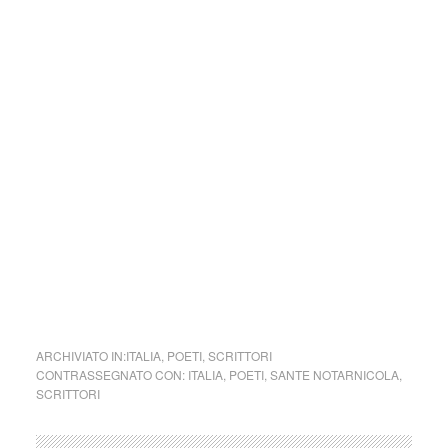
della legge n. 62 del 7.03.2001.
Nel caso si dovesse involontariamente ledere un qualsiasi
copyright d’autore, il contenuto verrà rimosso
immediatamente su segnalazione del detentore dell’avente
diritto.
cctm collettivo culturale tuttomondo Sante
Notarnicola (Italia)
ARCHIVIATO IN:
ITALIA
,
POETI
,
SCRITTORI
CONTRASSEGNATO CON:
ITALIA
,
POETI
,
SANTE NOTARNICOLA
,
SCRITTORI