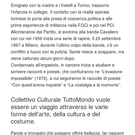
Emigrato con la madre e i fratelli a Torino, trascorre
l’infanzia in collegio. Il contatto con la realtà operaia
torinese lo porta alla presa di coscienza politica e alle
prime esperienze di militanza nella FGCI e poi nel PCI.
Allontanatosi dal Partito, si avvicina alla banda Cavallero
con cui nel 1959 inizia una serie di rapine. Il 25 settembre
1967 a Milano, durante l’ultimo colpo della banda, c’è un
conflitto a fuoco con la polizia: Sante riesce a scappare, ma
viene catturato alcuni giorni dopo.
Condannato all’ergastolo, in carcere inizia a studiare e
scrivere racconti e poesie, che confluiranno ne “L’evasione
impossibile” (1972), a cui seguiranno le raccolte di poesie
“Con quest’anima inquieta” e “La nostalgia e la memoria”.
Collettivo Culturale TuttoMondo vuole
essere un viaggio attraverso le varie
forme dell’arte, della cultura e del
costume.
Parole e immagini che possano offrire bellezza, far nascere