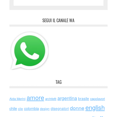
SEGUI IL CANALE WA
TAG
amore
argentina
brasile
capolavori
Alda Merini
architetti
english
donne
chile
colombia
disegnatori
cile
design