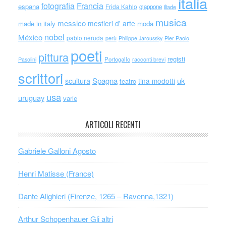
italia
Francia
fotografia
espana
Frida Kahlo
giappone
iliade
musica
messico
mestieri d' arte
made in italy
moda
nobel
México
pablo neruda
perù
Philippe Jaroussky
Pier Paolo
poeti
pittura
registi
Portogallo
racconti brevi
Pasolini
scrittori
scultura
Spagna
uk
tina modotti
teatro
usa
uruguay
varie
ARTICOLI RECENTI
Gabriele Galloni Agosto
Henri Matisse (France)
Dante Alighieri (Firenze, 1265 – Ravenna,1321)
Arthur Schopenhauer Gli altri