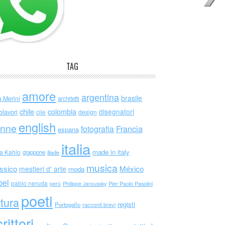
TAG
amore
argentina
brasile
a Merini
architetti
chile
colombia
disegnatori
olavori
cile
design
english
nne
Francia
fotografia
espana
italia
made in italy
da Kahlo
giappone
iliade
musica
ssico
México
mestieri d' arte
moda
bel
pablo neruda
perù
Philippe Jaroussky
Pier Paolo Pasolini
poeti
ttura
registi
Portogallo
racconti brevi
rittori