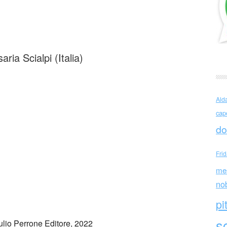
i (Italia)
ria Scialpi (Italia)
Ald
cap
do
Fri
me
no
pi
sc
iulio Perrone Editore, 2022