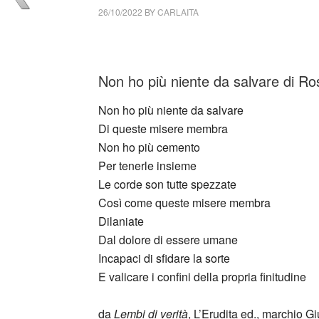
26/10/2022
BY
CARLAITA
collettivo culturale tuttomondo Rosaria Scialp
Non ho più niente da salvare di Rosa
Non ho più niente da salvare
Di queste misere membra
Non ho più cemento
Per tenerle insieme
Le corde son tutte spezzate
Così come queste misere membra
Dilaniate
Dal dolore di essere umane
Incapaci di sfidare la sorte
E valicare i confini della propria finitudine
_
da
Lembi di verità
, L’Erudita ed., marchio G