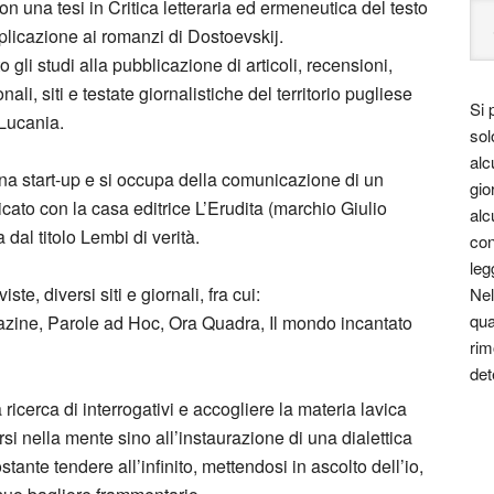
n una tesi in Critica letteraria ed ermeneutica del testo
pplicazione ai romanzi di Dostoevskij.
 gli studi alla pubblicazione di articoli, recensioni,
ali, siti e testate giornalistiche del territorio pugliese
Si 
 Lucania.
sol
alc
r una start-up e si occupa della comunicazione di un
gio
icato con la casa editrice L’Erudita (marchio Giulio
alc
dal titolo Lembi di verità.
con
leg
ste, diversi siti e giornali, fra cui:
Nel
qua
ine, Parole ad Hoc, Ora Quadra, Il mondo incantato
rim
det
la ricerca di interrogativi e accogliere la materia lavica
larsi nella mente sino all’instaurazione di una dialettica
stante tendere all’infinito, mettendosi in ascolto dell’io,