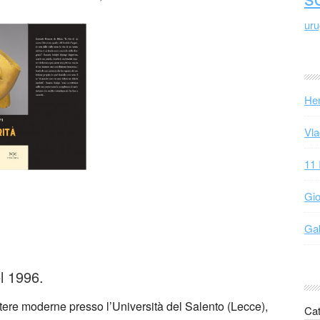
ur
Hen
Vla
11 
Gio
Gab
l 1996.
tere moderne presso l’Università del Salento (Lecce),
Cat