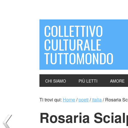
COLLETTIVO
CULTURALE
TUTTOMONDO
CHI SIAMO
PIÙ LETTI
AMORE
Ti trovi qui:
Home
/
poeti
/
italia
/
Rosaria Scia
Rosaria Scialp