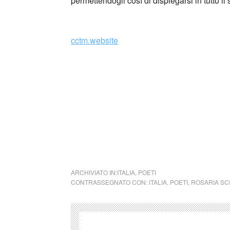
permettendogli così di dispiegarsi in tutto i
_
cctm.website
Secondo Honoré de Balzac “la vita di un uom
stelle nere: la vita di un uomo infelice è un
dipinge dapprima, con le sue parole, i lemb
pittrice, traccia al suo interno una costell
del suo brillare proprio in quel fondale così
assoluti”, Rosaria Scialpi riesce a restituir
che oscilla costantemente fra luce e oscurit
ARCHIVIATO IN:
ITALIA
,
POETI
CONTRASSEGNATO CON:
ITALIA
,
POETI
,
ROSARIA SCI