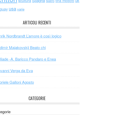
scultura
Spagna
uk
tina modotti
teatro
usa
uguay
varie
ARTICOLI RECENTI
rik Nordbrandt L’amore è così logico
dimir Majakovskij Beato chi
Iliade -A. Baricco Pandaro e Enea
vanni Verga da Eva
riele Galloni Agosto
CATEGORIE
egorie