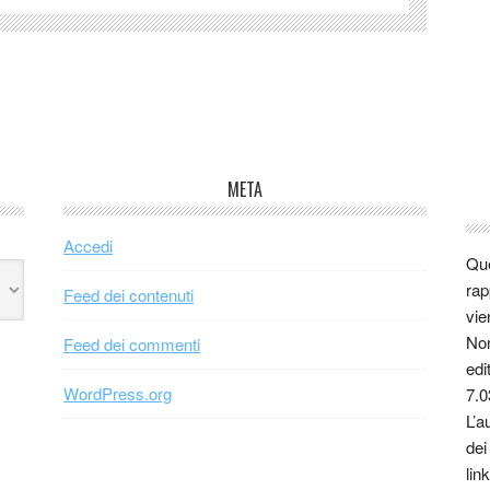
META
Accedi
Que
rap
Feed dei contenuti
vie
Non
Feed dei commenti
edi
WordPress.org
7.0
L’a
dei
link