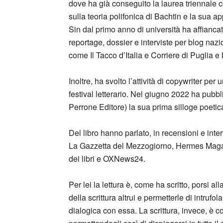
dove ha già conseguito la laurea triennale co
sulla teoria polifonica di Bachtin e la sua a
Sin dal primo anno di università ha affiancato
reportage, dossier e interviste per blog nazion
come Il Tacco d’Italia e Corriere di Puglia e
Inoltre, ha svolto l’attività di copywriter pe
festival letterario. Nel giugno 2022 ha pubbl
Perrone Editore) la sua prima silloge poetica 
Del libro hanno parlato, in recensioni e intervi
La Gazzetta del Mezzogiorno, Hermes Magaz
dei libri e OXNews24.
Per lei la lettura è, come ha scritto, porsi al
della scrittura altrui e permetterle di intrufo
dialogica con essa. La scrittura, invece, è co