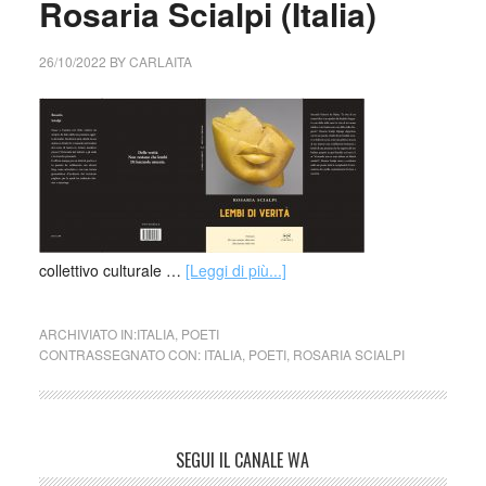
Rosaria Scialpi (Italia)
26/10/2022
BY
CARLAITA
collettivo culturale …
[Leggi di più...]
ARCHIVIATO IN:
ITALIA
,
POETI
CONTRASSEGNATO CON:
ITALIA
,
POETI
,
ROSARIA SCIALPI
SEGUI IL CANALE WA