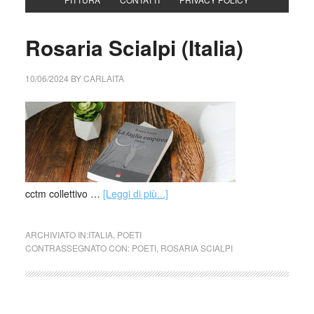
Rosaria Scialpi (Italia)
10/06/2024
BY
CARLAITA
cctm collettivo …
[Leggi di più...]
ARCHIVIATO IN:
ITALIA
,
POETI
CONTRASSEGNATO CON:
POETI
,
ROSARIA SCIALPI