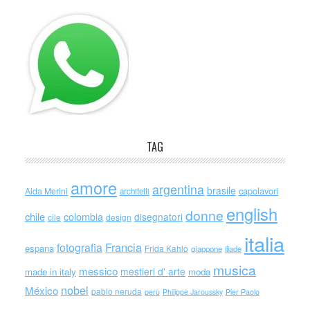
TAG
amore
argentina
brasile
capolavori
Alda Merini
architetti
english
donne
chile
colombia
disegnatori
cile
design
italia
Francia
fotografia
espana
Frida Kahlo
giappone
iliade
musica
messico
mestieri d' arte
made in italy
moda
nobel
México
pablo neruda
perù
Philippe Jaroussky
Pier Paolo