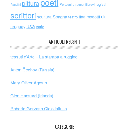
poeti
pittura
registi
Portogallo
racconti brevi
Pasolini
scrittori
scultura
Spagna
uk
tina modotti
teatro
usa
uruguay
varie
ARTICOLI RECENTI
tessuti d’Arte – La stampa a ruggine
Anton Čechov (Russia)
Mary Oliver Agosto
Glen Hansard (Irlanda)
Roberto Gervaso Cielo infinito
CATEGORIE