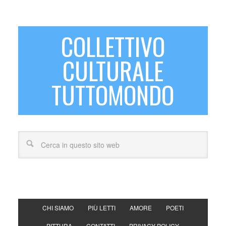
COLLETTIVO
CULTURALE
TUTTOMONDO
CHI SIAMO
PIÙ LETTI
AMORE
POETI
PITTURA
CONTATTI
PRIVACY POLICY