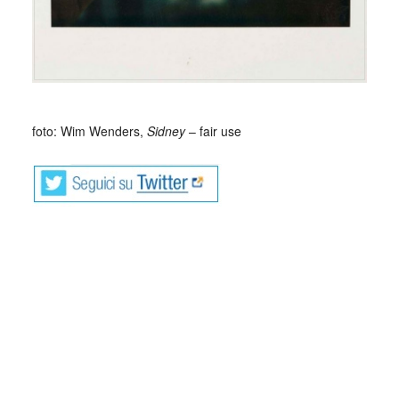
foto: Wim Wenders,
Sidney
– fair use
Much like his peripatetic, Polaroid-obsessed protagonist in
Alice in the Cities (1974), Wenders’ love for the Polaroid
form stems from his early twenties, when he was exploring
the medium while still fine-tuning his craft in film-making.
From the age of around 20 to 35, Wenders used the
Polaroid camera almost exclusively, treating it like a visual
notebook and way of playfully testing out frames and ideas,