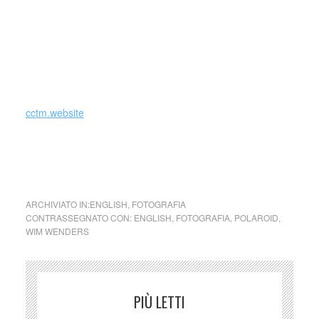
which is felt in the images’ raw, unstudied quality. But it was
also a way of taking a one-of-a-kind picture that was “not
multipliable, not repeatable”, as Wenders comments.
_
cctm.website
collettivo culturale tuttomondo polaroid d’ autore – Wim
Wenders
ARCHIVIATO IN:
ENGLISH
,
FOTOGRAFIA
CONTRASSEGNATO CON:
ENGLISH
,
FOTOGRAFIA
,
POLAROID
,
WIM WENDERS
PIÙ LETTI