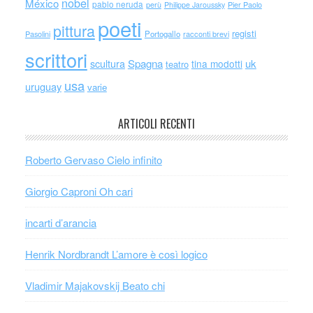
nobel
México
pablo neruda
perù
Philippe Jaroussky
Pier Paolo
poeti
pittura
registi
Portogallo
racconti brevi
Pasolini
scrittori
scultura
Spagna
uk
tina modotti
teatro
usa
uruguay
varie
ARTICOLI RECENTI
Roberto Gervaso Cielo infinito
Giorgio Caproni Oh cari
incarti d’arancia
Henrik Nordbrandt L’amore è così logico
Vladimir Majakovskij Beato chi