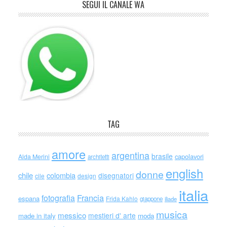
SEGUI IL CANALE WA
TAG
amore
argentina
brasile
capolavori
Alda Merini
architetti
english
donne
chile
colombia
disegnatori
cile
design
italia
Francia
fotografia
espana
Frida Kahlo
giappone
iliade
musica
messico
mestieri d' arte
made in italy
moda