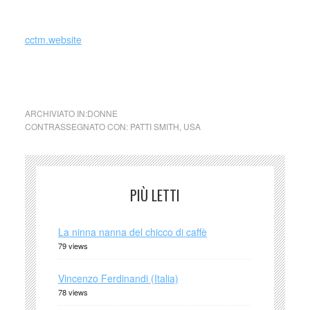
diritto.)
cctm.website
collettivo culturale tuttomondo a noi piace leggere
ARCHIVIATO IN:
DONNE
CONTRASSEGNATO CON:
PATTI SMITH
,
USA
PIÙ LETTI
La ninna nanna del chicco di caffè
79 views
Vincenzo Ferdinandi (Italia)
78 views