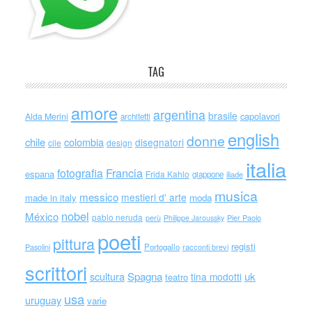
TAG
amore
argentina
brasile
capolavori
Alda Merini
architetti
english
donne
chile
colombia
disegnatori
cile
design
italia
Francia
fotografia
espana
Frida Kahlo
giappone
iliade
musica
messico
mestieri d' arte
made in italy
moda
nobel
México
pablo neruda
perù
Philippe Jaroussky
Pier Paolo
poeti
pittura
registi
Portogallo
racconti brevi
Pasolini
scrittori
scultura
Spagna
uk
tina modotti
teatro
usa
uruguay
varie