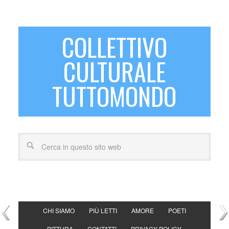
COLLETTIVO
CULTURALE
TUTTOMONDO
CHI SIAMO
PIÙ LETTI
AMORE
POETI
PITTURA
CONTATTI
PRIVACY POLICY