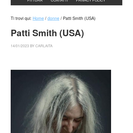
Ti trovi qui:
Home
/
donne
/
Patti Smith (USA)
Patti Smith (USA)
14/01/2023
BY
CARLAITA
collettivo culturale tuttomondo Patti Smith (USA)