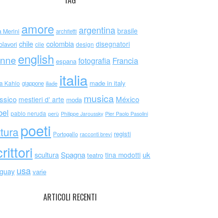
TAG
amore
argentina
brasile
a Merini
architetti
chile
colombia
disegnatori
olavori
cile
design
english
nne
Francia
fotografia
espana
italia
made in italy
da Kahlo
giappone
iliade
musica
ssico
México
mestieri d' arte
moda
bel
pablo neruda
perù
Philippe Jaroussky
Pier Paolo Pasolini
poeti
ttura
registi
Portogallo
racconti brevi
rittori
scultura
Spagna
uk
tina modotti
teatro
usa
uguay
varie
ARTICOLI RECENTI