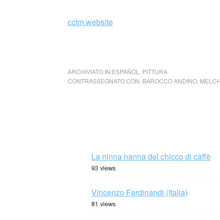
cctm.website
Melchor Perez de Holguin Barocco Andino
ARCHIVIATO IN:
ESPAÑOL
,
PITTURA
CONTRASSEGNATO CON:
BAROCCO ANDINO
,
MELCH
La ninna nanna del chicco di caffè
93 views
Vincenzo Ferdinandi (Italia)
81 views