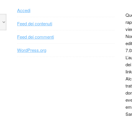
Accedi
Que
rap
Feed dei contenuti
vie
Non
Feed dei commenti
edi
WordPress.org
7.0
L’a
dei
link
Alc
tra
dom
eve
ema
Sar