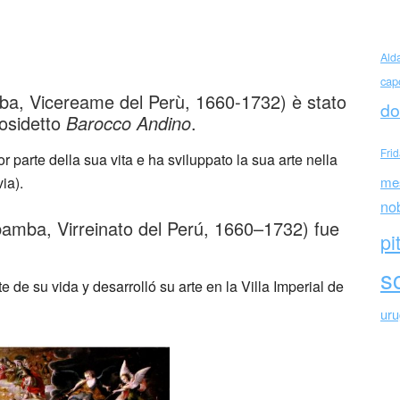
rez de Holguin Barocco Andino
Ald
cap
a, Vicereame del Perù, 1660-1732) è stato
do
cosidetto
Barocco Andino
.
Fri
parte della sua vita e ha sviluppato la sua arte nella
ia).
me
no
amba, Virreinato del Perú, 1660–1732) fue
pi
sc
e su vida y desarrolló su arte en la Villa Imperial de
ur