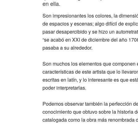
en ella.
Son impresionantes los colores, la dimensi
de espacios y escenas; algo difícil de expli
pasar desapercibido y se hizo un autorretrato
“se acabó en XXI de diciembre del año 1708”
pasaba a su alrededor.
Son muchos los elementos que componen es
características de este artista que lo llevar
escritas en latín, y lo interesante es que es
poder interpretarlas.
Podemos observar también la perfección de l
conocimiento que obtuvo sobre la historia de
catalogada como la obra más renombrada de