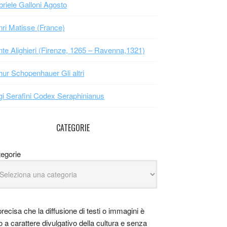
riele Galloni Agosto
ri Matisse (France)
te Alighieri (Firenze, 1265 – Ravenna,1321)
hur Schopenhauer Gli altri
gi Serafini Codex Seraphinianus
CATEGORIE
egorie
precisa che la diffusione di testi o immagini è
o a carattere divulgativo della cultura e senza