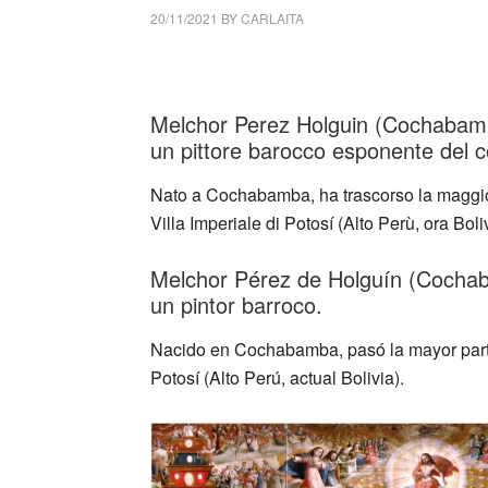
20/11/2021
BY
CARLAITA
collettivo culturale tuttomondo Melchor Pe
Melchor Perez Holguin (Cochabamb
un
pittore barocco esponente del 
Nato a Cochabamba, ha trascorso la maggior 
Villa Imperiale di Potosí (Alto Perù, ora Boliv
Melchor Pérez de Holguín (Cochab
un pintor barroco.
Nacido en Cochabamba, pasó la mayor parte d
Potosí (Alto Perú, actual Bolivia).
_