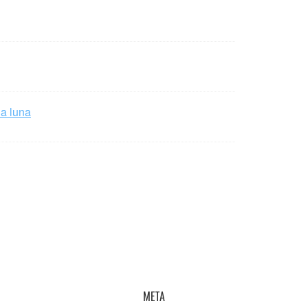
la luna
META