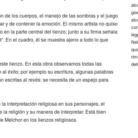
alc
gio
ón de los cuerpos, el manejo de las sombras y el juego
alc
car y de contener la emoción. El mismo artista no quiso
con
 en la parte central del lienzo; junto a su firma señala
leg
. En el cuadro, él se muestra ajeno a todo lo que
Nel
qua
rim
te lienzo. En esta obra observamos todas las
det
on al éxito; por ejemplo su escritura, algunas palabras
tán escritas al revés: se necesita de un espejo para
a interpretación religiosa en sus personajes, el
 la religión y su manera de interpretar. Está bien
 Melchor en los lienzos religiosos.