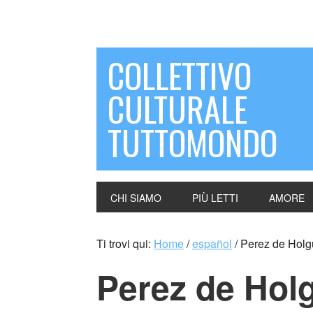
COLLETTIVO
CULTURALE
TUTTOMONDO
CHI SIAMO
PIÙ LETTI
AMORE
Ti trovi qui:
Home
/
español
/
Perez de Holgu
Perez de Holg