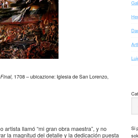
Gab
Hen
Dan
Art
Lui
 Final,
1708 – ubicazione: Iglesia de San Lorenzo,
Cat
 artista llamó “mi gran obra maestra”, y no
Si 
 la magnitud del detalle y la dedicación puesta
sol