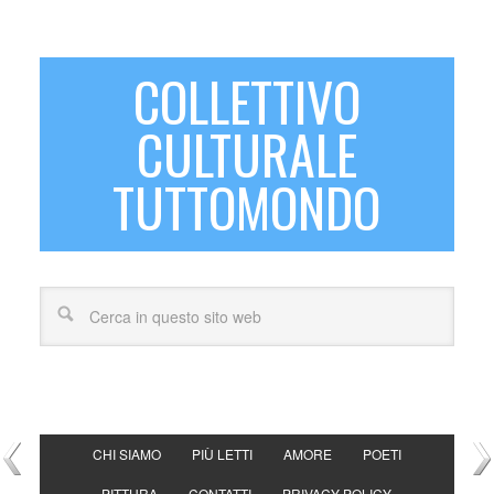
COLLETTIVO
CULTURALE
TUTTOMONDO
CHI SIAMO
PIÙ LETTI
AMORE
POETI
PITTURA
CONTATTI
PRIVACY POLICY