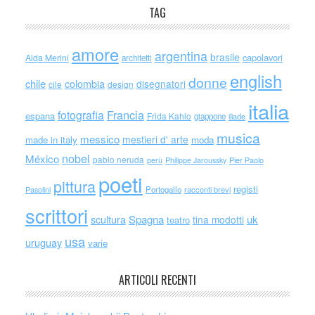
TAG
amore
argentina
brasile
capolavori
Alda Merini
architetti
english
donne
chile
colombia
disegnatori
cile
design
italia
Francia
fotografia
espana
Frida Kahlo
giappone
iliade
musica
messico
mestieri d' arte
made in italy
moda
nobel
México
pablo neruda
perù
Philippe Jaroussky
Pier Paolo
poeti
pittura
registi
Portogallo
racconti brevi
Pasolini
scrittori
scultura
Spagna
uk
tina modotti
teatro
usa
uruguay
varie
ARTICOLI RECENTI