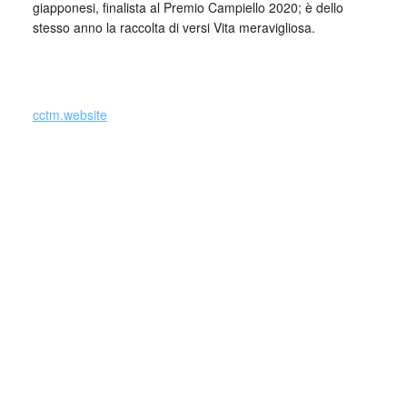
giapponesi, finalista al Premio Campiello 2020; è dello
stesso anno la raccolta di versi Vita meravigliosa.
cctm.website
Credevamo di sapere tutto di Patrizia Cavalli dopo aver
letto i suoi libri di versi, ma questo libro di prose è una
rivelazione. La genialità visionaria e realistica che qui
sorprende non ha precedenti fra gli scrittori del Novecento,
se non in grandi maestri come Roberto Longhi, Elsa
Morante e Goffredo Parise. Eppure sembra che questo
libro di abbagliante virtuosismo letterario sia nato fuori dalla
letteratura, per ubbidire a un solo personale imperativo:
«Devo capire».
Alfonso Berardinelli
cctm collettivo culturale tuttomondo Patrizia Cavalli Sono