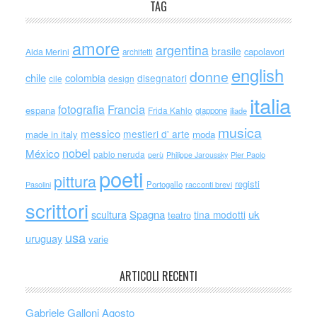
TAG
amore
argentina
brasile
capolavori
Alda Merini
architetti
english
donne
chile
colombia
disegnatori
cile
design
italia
Francia
fotografia
espana
Frida Kahlo
giappone
iliade
musica
messico
mestieri d' arte
made in italy
moda
nobel
México
pablo neruda
perù
Philippe Jaroussky
Pier Paolo
poeti
pittura
registi
Portogallo
racconti brevi
Pasolini
scrittori
scultura
Spagna
uk
tina modotti
teatro
usa
uruguay
varie
ARTICOLI RECENTI
Gabriele Galloni Agosto