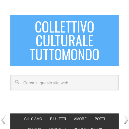
COLLETTIVO
CULTURALE
TUTTOMONDO
CHI SIAMO
PIÙ LETTI
AMORE
POETI
PITTURA
CONTATTI
PRIVACY POLICY