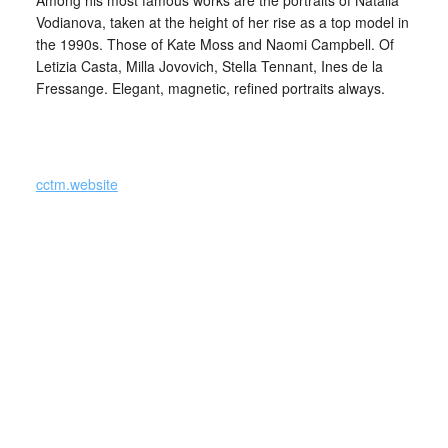
Vodianova, taken at the height of her rise as a top model in
the 1990s. Those of Kate Moss and Naomi Campbell. Of
Letizia Casta, Milla Jovovich, Stella Tennant, Ines de la
Fressange. Elegant, magnetic, refined portraits always.
_
cctm.website
cctm
Uno dei fotografi più affermati, «rinomato
a livello internazionale come interprete
della moda capace di creare atmosfere
dalla forte carica emotiva».