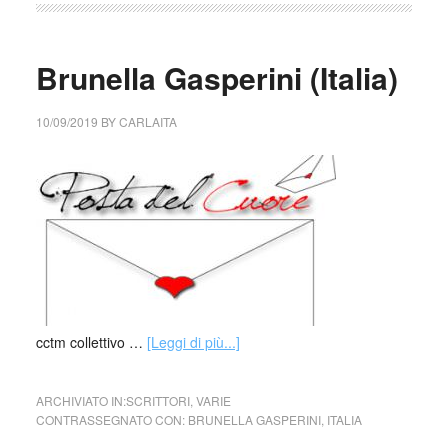
Brunella Gasperini (Italia)
10/09/2019
BY
CARLAITA
cctm collettivo …
[Leggi di più...]
ARCHIVIATO IN:
SCRITTORI
,
VARIE
CONTRASSEGNATO CON:
BRUNELLA GASPERINI
,
ITALIA