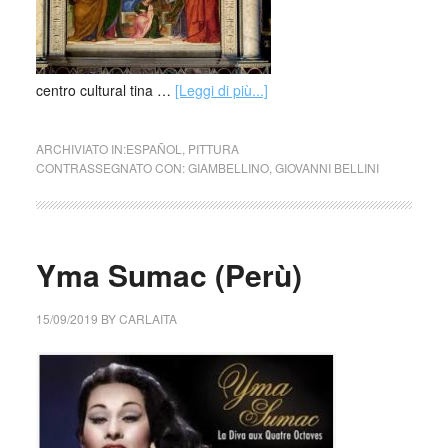
centro cultural tina …
[Leggi di più...]
ARCHIVIATO IN:
ESPAÑOL
,
PITTURA
CONTRASSEGNATO CON:
GIAMBELLINO
,
GIOVANNI BELLINI
Yma Sumac (Perù)
15/09/2019
BY
CARLAITA