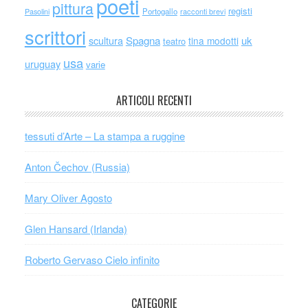
poeti
pittura
registi
Portogallo
racconti brevi
Pasolini
scrittori
scultura
Spagna
uk
tina modotti
teatro
usa
uruguay
varie
ARTICOLI RECENTI
tessuti d’Arte – La stampa a ruggine
Anton Čechov (Russia)
Mary Oliver Agosto
Glen Hansard (Irlanda)
Roberto Gervaso Cielo infinito
CATEGORIE