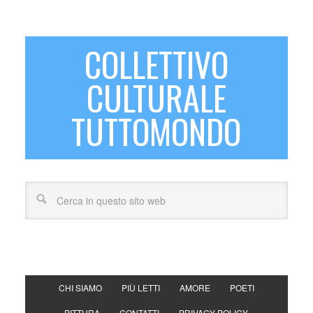
COLLETTIVO
CULTURALE
TUTTOMONDO
CHI SIAMO
PIÙ LETTI
AMORE
POETI
PITTURA
CONTATTI
PRIVACY POLICY