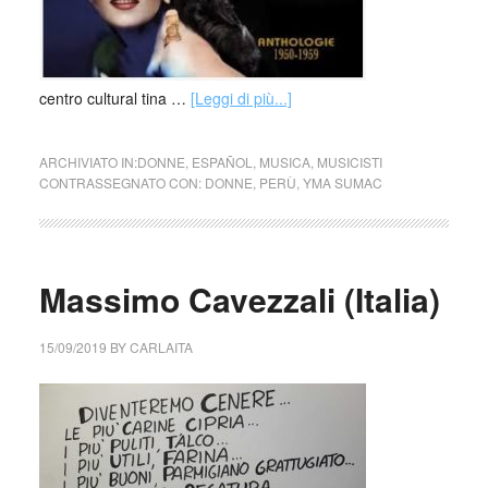
centro cultural tina …
[Leggi di più...]
ARCHIVIATO IN:
DONNE
,
ESPAÑOL
,
MUSICA
,
MUSICISTI
CONTRASSEGNATO CON:
DONNE
,
PERÙ
,
YMA SUMAC
Massimo Cavezzali (Italia)
15/09/2019
BY
CARLAITA