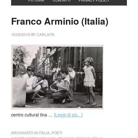
Franco Arminio (Italia)
16/09/2019
BY
CARLAITA
centro cultural tina …
[Leggi di più...]
ARCHIVIATO IN:
ITALIA
,
POETI