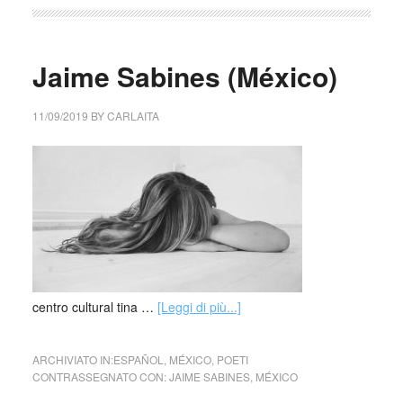
Jaime Sabines (México)
11/09/2019
BY
CARLAITA
centro cultural tina …
[Leggi di più...]
ARCHIVIATO IN:
ESPAÑOL
,
MÉXICO
,
POETI
CONTRASSEGNATO CON:
JAIME SABINES
,
MÉXICO