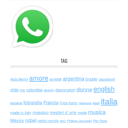
TAG
amore
argentina
brasile
capolavori
Alda Merini
architetti
english
donne
chile
colombia
disegnatori
cile
design
italia
Francia
fotografia
espana
Frida Kahlo
giappone
iliade
musica
messico
mestieri d' arte
made in italy
moda
nobel
México
pablo neruda
perù
Philippe Jaroussky
Pier Paolo