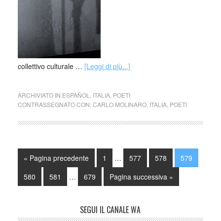
collettivo culturale …
[Leggi di più...]
ARCHIVIATO IN:
ESPAÑOL
,
ITALIA
,
POETI
CONTRASSEGNATO CON:
CARLO MOLINARO
,
ITALIA
,
POETI
« Pagina precedente
1
…
577
578
579
580
581
…
679
Pagina successiva »
SEGUI IL CANALE WA