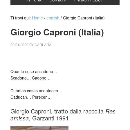
Ti trovi qui:
Home
/
english
/
Giorgio Caproni (Italia)
Giorgio Caproni (Italia)
20/01/2020
BY
CARLAITA
centro cultural tina modotti Giorgio Caproni
Quante cose accadono…
Scadono… Cadono…
_
Cuántas cosas acontecen…
Caducan… Perecen…
Giorgio Caproni, tratto dalla raccolta
Res
amissa
, Garzanti 1991