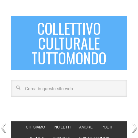
COLLETTIVO
CULTURALE
TUTTOMONDO
CHI SIAMO
PIÙ LETTI
AMORE
POETI
PITTURA
CONTATTI
PRIVACY POLICY