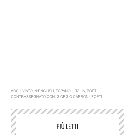
, Garzanti 1991
Res amissa
Res amissa è un’opera incompiuta, e perciò in un certo
senso “sospesa”, che a ben guardare mette in gioco se
stessa perché Res amissa è per l’appunto una “cosa che si
può perdere”, e infatti la si è persa perdendo il suo autore,
e con esso la volontà che l’ha messa in moto senza riuscire
a portarla a compimento: si sa quanta importanza dava
Giorgio Caproni alla confezione della sua poesia, alla
gestione del verso come partitura musicale. (Angelo
Andreotti)
ARCHIVIATO IN:
ENGLISH
,
ESPAÑOL
,
ITALIA
,
POETI
CONTRASSEGNATO CON:
GIORGIO CAPRONI
,
POETI
PIÙ LETTI