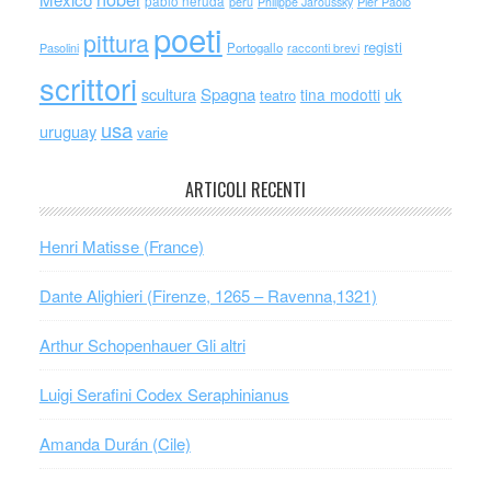
pablo neruda
perù
Philippe Jaroussky
Pier Paolo
poeti
pittura
registi
Portogallo
racconti brevi
Pasolini
scrittori
scultura
Spagna
uk
tina modotti
teatro
usa
uruguay
varie
ARTICOLI RECENTI
Henri Matisse (France)
Dante Alighieri (Firenze, 1265 – Ravenna,1321)
Arthur Schopenhauer Gli altri
Luigi Serafini Codex Seraphinianus
Amanda Durán (Cile)