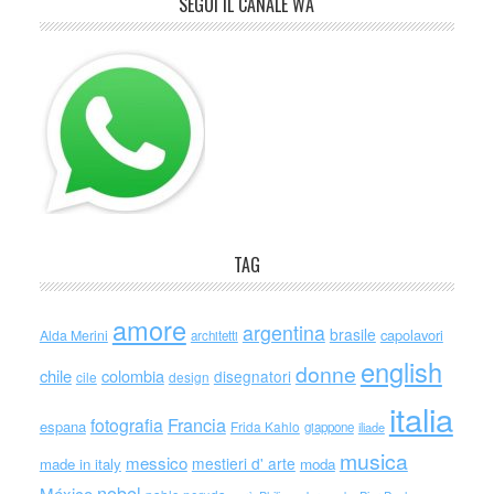
SEGUI IL CANALE WA
TAG
amore
argentina
brasile
capolavori
Alda Merini
architetti
english
donne
chile
colombia
disegnatori
cile
design
italia
Francia
fotografia
espana
Frida Kahlo
giappone
iliade
musica
messico
mestieri d' arte
made in italy
moda
nobel
México