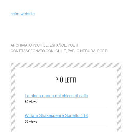
cctm.website
cctm Pablo Neruda Autunno
ARCHIVIATO IN:
CHILE
,
ESPAÑOL
,
POETI
CONTRASSEGNATO CON:
CHILE
,
PABLO NERUDA
,
POETI
PIÙ LETTI
La ninna nanna del chicco di caffè
89 views
William Shakespeare Sonetto 116
53 views