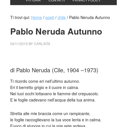
Ti trovi qui:
Home
/
poeti
/
chile
/
Pablo Neruda Autunno
Pablo Neruda Autunno
04/11/2015
BY
CARLAITA
cctm collettivo culturale tuttomondo Pablo Neruda Autunno
di Pablo Neruda (Cile, 1904 –1973)
Ti ricordo come eri nell’ultimo autunno.
Eri il berretto grigio e il cuore in calma.
Nei tuoi occhi lottavano le fiamme del crepuscolo.
E le foglie cadevano nell’acqua della tua anima.
Stretta alle mie braccia come un rampicante,
le foglie raccoglievano la tua voce lenta e in calma.
Fuoco di stupore in cui la mia sete ardeva.