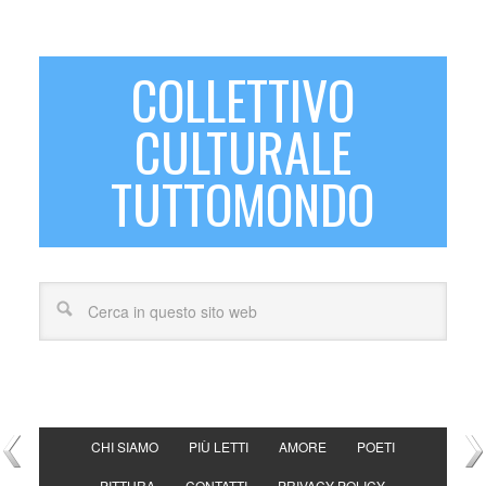
COLLETTIVO
CULTURALE
TUTTOMONDO
CHI SIAMO
PIÙ LETTI
AMORE
POETI
PITTURA
CONTATTI
PRIVACY POLICY