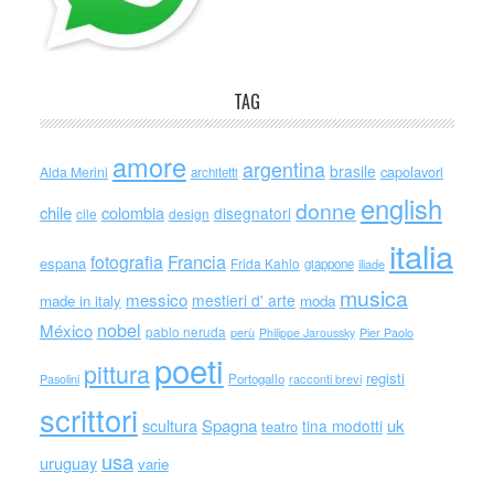
TAG
amore
argentina
brasile
capolavori
Alda Merini
architetti
english
donne
chile
colombia
disegnatori
cile
design
italia
Francia
fotografia
espana
Frida Kahlo
giappone
iliade
musica
messico
mestieri d' arte
made in italy
moda
nobel
México
pablo neruda
perù
Philippe Jaroussky
Pier Paolo
poeti
pittura
registi
Portogallo
racconti brevi
Pasolini
scrittori
scultura
Spagna
uk
tina modotti
teatro
usa
uruguay
varie