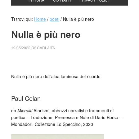
Ti trovi qui:
Home
/
poeti
/
Nulla è più nero
Nulla è più nero
19/05/2022
BY
CARLAITA
collettivo culturale tuttoondo Nulla è più nero
Nulla è più nero dell’alba luminosa del ricordo.
_
Paul Celan
da
Microliti
Aforismi, abbozzi narrativi e frammenti di
poetica – Traduzione, Premessa e Note di Dario Borso –
Mondadori. Collezione Lo Specchio, 2020
_