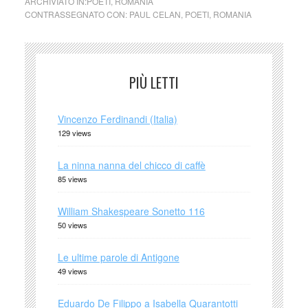
ARCHIVIATO IN:
POETI
,
ROMANIA
CONTRASSEGNATO CON:
PAUL CELAN
,
POETI
,
ROMANIA
PIÙ LETTI
Vincenzo Ferdinandi (Italia)
129 views
La ninna nanna del chicco di caffè
85 views
William Shakespeare Sonetto 116
50 views
Le ultime parole di Antigone
49 views
Eduardo De Filippo a Isabella Quarantotti