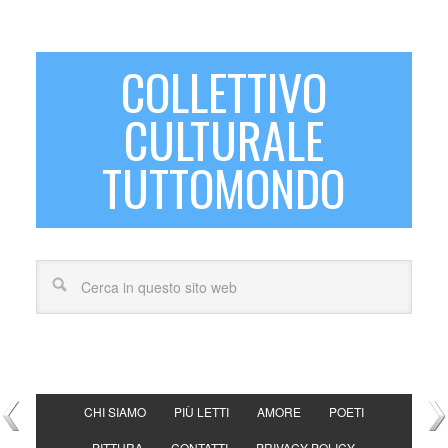
COLLETTIVO
CULTURALE
TUTTOMONDO
CHI SIAMO
PIÙ LETTI
AMORE
POETI
PITTURA
CONTATTI
PRIVACY POLICY