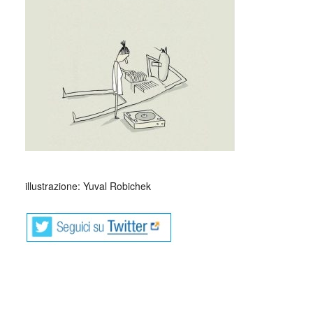
_
illustrazione: Yuval Robichek
Figura di assoluto rilievo nella poesia del Novecento e
autore tra i più amati pur nella sua vertiginosa oscurità,