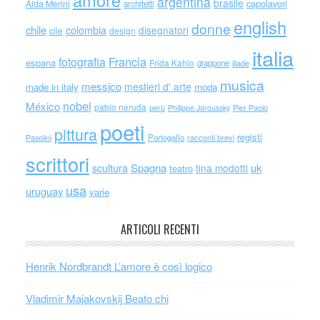
amore
argentina
brasile
capolavori
Alda Merini
architetti
english
donne
chile
colombia
disegnatori
cile
design
italia
Francia
fotografia
espana
Frida Kahlo
giappone
iliade
musica
messico
mestieri d' arte
made in italy
moda
nobel
México
pablo neruda
perù
Philippe Jaroussky
Pier Paolo
poeti
pittura
registi
Portogallo
racconti brevi
Pasolini
scrittori
scultura
Spagna
uk
tina modotti
teatro
usa
uruguay
varie
ARTICOLI RECENTI
Henrik Nordbrandt L’amore è così logico
Vladimir Majakovskij Beato chi