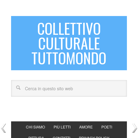
COLLETTIVO
CULTURALE
TUTTOMONDO
CHI SIAMO
PIÙ LETTI
AMORE
POETI
PITTURA
CONTATTI
PRIVACY POLICY