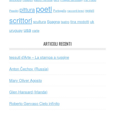
poeti
pittura
registi
Portogallo
racconti brevi
Pasolini
scrittori
scultura
Spagna
uk
tina modotti
teatro
usa
uruguay
varie
ARTICOLI RECENTI
tessuti d’Arte – La stampa a ruggine
Anton Čechov (Russia)
Mary Oliver Agosto
Glen Hansard (Irlanda)
Roberto Gervaso Cielo infinito