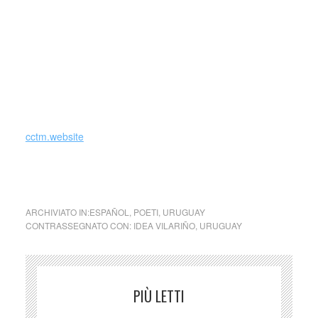
che l’unica cosa che abbiamo fatto è stato quella di
metterci schiena contro schiena, a leggere un libro, lui il
suo, io un altro. Il mattino dopo lo presi dalla testa e gli
dissi: sei un asino, Onetti, sei un cane, una bestia. E me ne
sono andata”.
Nove notti d’amore, come disse la stessa Vilariño, e una
vita di passione e solitudine.
cctm.website
cctm cctm cctm cctm cctm cctm cctm cctm cctm
ARCHIVIATO IN:
ESPAÑOL
,
POETI
,
URUGUAY
CONTRASSEGNATO CON:
IDEA VILARIÑO
,
URUGUAY
PIÙ LETTI