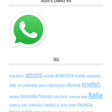
SEGUI IL CANALE WA
TAG
amore
argentina
brasile
capolavori
Alda Merini
architetti
english
donne
chile
colombia
disegnatori
cile
design
italia
Francia
fotografia
espana
Frida Kahlo
giappone
iliade
musica
messico
mestieri d' arte
made in italy
moda
nobel
México
pablo neruda
perù
Philippe Jaroussky
Pier Paolo