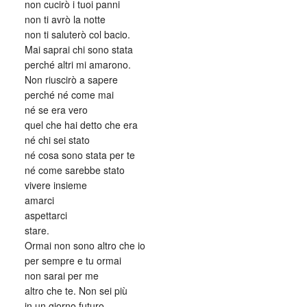
non cucirò i tuoi panni
non ti avrò la notte
non ti saluterò col bacio.
Mai saprai chi sono stata
perché altri mi amarono.
Non riuscirò a sapere
perché né come mai
né se era vero
quel che hai detto che era
né chi sei stato
né cosa sono stata per te
né come sarebbe stato
vivere insieme
amarci
aspettarci
stare.
Ormai non sono altro che io
per sempre e tu ormai
non sarai per me
altro che te. Non sei più
in un giorno futuro