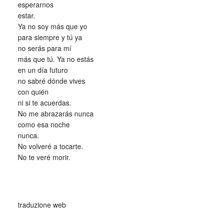
esperarnos
estar.
Ya no soy más que yo
para siempre y tú ya
no serás para mí
más que tú. Ya no estás
en un día futuro
no sabré dónde vives
con quién
ni si te acuerdas.
No me abrazarás nunca
como esa noche
nunca.
No volveré a tocarte.
No te veré morir.
_
traduzione web