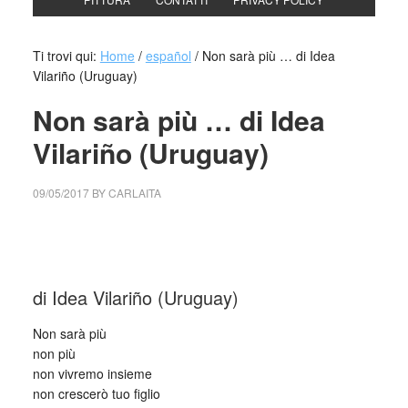
Ti trovi qui:
Home
/
español
/
Non sarà più … di Idea
Vilariño (Uruguay)
Non sarà più … di Idea
Vilariño (Uruguay)
09/05/2017
BY
CARLAITA
cctm collettivo culturale tuttomondo Non sarà più … di Idea
Vilariño
di Idea Vilariño (Uruguay)
Non sarà più
non più
non vivremo insieme
non crescerò tuo figlio