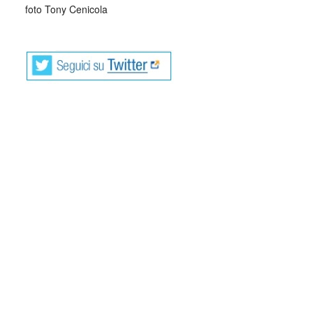
foto
Tony Cenicola
cctm cctm cctm cctm cctm cctm cctm cctm cctm
Idea Vilariño, uruguayana di Montevideo nata nel 1920 e
scomparsa nel 2009, poetessa, saggista, traduttrice,
apparteneva alla “Generazione del ‘45”, come Mario
Benedetti e come Juan Carlos Onetti, del quale si
innamorò derivandone gran parte della sua poesia:
“Mi sono innamorata dell’ultima persona di cui avrei
dovuto… eravamo fatti di una materia impossibile da
legare. Non ha mai capito l’abc della mia vita, non mi ha
mai capito come essere umano, come persona…. Ancora
mi chiedo perché ho sopportato tanto, perché sono tornata
sempre. (…) Una notte mi chiamò, disperato, chiedendomi
che andassi da lui. Io ero con qualcuno che mi amava e lo
lasciai per andare a passare una notte con lui. E ricordo