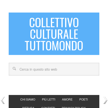
COLLETTIVO
CULTURALE
TUTTOMONDO
CHI SIAMO
PIÙ LETTI
AMORE
POETI
PITTURA
CONTATTI
PRIVACY POLICY