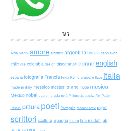
TAG
amore
argentina
brasile
capolavori
Alda Merini
architetti
english
donne
chile
colombia
disegnatori
cile
design
italia
Francia
fotografia
espana
Frida Kahlo
giappone
iliade
musica
messico
mestieri d' arte
made in italy
moda
nobel
México
pablo neruda
perù
Philippe Jaroussky
Pier Paolo
poeti
pittura
registi
Portogallo
racconti brevi
Pasolini
scrittori
scultura
Spagna
uk
tina modotti
teatro
usa
uruguay
varie