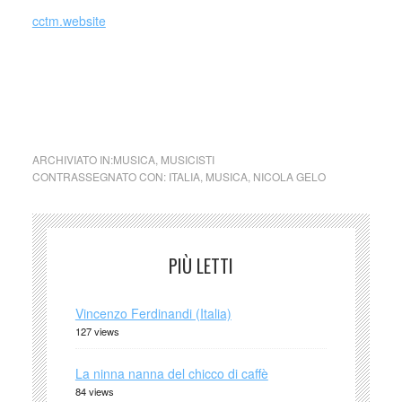
cctm.website
cctm e ci siamo detti ciao
ARCHIVIATO IN:
MUSICA
,
MUSICISTI
CONTRASSEGNATO CON:
ITALIA
,
MUSICA
,
NICOLA GELO
PIÙ LETTI
Vincenzo Ferdinandi (Italia)
127 views
La ninna nanna del chicco di caffè
84 views