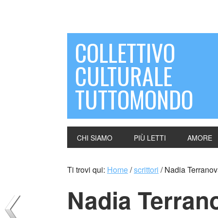
COLLETTIVO
CULTURALE
TUTTOMONDO
CHI SIAMO
PIÙ LETTI
AMORE
Ti trovi qui:
Home
/
scrittori
/
Nadia Terranova 
Nadia Terranov