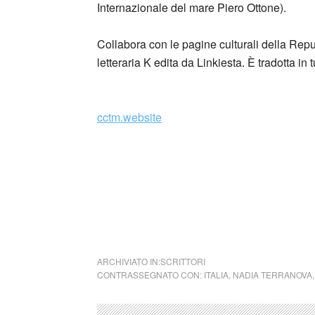
Internazionale del mare Piero Ottone).
Collabora con le pagine culturali della Repub
letteraria K edita da Linkiesta. È tradotta in 
_
cctm.website
cctm premio Strega
Quello che so di te
ARCHIVIATO IN:
SCRITTORI
CONTRASSEGNATO CON:
ITALIA
,
NADIA TERRANOVA