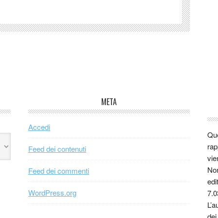
META
Accedi
Que
rap
Feed dei contenuti
vie
Non
Feed dei commenti
edi
WordPress.org
7.0
L’a
dei