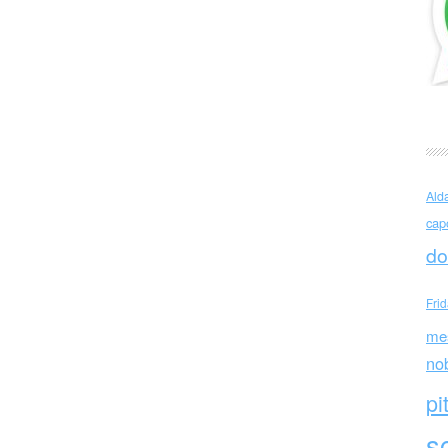
rranova (Italia)
Ald
cap
do
Fri
me
no
pi
sc