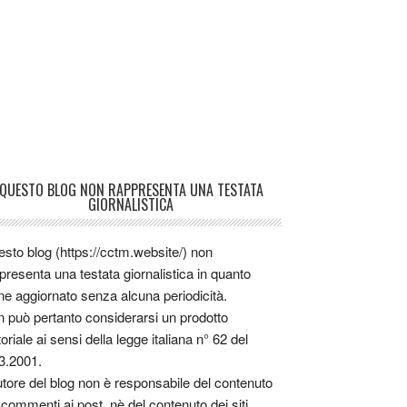
QUESTO BLOG NON RAPPRESENTA UNA TESTATA
GIORNALISTICA
sto blog (https://cctm.website/) non
presenta una testata giornalistica in quanto
ne aggiornato senza alcuna periodicità.
 può pertanto considerarsi un prodotto
toriale ai sensi della legge italiana n° 62 del
3.2001.
utore del blog non è responsabile del contenuto
 commenti ai post, nè del contenuto dei siti