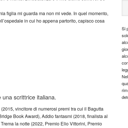
, mia figlia mi guarda ma non mi vede. In quel momento,
ell’ospedale in cui ho appena partorito, capisco cosa
Si 
sol
alc
gio
alc
con
leg
Nel
qua
rim
na scrittrice italiana.
det
 (2015, vincitore di numerosi premi tra cui il Bagutta
Bridge Book Award), Addio fantasmi (2018, finalista al
Trema la notte (2022, Premio Elio Vittorini, Premio