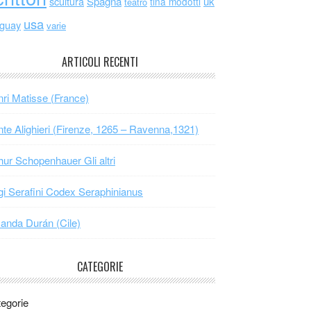
scultura
Spagna
uk
tina modotti
teatro
usa
uguay
varie
ARTICOLI RECENTI
ri Matisse (France)
te Alighieri (Firenze, 1265 – Ravenna,1321)
hur Schopenhauer Gli altri
gi Serafini Codex Seraphinianus
nda Durán (Cile)
CATEGORIE
egorie