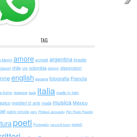
TAG
amore
argentina
brasile
a Merini
architetti
chile
colombia
disegnatori
olavori
cile
design
english
nne
Francia
fotografia
espana
italia
made in italy
da Kahlo
giappone
iliade
musica
ssico
México
mestieri d' arte
moda
bel
pablo neruda
perù
Philippe Jaroussky
Pier Paolo Pasolini
poeti
ttura
registi
Portogallo
racconti brevi
rittori