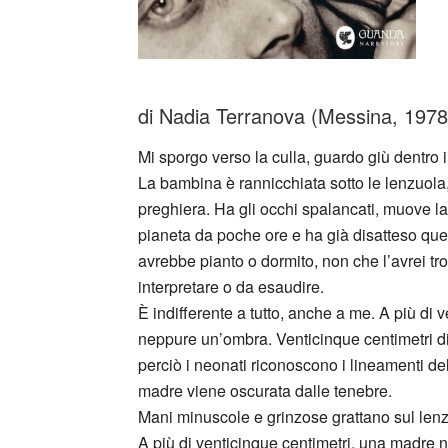
di Nadia Terranova (Messina, 1978
Mi sporgo verso la culla, guardo giù dentro il
La bambina è rannicchiata sotto le lenzuola, 
preghiera. Ha gli occhi spalancati, muove la
pianeta da poche ore e ha già disatteso que
avrebbe pianto o dormito, non che l’avrei tr
interpretare o da esaudire.
È indifferente a tutto, anche a me. A più di 
neppure un’ombra. Venticinque centimetri di
perciò i neonati riconoscono i lineamenti del
madre viene oscurata dalle tenebre.
Mani minuscole e grinzose grattano sul lenz
A più di venticinque centimetri, una madre no