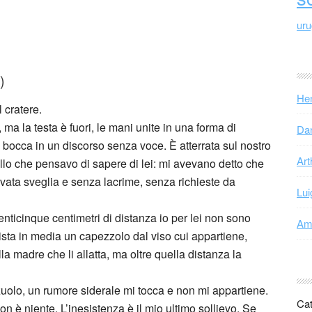
ur
)
Hen
 cratere.
ma la testa è fuori, le mani unite in una forma di
Dan
 bocca in un discorso senza voce. È atterrata sul nostro
Art
llo che pensavo di sapere di lei: mi avevano detto che
ovata sveglia e senza lacrime, senza richieste da
Lui
venticinque centimetri di distanza io per lei non sono
Ama
sta in media un capezzolo dal viso cui appartiene,
la madre che li allatta, ma oltre quella distanza la
uolo, un rumore siderale mi tocca e non mi appartiene.
Cat
n è niente. L’inesistenza è il mio ultimo sollievo. Se