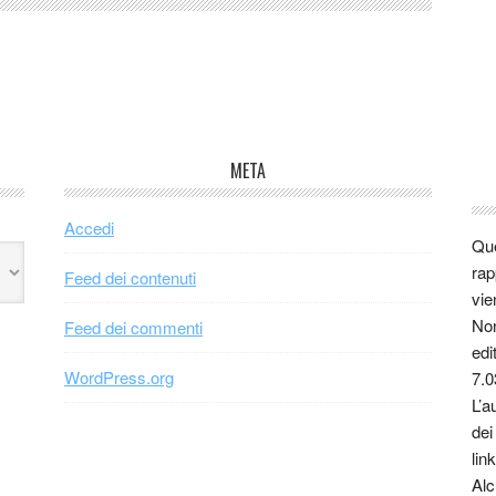
META
Accedi
Que
rap
Feed dei contenuti
vie
Non
Feed dei commenti
edi
WordPress.org
7.0
L’a
dei
link
Alc