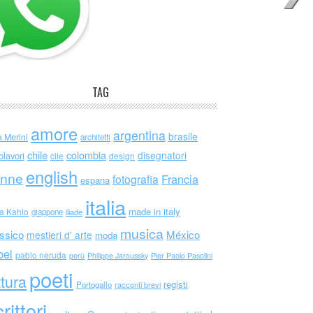
TAG
amore
argentina
brasile
a Merini
architetti
chile
colombia
disegnatori
olavori
cile
design
english
nne
Francia
fotografia
espana
italia
made in italy
da Kahlo
giappone
iliade
musica
ssico
México
mestieri d' arte
moda
bel
pablo neruda
perù
Philippe Jaroussky
Pier Paolo Pasolini
poeti
ttura
registi
Portogallo
racconti brevi
rittori