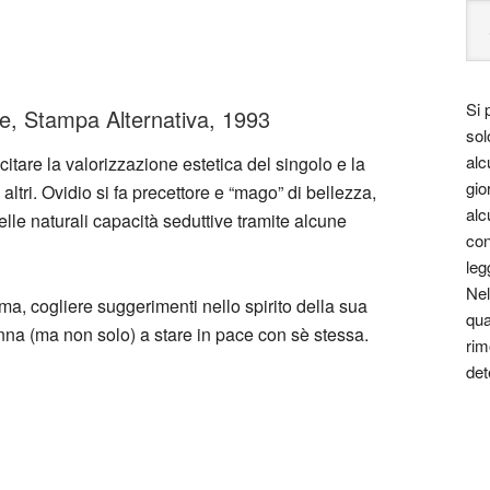
Si 
lire, Stampa Alternativa, 1993
sol
alc
citare la valorizzazione estetica del singolo e la
gio
altri. Ovidio si fa precettore e “mago” di bellezza,
alc
e naturali capacità seduttive tramite alcune
con
leg
Nel
ema, cogliere suggerimenti nello spirito della sua
qua
nna (ma non solo) a stare in pace con sè stessa.
rim
det