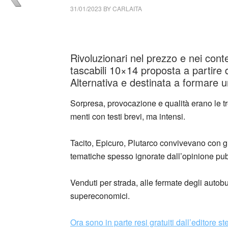
31/01/2023
BY
CARLAITA
collettivo culturale tuttomondo Millelire – Ov
Rivoluzionari nel prezzo e nei conten
tascabili 10×14 proposta a partire 
Alternativa e destinata a formare un
Sorpresa, provocazione e qualità erano le tre
menti con testi brevi, ma intensi.
Tacito, Epicuro, Plutarco convivevano con g
tematiche spesso ignorate dall’opinione pub
Venduti per strada, alle fermate degli autobus
supereconomici.
Ora sono in parte resi gratuiti dall’editore st