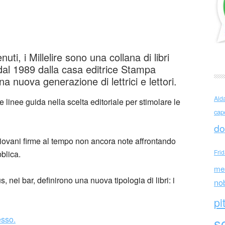
idio
uti, i Millelire sono una collana di libri
dal 1989 dalla casa editrice Stampa
a nuova generazione di lettrici e lettori.
Ald
 linee guida nella scelta editoriale per stimolare le
cap
do
iovani firme al tempo non ancora note affrontando
Fri
blica.
me
, nei bar, definirono una nuova tipologia di libri: i
no
pi
esso.
sc