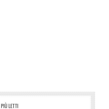
,
……
ores,
PIÙ LETTI