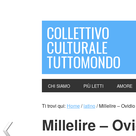
COLLETTIVO
CULTURALE
TUTTOMONDO
CHI SIAMO
PIÙ LETTI
AMORE
Ti trovi qui:
Home
/
latino
/
Millelire – Ovidio
Millelire – Ov