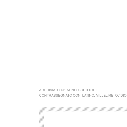
Vultis inaurata corpora veste tegi,
Vultis odoratos positu variare capillos,
Conspicuam gemmis vultis habere manum;
Induitis collo lapides Oriente petitos,
Et quantos onus est aure tulisse duos.
Nec tamen indignum: sit vobis cura placendi
Cum comptos habeant saecula nostra viros;
Feminea vestri potiuntur lege mariti,
Et vix ad cultus nupta, quod addat, habet
Quo se cuique parent et quo et venentur am
Refert: munditia crimina nulla merent.
ARCHIVIATO IN:
LATINO
,
SCRITTORI
CONTRASSEGNATO CON:
LATINO
,
MILLELIRE
,
OVIDIO