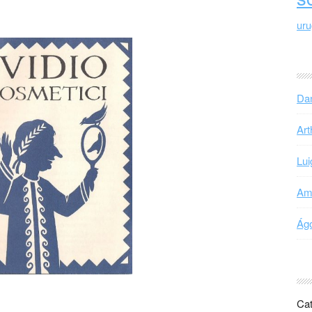
ur
Dan
Art
Lui
Ama
Ágo
Cat