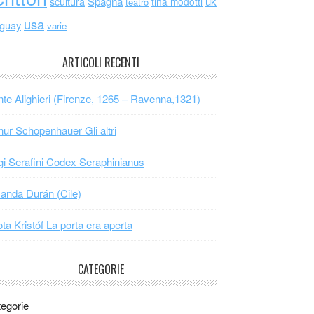
scultura
Spagna
uk
tina modotti
teatro
usa
uguay
varie
ARTICOLI RECENTI
te Alighieri (Firenze, 1265 – Ravenna,1321)
hur Schopenhauer Gli altri
gi Serafini Codex Seraphinianus
nda Durán (Cile)
ta Kristóf La porta era aperta
CATEGORIE
egorie