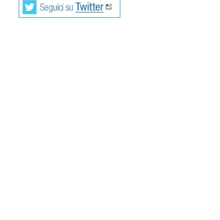
La Poesia Visiva, agli inizi degli anni Sessanta, si
presentava come strumento operativo, come modalità
alternativa di interpretazione, come sintesi di critica
ideologica e teoria artistica la cui unica possibilità
d’espressione poteva manifestarsi soltanto attraverso le
tendenze visive e iconografiche della cultura di massa.
Fu l’intreccio fra Arte e cultura – degli anni Sessanta e
Sessanta – a caratterizzare la ricerca verbo–visuale come
unione di prassi e teoria, affermando sistematicamente il
nuovo carattere gnoseologico ed ermeneutico dell’Arte.
Si trattava, dunque, per gli intellettuali di interpretare
artisticamente il riflesso incondizionato che la società di
massa aveva avuto sulla società e, nello stesso tempo, di
evidenziare la necessità di un’Arte che fosse espressione