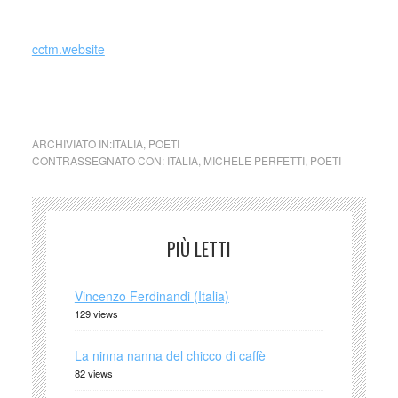
della cultura di massa. (fonte Wikipedia)
cctm.website
Michele Perfetti (Italia)
ARCHIVIATO IN:
ITALIA
,
POETI
CONTRASSEGNATO CON:
ITALIA
,
MICHELE PERFETTI
,
POETI
PIÙ LETTI
Vincenzo Ferdinandi (Italia)
129 views
La ninna nanna del chicco di caffè
82 views