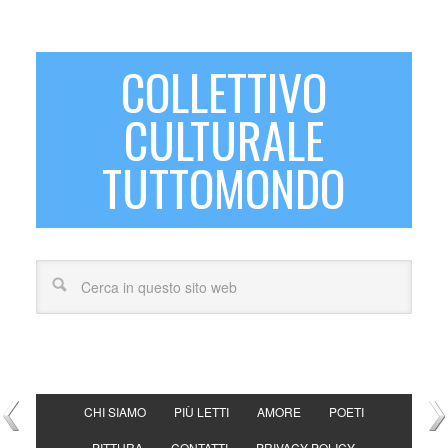
COLLETTIVO
CULTURALE
TUTTOMONDO
CHI SIAMO
PIÙ LETTI
AMORE
POETI
PITTURA
CONTATTI
PRIVACY POLICY