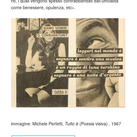
riti, i quali vengono spesso contrabbandati dall’ufficialità
come benessere, opulenza, etc».
_
_
immagine: Michele Perfetti,
Tutto è
(Poesia visiva) , 1967