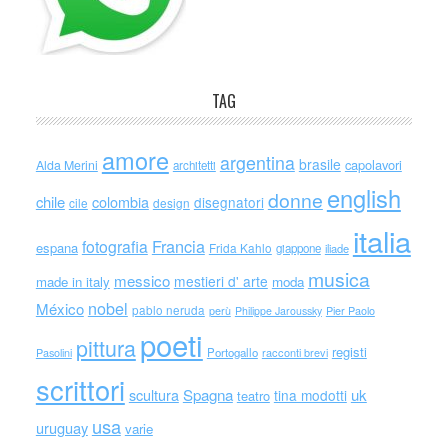
TAG
amore
argentina
brasile
capolavori
Alda Merini
architetti
english
donne
chile
colombia
disegnatori
cile
design
italia
Francia
fotografia
espana
Frida Kahlo
giappone
iliade
musica
messico
mestieri d' arte
made in italy
moda
nobel
México
pablo neruda
perù
Philippe Jaroussky
Pier Paolo
poeti
pittura
registi
Portogallo
racconti brevi
Pasolini
scrittori
scultura
Spagna
uk
tina modotti
teatro
usa
uruguay
varie