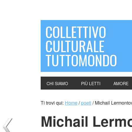
COLLETTIVO
CULTURALE
TUTTOMONDO
CHI SIAMO
PIÙ LETTI
AMORE
Ti trovi qui:
Home
/
poeti
/
Michail Lermontov
Michail Lerm