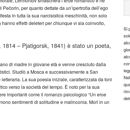
morale, Lermontov smaschera l’eroe romantico e ne
 Pečorin, per quanto dettate da un’ipertrofia dell’ego
ifesta in tutta la sua narcisistica meschinità, non solo
hanno effetti deleteri per chiunque vi sia coinvolto,
Si 
sol
alc
 1814 – Pjatigorsk, 1841) è stato un poeta,
gio
alc
con
rfano di madre in giovane età e venne cresciuto dalla
leg
rtistici. Studiò a Mosca e successivamente a San
Nel
 letteraria. La sua poesia iniziale, caratterizzata da toni
qua
critico verso la società del tempo. È noto per la sua
rim
ere importanti come il romanzo psicologico “Un eroe
det
mono sentimenti di solitudine e malinconia. Morì in un