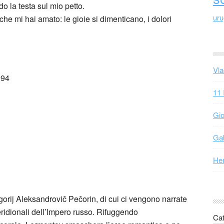
o la testa sul mio petto.
ur
he mi hai amato: le gioie si dimenticano, i dolori
Vla
994
11 
Gio
Gab
Hen
rigorij Aleksandrovič Pečorin, di cui ci vengono narrate
ridionali dell’Impero russo. Rifuggendo
Cat