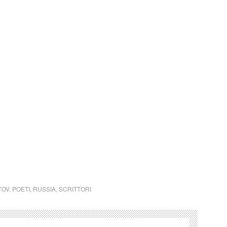
 un qualsiasi copyright d’autore, il contenuto verrà
detentore dell’avente diritto.
l Lermontov (Russia)
TOV
,
POETI
,
RUSSIA
,
SCRITTORI