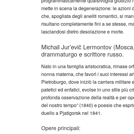
programmaticamente qualsivoglia giudizio 
mette in scena la degenerazione: le azioni di
che, spogliata degli aneliti romantici, si man
risultano completamente fini a se stesse, ma 
lasciandosi dietro desolazione e morte.
Michail Jur’evič Lermontov (Mosca,
drammaturgo e scrittore russo.
Nato in una famiglia aristocratica, rimase o
nonna materna, che favorì i suoi interessi a
Pietroburgo, dove iniziò la carriera militare e
patetici ed enfatici, evolse in uno stile più 
profonda osservazione della realtà e per op
del nostro tempo” (1840) e poesie che espri
duello a Pjatigorsk nel 1841.​
Opere principali: