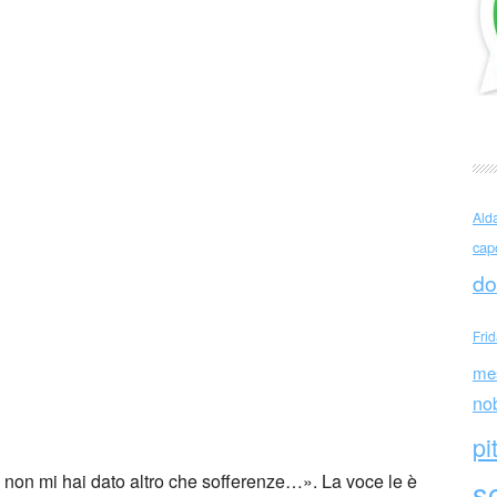
l Lermontov (Russia)
Ald
cap
do
Fri
me
no
pi
 non mi hai dato altro che sofferenze…». La voce le è
sc