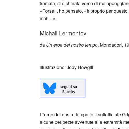
tremata, si è chinata verso di me appoggiand
«Forse», ho pensato, «è proprio per questo c
mai!…».
Michail Lermontov
da
Un eroe del nostro tempo
, Mondadori, 1
_
illustrazione: Jody Hewgill
L’‘eroe del nostro tempo’ è il sottufficiale G
alcune peripezie avvenute alle estremità me