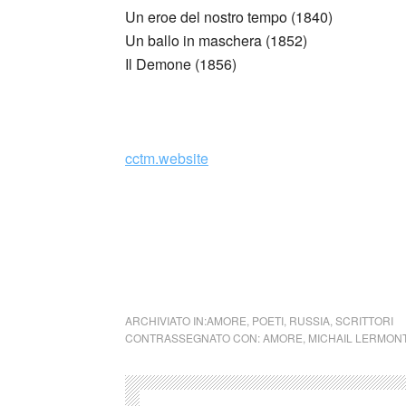
Un eroe del nostro tempo (1840)
Un ballo in maschera (1852)
Il Demone (1856)
_
cctm.website
Nel caso si dovesse involontariamente ledere
rimosso immediatamente su segnalazione del 
cctm collettivo culturale tuttomondo Michai
ARCHIVIATO IN:
AMORE
,
POETI
,
RUSSIA
,
SCRITTORI
CONTRASSEGNATO CON:
AMORE
,
MICHAIL LERMON