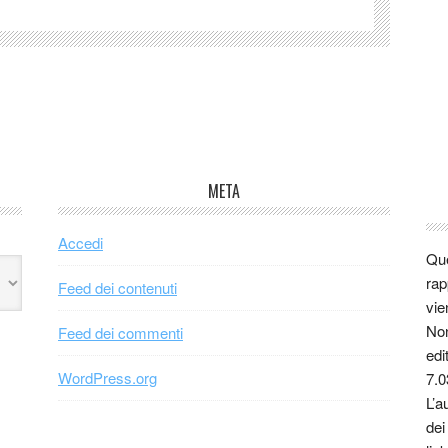
META
Accedi
Que
rap
Feed dei contenuti
vie
Non
Feed dei commenti
edi
WordPress.org
7.0
L’a
dei