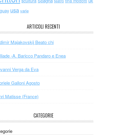
scultura
Spagna
uk
tina modotti
teatro
usa
uguay
varie
ARTICOLI RECENTI
dimir Majakovskij Beato chi
Iliade -A. Baricco Pandaro e Enea
vanni Verga da Eva
riele Galloni Agosto
ri Matisse (France)
CATEGORIE
egorie