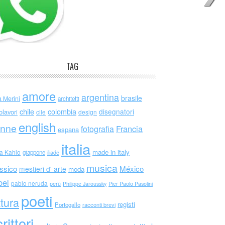
TAG
amore
argentina
brasile
a Merini
architetti
chile
colombia
disegnatori
olavori
cile
design
english
nne
Francia
fotografia
espana
italia
made in italy
da Kahlo
giappone
iliade
musica
ssico
México
mestieri d' arte
moda
bel
pablo neruda
perù
Philippe Jaroussky
Pier Paolo Pasolini
poeti
ttura
registi
Portogallo
racconti brevi
rittori