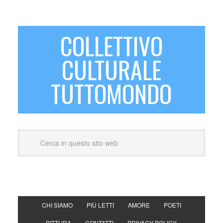
COLLETTIVO
CULTURALE
TUTTOMONDO
CHI SIAMO
PIÙ LETTI
AMORE
POETI
PITTURA
CONTATTI
PRIVACY POLICY