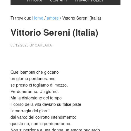
Ti trovi qui:
Home
/
amore
/
Vittorio Sereni (Italia)
Vittorio Sereni (Italia)
03/12/2025
BY
CARLAITA
cctm collettivo culturale tuttomondo Vittorio Sereni (Italia)
Quei bambini che giocano
un giorno perdoneranno
se presto ci togliamo di mezzo.
Perdoneranno. Un giorno.
Ma la distorsione del tempo
il corso della vita deviato su false piste
l’emorragia dei giorni
dal varco del corrotto intendimento:
questo no, non lo perdoneranno.
Non si perdona a una donna un amore bugiardo,