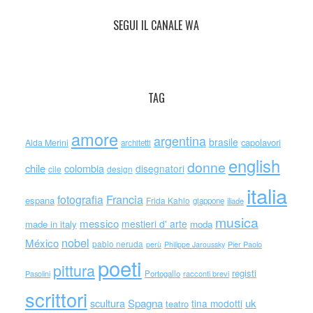
SEGUI IL CANALE WA
TAG
amore
argentina
brasile
capolavori
Alda Merini
architetti
english
donne
chile
colombia
disegnatori
cile
design
italia
Francia
fotografia
espana
Frida Kahlo
giappone
iliade
musica
messico
mestieri d' arte
made in italy
moda
nobel
México
pablo neruda
perù
Philippe Jaroussky
Pier Paolo
poeti
pittura
registi
Portogallo
racconti brevi
Pasolini
scrittori
scultura
Spagna
uk
tina modotti
teatro