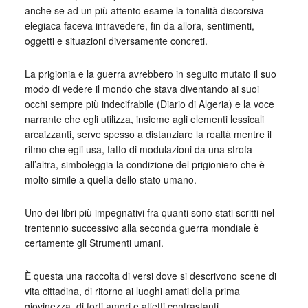
anche se ad un più attento esame la tonalità discorsiva-
elegiaca faceva intravedere, fin da allora, sentimenti,
oggetti e situazioni diversamente concreti.
La prigionia e la guerra avrebbero in seguito mutato il suo
modo di vedere il mondo che stava diventando ai suoi
occhi sempre più indecifrabile (Diario di Algeria) e la voce
narrante che egli utilizza, insieme agli elementi lessicali
arcaizzanti, serve spesso a distanziare la realtà mentre il
ritmo che egli usa, fatto di modulazioni da una strofa
all’altra, simboleggia la condizione del prigioniero che è
molto simile a quella dello stato umano.
Uno dei libri più impegnativi fra quanti sono stati scritti nel
trentennio successivo alla seconda guerra mondiale è
certamente gli Strumenti umani.
È questa una raccolta di versi dove si descrivono scene di
vita cittadina, di ritorno ai luoghi amati della prima
giovinezza, di forti amori e affetti contrastanti.