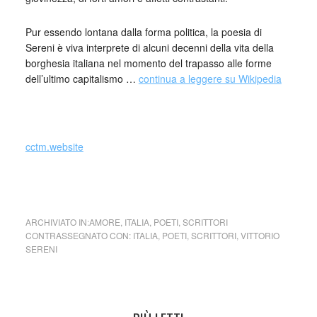
Pur essendo lontana dalla forma politica, la poesia di
Sereni è viva interprete di alcuni decenni della vita della
borghesia italiana nel momento del trapasso alle forme
dell’ultimo capitalismo …
continua a leggere su Wikipedia
_
cctm.website
cctm collettivo culturale tuttomondo Vittorio Sereni (Italia)
ARCHIVIATO IN:
AMORE
,
ITALIA
,
POETI
,
SCRITTORI
CONTRASSEGNATO CON:
ITALIA
,
POETI
,
SCRITTORI
,
VITTORIO
SERENI