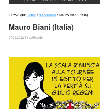
Ti trovi qui:
Home
/
disegnatori
/
Mauro Biani (Italia)
Mauro Biani (Italia)
27/02/2022
BY
CARLAITA
collettivo culturale tuttomondo Mauro Biani (Italia)