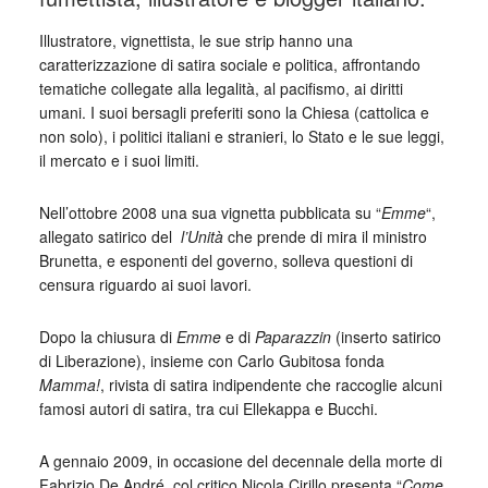
Illustratore, vignettista, le sue strip hanno una
caratterizzazione di satira sociale e politica, affrontando
tematiche collegate alla legalità, al pacifismo, ai diritti
umani. I suoi bersagli preferiti sono la Chiesa (cattolica e
non solo), i politici italiani e stranieri, lo Stato e le sue leggi,
il mercato e i suoi limiti.
Nell’ottobre 2008 una sua vignetta pubblicata su “
Emme
“,
allegato satirico del
l’Unità
che prende di mira il ministro
Brunetta, e esponenti del governo, solleva questioni di
censura riguardo ai suoi lavori.
Dopo la chiusura di
Emme
e di
Paparazzin
(inserto satirico
di Liberazione), insieme con Carlo Gubitosa fonda
Mamma!
, rivista di satira indipendente che raccoglie alcuni
famosi autori di satira, tra cui Ellekappa e Bucchi.
A gennaio 2009, in occasione del decennale della morte di
Fabrizio De André, col critico Nicola Cirillo presenta “
Come