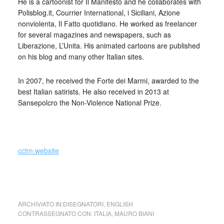
He is a cartoonist for Il Manifesto and he collaborates with
Polisblog.it, Courrier International, i Siciliani, Azione
nonviolenta, Il Fatto quotidiano. He worked as freelancer
for several magazines and newspapers, such as
Liberazione, L’Unita. His animated cartoons are published
on his blog and many other Italian sites.
In 2007, he received the Forte dei Marmi, awarded to the
best Italian satirists. He also received in 2013 at
Sansepolcro the Non-Violence National Prize.
_
cctm.website
Mauro Biani (Italia)
ARCHIVIATO IN:
DISEGNATORI
,
ENGLISH
CONTRASSEGNATO CON:
ITALIA
,
MAURO BIANI