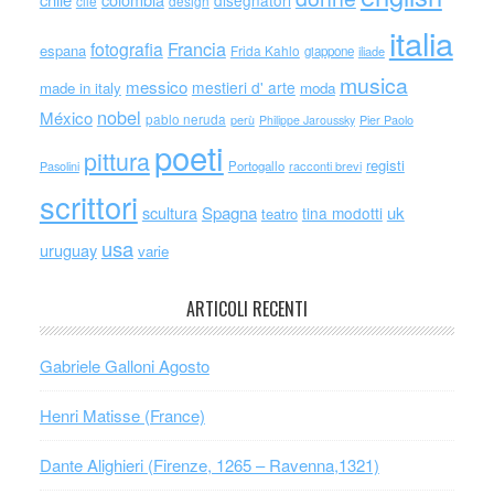
cile
design
italia
Francia
fotografia
espana
Frida Kahlo
giappone
iliade
musica
messico
mestieri d' arte
made in italy
moda
nobel
México
pablo neruda
perù
Philippe Jaroussky
Pier Paolo
poeti
pittura
registi
Portogallo
racconti brevi
Pasolini
scrittori
scultura
Spagna
uk
tina modotti
teatro
usa
uruguay
varie
ARTICOLI RECENTI
Gabriele Galloni Agosto
Henri Matisse (France)
Dante Alighieri (Firenze, 1265 – Ravenna,1321)