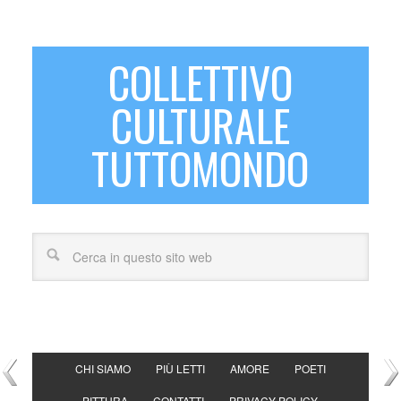
COLLETTIVO
CULTURALE
TUTTOMONDO
CHI SIAMO
PIÙ LETTI
AMORE
POETI
PITTURA
CONTATTI
PRIVACY POLICY