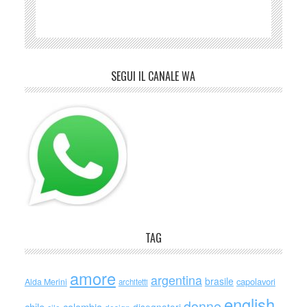
SEGUI IL CANALE WA
TAG
amore
argentina
brasile
capolavori
Alda Merini
architetti
english
donne
chile
colombia
disegnatori