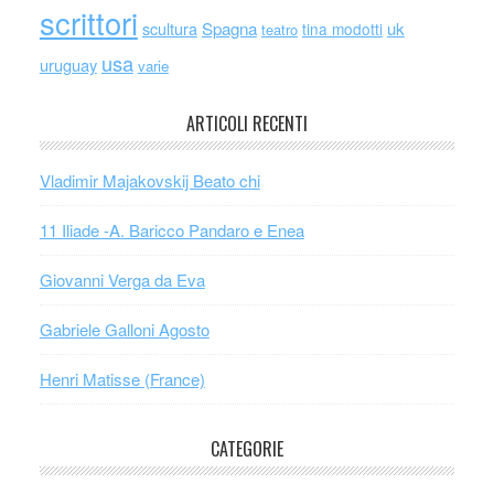
scrittori
scultura
Spagna
uk
tina modotti
teatro
usa
uruguay
varie
ARTICOLI RECENTI
Vladimir Majakovskij Beato chi
11 Iliade -A. Baricco Pandaro e Enea
Giovanni Verga da Eva
Gabriele Galloni Agosto
Henri Matisse (France)
CATEGORIE