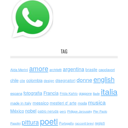
TAG
amore
argentina
brasile
capolavori
Alda Merini
architetti
english
donne
chile
colombia
disegnatori
cile
design
italia
Francia
fotografia
espana
Frida Kahlo
giappone
iliade
musica
messico
mestieri d' arte
made in italy
moda
nobel
México
pablo neruda
perù
Philippe Jaroussky
Pier Paolo
poeti
pittura
registi
Portogallo
racconti brevi
Pasolini