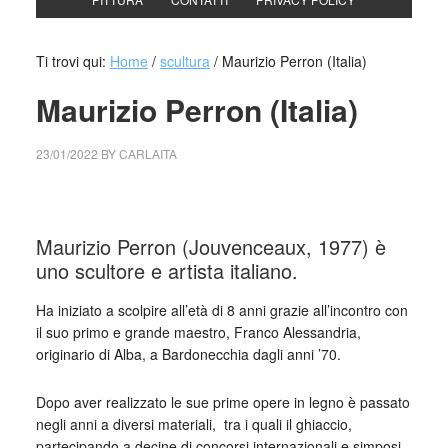
Ti trovi qui:
Home
/
scultura
/
Maurizio Perron (Italia)
Maurizio Perron (Italia)
23/01/2022
BY
CARLAITA
collettivo culturale tuttomondo Maurizio Perron (Italia)
Maurizio Perron (Jouvenceaux, 1977) è
uno scultore e artista italiano.
Ha iniziato a scolpire all’età di 8 anni grazie all’incontro con
il suo primo e grande maestro, Franco Alessandria,
originario di Alba, a Bardonecchia dagli anni ’70.
Dopo aver realizzato le sue prime opere in legno è passato
negli anni a diversi materiali, tra i quali il ghiaccio,
partecipando a decine di concorsi internazionali e simposi