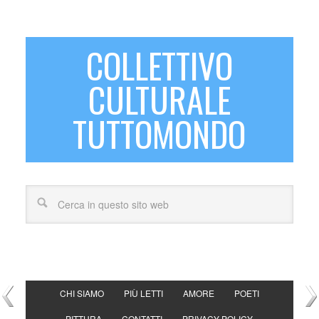
COLLETTIVO
CULTURALE
TUTTOMONDO
CHI SIAMO
PIÙ LETTI
AMORE
POETI
PITTURA
CONTATTI
PRIVACY POLICY