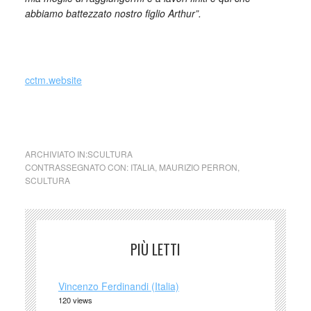
abbiamo battezzato nostro figlio Arthur”.
cctm.website
opera: Maurizio Perron,
Ceremony Hall
, Icehotel, 2022
ARCHIVIATO IN:
SCULTURA
CONTRASSEGNATO CON:
ITALIA
,
MAURIZIO PERRON
,
SCULTURA
PIÙ LETTI
Vincenzo Ferdinandi (Italia)
120 views