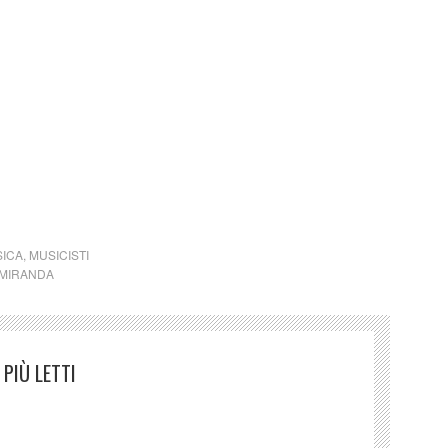
rte poesia
ICA
,
MUSICISTI
 MIRANDA
PIÙ LETTI