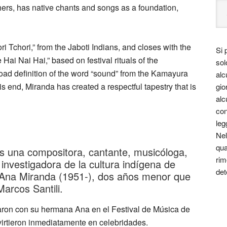
ers, has native chants and songs as a foundation,
ori Tchori,” from the Jaboti Indians, and closes with the
Si 
 Hai Nai Hai,” based on festival rituals of the
sol
road definition of the word “sound” from the Kamayura
alc
this end, Miranda has created a respectful tapestry that is
gio
alc
con
leg
Nel
qua
es una compositora, cantante, musicóloga,
rim
 investigadora de la cultura indígena de
det
a Ana Miranda (1951-), dos años menor que
Marcos Santili.
aron con su hermana Ana en el Festival de Música de
nvirtieron inmediatamente en celebridades.