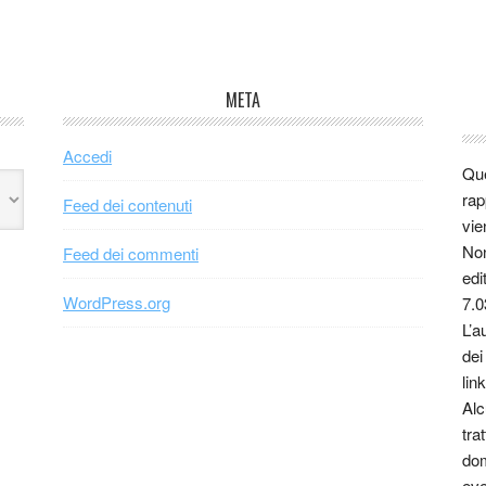
META
Accedi
Que
rap
Feed dei contenuti
vie
Non
Feed dei commenti
edi
WordPress.org
7.0
L’a
dei
link
Alc
tra
dom
eve