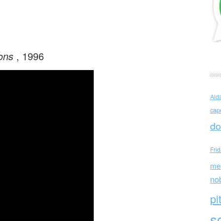
da
ons
, 1996
Ald
cap
do
Fri
me
no
pi
sc