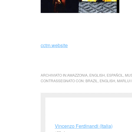
_
cctm.website
musica indios brasile latino america cctm a
ARCHIVIATO IN:
AMAZZONIA
,
ENGLISH
,
ESPAÑOL
,
MUS
CONTRASSEGNATO CON:
BRAZIL
,
ENGLISH
,
MARLUI
Vincenzo Ferdinandi (Italia)