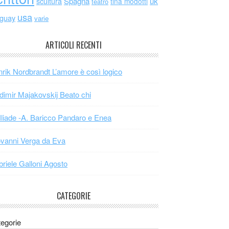
scultura
Spagna
uk
tina modotti
teatro
usa
uguay
varie
ARTICOLI RECENTI
rik Nordbrandt L’amore è così logico
dimir Majakovskij Beato chi
Iliade -A. Baricco Pandaro e Enea
vanni Verga da Eva
riele Galloni Agosto
CATEGORIE
egorie