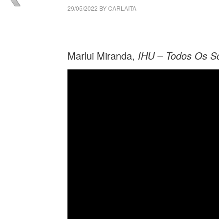
29/05/2022
BY
CARLAITA
collettivo culturale tuttomondo marlui miran
Marlui Miranda,
IHU – Todos Os S