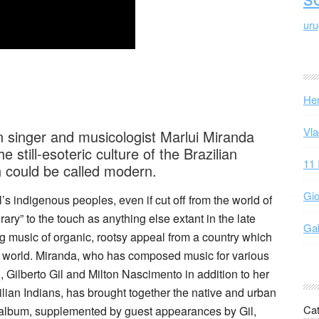
ur
Hen
Vla
an singer and musicologist Marlui Miranda
e still-esoteric culture of the Brazilian
11 
h could be called modern.
Gio
il’s indigenous peoples, even if cut off from the world of
rary” to the touch as anything else extant in the late
Gab
ing music of organic, rootsy appeal from a country which
e world. Miranda, who has composed music for various
Gilberto Gil and Milton Nascimento in addition to her
lian Indians, has brought together the native and urban
Cat
e album, supplemented by guest appearances by Gil,