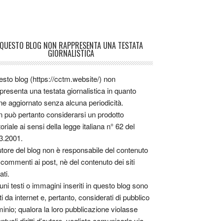
QUESTO BLOG NON RAPPRESENTA UNA TESTATA
GIORNALISTICA
sto blog (https://cctm.website/) non
presenta una testata giornalistica in quanto
ne aggiornato senza alcuna periodicità.
 può pertanto considerarsi un prodotto
toriale ai sensi della legge italiana n° 62 del
3.2001.
utore del blog non è responsabile del contenuto
 commenti ai post, nè del contenuto dei siti
ati.
uni testi o immagini inseriti in questo blog sono
tti da internet e, pertanto, considerati di pubblico
inio; qualora la loro pubblicazione violasse
ntuali diritti d’autore, vogliate comunicarlo via