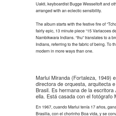
Uakti, keyboardist Bugge Wesseltoft and oth
arranged with an eclectic sensibility.
The album starts with the festive fire of “Tch
fairly epic, 13 minute piece “15 Variacoes de
Nambikwara Indians. “Ihu” translates to a b
Indians, referring to the fabric of being. To 
modern in more ways than one.
_
Marlui Miranda (Fortaleza, 1949) 
directora de orquesta, arquitecta e
Brasil. Es hermana de la escritor
ella. Está casada con el fotógrafo 
En 1967, cuando Marlui tenía 17 años, gan
Brasilia, con el chorinho Boa vida, y se co