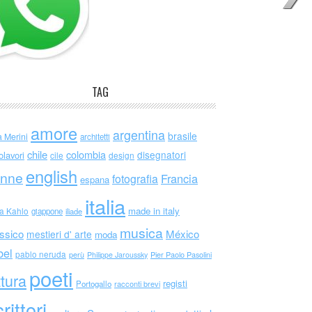
TAG
amore
argentina
brasile
a Merini
architetti
chile
colombia
disegnatori
olavori
cile
design
english
nne
Francia
fotografia
espana
italia
made in italy
da Kahlo
giappone
iliade
musica
ssico
México
mestieri d' arte
moda
bel
pablo neruda
perù
Philippe Jaroussky
Pier Paolo Pasolini
poeti
ttura
registi
Portogallo
racconti brevi
rittori