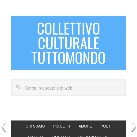
COLLETTIVO
CULTURALE
TUTTOMONDO
CHI SIAMO
PIÙ LETTI
AMORE
POETI
PITTURA
CONTATTI
PRIVACY POLICY