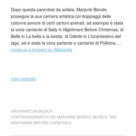
Dopo questa parentesi da solista, Marjorie Biondo
prosegue la sua carriera artistica coi doppiaggi delle
colonne sonore di certi cartoni animati: ad esempio è stata
la voce cantante di Sally in Nightmare Before Christmas, di
Belle in La bella e la bestia, di Odette in L’incantesimo del
lago, ed è stata la voce parlante e cantante di Pollicina …
continua a leggere su Wikipedia
cctm.website
Marjorie Biondo,
La Canzone di Sally
ARCHIVIATO IN:
MUSICA
CONTRASSEGNATO CON:
MARJORIE BIONDO
,
MUSICA
,
THE
NIGHTMARE BEFORE CHRISTMAS