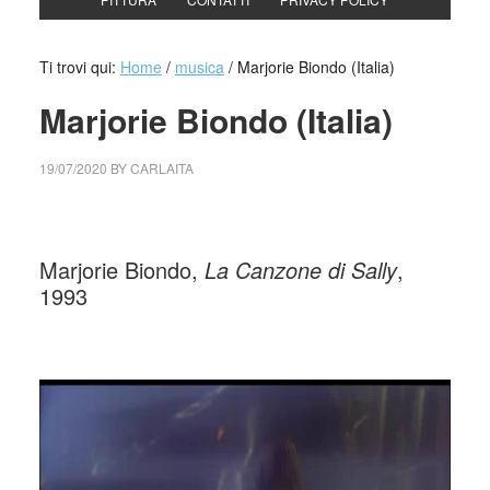
Ti trovi qui:
Home
/
musica
/
Marjorie Biondo (Italia)
Marjorie Biondo (Italia)
19/07/2020
BY
CARLAITA
collettivo culturale tuttomondo Marjorie Biondo
Marjorie Biondo,
La Canzone di Sally
,
1993
_
Video
Player