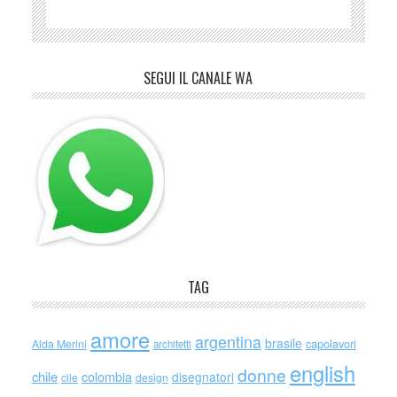
SEGUI IL CANALE WA
TAG
amore
argentina
brasile
capolavori
Alda Merini
architetti
english
donne
chile
colombia
disegnatori
cile
design