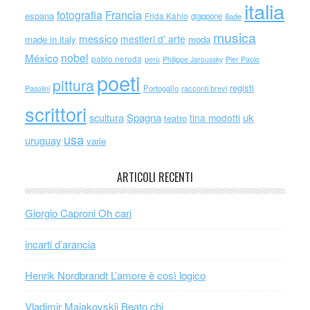
italia
Francia
fotografia
espana
Frida Kahlo
giappone
iliade
musica
messico
mestieri d' arte
made in italy
moda
nobel
México
pablo neruda
perù
Philippe Jaroussky
Pier Paolo
poeti
pittura
registi
Portogallo
racconti brevi
Pasolini
scrittori
scultura
Spagna
uk
tina modotti
teatro
usa
uruguay
varie
ARTICOLI RECENTI
Giorgio Caproni Oh cari
incarti d’arancia
Henrik Nordbrandt L’amore è così logico
Vladimir Majakovskij Beato chi