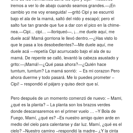
iremos a ver lo de abajo cuando seamos grandes.—¡En
cambio yo me voy enseguida! —gritó Cipi y se escurrió
bajo el ala de la mamá, saltó del nido y escapó; pero el
salto fue tan grande que fue a dar con el pico en la chime-
nea.—Cipi… cipi… —lloriqueó—, ¡…me duele aquí, me
duele acá! Mamá gorriona le llevó dentro.—¿Has visto lo
que le pasa a los desobedientes?—Me duele aquí, me
duele acá —repetía Cipi acurrucado bajo el ala de su
mamá. De repente se calló, levantó la cabeza asustado y
grito:—¡Mamá!—¿Qué pasa ahora?—¿Quién hace
tumtum, tumtum? La mamá sonrió: – Es mi corazon Pero
ahora duerme y todo pasará. Me lo puedes prometer –
Cipí! – respondió el pájaro y quiso decir que sí.
Pero después de un momento comenzó de nuevo: – Mami,
¿qué es la planta? – La planta son los brazos verdes
donde descansaremos en el primer vuelo … –Y Bola de
Fuego, Mamí, ¿qué es? –Es nuestro amigo quien arde en
medio del cielo para calentarse y dar luz. Mamí, ¿qué es el
cielo? –Nuestro camino –respondió la madre– ¿Y la cinta