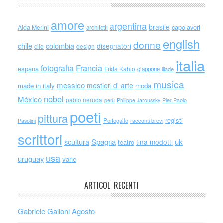
amore
argentina
brasile
capolavori
Alda Merini
architetti
english
donne
chile
colombia
disegnatori
cile
design
italia
Francia
fotografia
espana
Frida Kahlo
giappone
iliade
musica
messico
mestieri d' arte
made in italy
moda
nobel
México
pablo neruda
perù
Philippe Jaroussky
Pier Paolo
poeti
pittura
registi
Portogallo
racconti brevi
Pasolini
scrittori
scultura
Spagna
uk
tina modotti
teatro
usa
uruguay
varie
ARTICOLI RECENTI
Gabriele Galloni Agosto