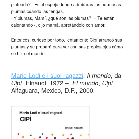
plateada? –Es el espejo donde admirarás tus hermosas
plumas cuando las tengas.
–Y plumas, Mamí, ¿qué son las plumas? – Te están
calentando -, dijo mamá, apretándolo con amor.
Entonces, curioso por todo, lentamente Cipí arrancó sus
plumas y se preparó para ver con sus propios ojos cómo
se hizo el mundo.
_
Mario Lodi e i suoi ragazzi,
Il mondo
, da
Cipì
, Einaudi, 1972 –
El mundo
,
Cipì
,
Alfaguara, Mexico, D.F., 2000.
_