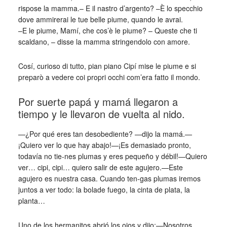
rispose la mamma.– E il nastro d’argento? –È lo specchio
dove ammirerai le tue belle piume, quando le avrai.
–E le piume, Mamí, che cos’è le piume? – Queste che ti
scaldano, – disse la mamma stringendolo con amore.
Cosí, curioso di tutto, pian piano Cipí mise le piume e si
preparò a vedere coi propri occhi com’era fatto il mondo.
Por suerte papá y mamá llegaron a
tiempo y le llevaron de vuelta al nido.
—¿Por qué eres tan desobediente? —dijo la mamá.—
¡Quiero ver lo que hay abajo!—¡Es demasiado pronto,
todavía no tie-nes plumas y eres pequeño y débil!—Quiero
ver… cipi, cipi… quiero salir de este agujero.—Este
agujero es nuestra casa. Cuando ten-gas plumas iremos
juntos a ver todo: la bolade fuego, la cinta de plata, la
planta…
Uno de los hermanitos abrió los ojos y dijo:—Nosotros