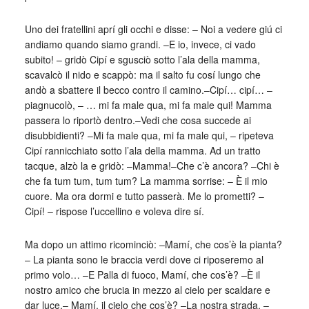
Uno dei fratellini aprí gli occhi e disse: – Noi a vedere giú ci
andiamo quando siamo grandi. –E io, invece, ci vado
subito! – gridò Cipí e sgusciò sotto l’ala della mamma,
scavalcò il nido e scappò: ma il salto fu cosí lungo che
andò a sbattere il becco contro il camino.–Cipí… cipí… –
piagnucolò, – … mi fa male qua, mi fa male qui! Mamma
passera lo riportò dentro.–Vedi che cosa succede ai
disubbidienti? –Mi fa male qua, mi fa male qui, – ripeteva
Cipí rannicchiato sotto l’ala della mamma. Ad un tratto
tacque, alzò la e gridò: –Mamma!–Che c’è ancora? –Chi è
che fa tum tum, tum tum? La mamma sorrise: – È il mio
cuore. Ma ora dormi e tutto passerà. Me lo prometti? –
Cipí! – rispose l’uccellino e voleva dire sí.
Ma dopo un attimo ricominciò: –Mamí, che cos’è la pianta?
– La pianta sono le braccia verdi dove ci riposeremo al
primo volo… –E Palla di fuoco, Mamí, che cos’è? –È il
nostro amico che brucia in mezzo al cielo per scaldare e
dar luce.– Mamí, il cielo che cos’è? –La nostra strada, –