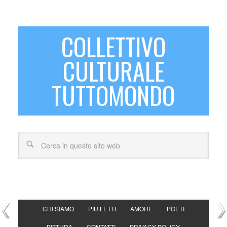
COLLETTIVO
CULTURALE
TUTTOMONDO
CHI SIAMO
PIÙ LETTI
AMORE
POETI
PITTURA
CONTATTI
PRIVACY POLICY