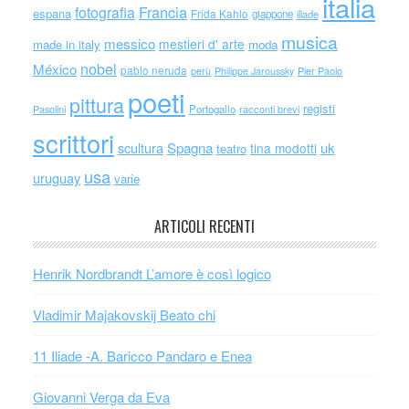
italia
Francia
fotografia
espana
Frida Kahlo
giappone
iliade
musica
messico
mestieri d' arte
made in italy
moda
nobel
México
pablo neruda
perù
Philippe Jaroussky
Pier Paolo
poeti
pittura
registi
Portogallo
racconti brevi
Pasolini
scrittori
scultura
Spagna
uk
tina modotti
teatro
usa
uruguay
varie
ARTICOLI RECENTI
Henrik Nordbrandt L’amore è così logico
Vladimir Majakovskij Beato chi
11 Iliade -A. Baricco Pandaro e Enea
Giovanni Verga da Eva