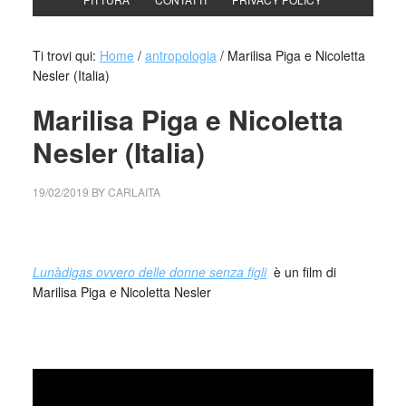
Ti trovi qui:
Home
/
antropologia
/
Marilisa Piga e Nicoletta
Nesler (Italia)
Marilisa Piga e Nicoletta
Nesler (Italia)
19/02/2019
BY
CARLAITA
centro cultural tina modotti caracas un film di Marilisa Piga
e Nicoletta Nesler
Lunàdigas ovvero delle donne senza figli
è un film di
Marilisa Piga e Nicoletta Nesler
_