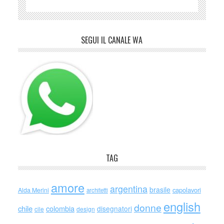
SEGUI IL CANALE WA
TAG
amore
argentina
brasile
capolavori
Alda Merini
architetti
english
donne
chile
colombia
disegnatori
cile
design