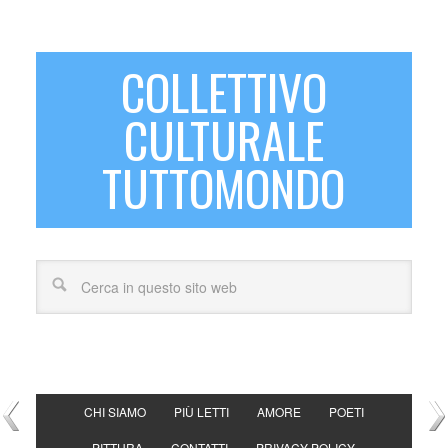
COLLETTIVO
CULTURALE
TUTTOMONDO
CHI SIAMO
PIÙ LETTI
AMORE
POETI
PITTURA
CONTATTI
PRIVACY POLICY