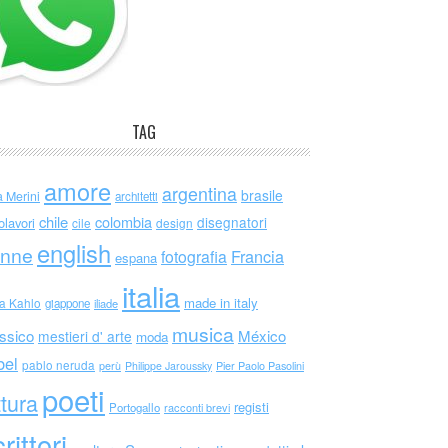
TAG
amore
argentina
brasile
a Merini
architetti
chile
colombia
disegnatori
olavori
cile
design
english
nne
Francia
fotografia
espana
italia
made in italy
da Kahlo
giappone
iliade
musica
ssico
México
mestieri d' arte
moda
bel
pablo neruda
perù
Philippe Jaroussky
Pier Paolo Pasolini
poeti
ttura
registi
Portogallo
racconti brevi
rittori