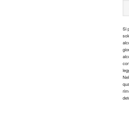
Si 
sol
alc
gio
alc
con
leg
Nel
qua
rim
det