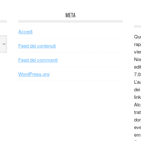
META
Accedi
Que
rap
Feed dei contenuti
vie
Non
Feed dei commenti
edi
WordPress.org
7.0
L’a
dei
link
Alc
tra
dom
eve
ema