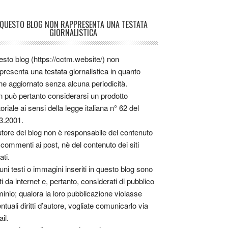
QUESTO BLOG NON RAPPRESENTA UNA TESTATA
GIORNALISTICA
sto blog (https://cctm.website/) non
presenta una testata giornalistica in quanto
ne aggiornato senza alcuna periodicità.
 può pertanto considerarsi un prodotto
toriale ai sensi della legge italiana n° 62 del
3.2001.
utore del blog non è responsabile del contenuto
 commenti ai post, nè del contenuto dei siti
ati.
uni testi o immagini inseriti in questo blog sono
tti da internet e, pertanto, considerati di pubblico
inio; qualora la loro pubblicazione violasse
ntuali diritti d’autore, vogliate comunicarlo via
il.