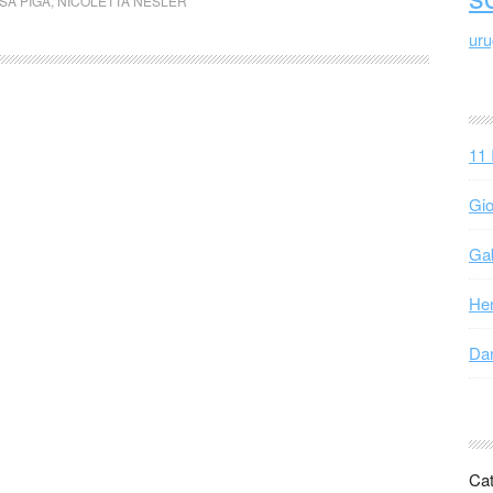
SA PIGA
,
NICOLETTA NESLER
ur
11 
Gio
Gab
Hen
Dan
Cat