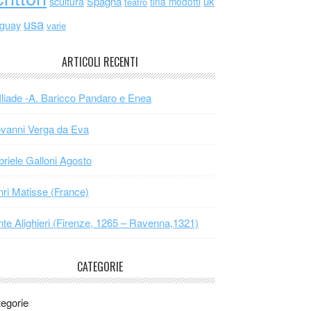
scultura
Spagna
uk
tina modotti
teatro
usa
uguay
varie
ARTICOLI RECENTI
Iliade -A. Baricco Pandaro e Enea
vanni Verga da Eva
riele Galloni Agosto
ri Matisse (France)
te Alighieri (Firenze, 1265 – Ravenna,1321)
CATEGORIE
egorie