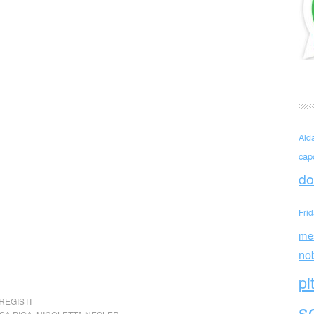
Ald
cap
do
Fri
me
no
pi
REGISTI
sc