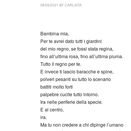
08/09/2021
BY
CARLAITA
centro cultural tina modotti Mariangela Gual
Bambina mia,
Per te avrei dato tutti i giardini
del mio regno, se fossi stata regina,
fino all’ultima rosa, fino all’ultima piuma.
Tutto il regno per te.
E invece ti lascio baracche e spine,
polveri pesanti su tutto lo scenario
battiti molto forti
palpebre cucite tutto intorno.
Ira nelle periferie della specie.
E al centro,
ira.
Ma tu non credere a chi dipinge l’umano