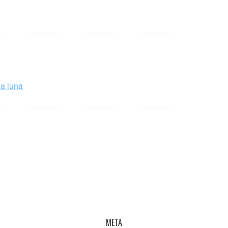
la luna
META