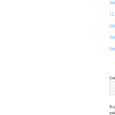
Vla
11 
Gio
Gab
Hen
Cat
Si 
sol