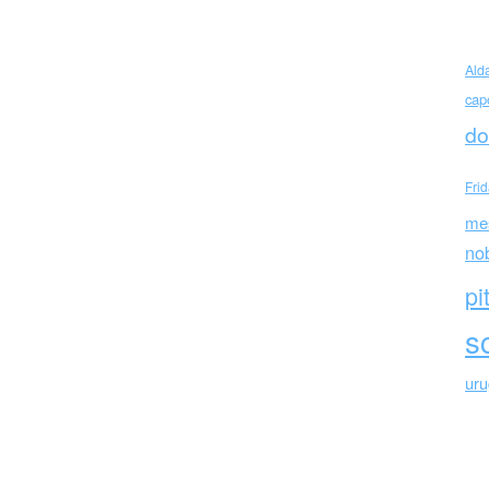
tieri poesie
Ald
cap
do
Fri
me
no
pi
sc
ur