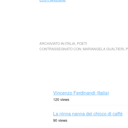
Mariangela Gualtieri poesie
ARCHIVIATO IN:
ITALIA
,
POETI
CONTRASSEGNATO CON:
MARIANGELA GUALTIERI
,
P
Vincenzo Ferdinandi (Italia)
120 views
La ninna nanna del chicco di caffè
90 views