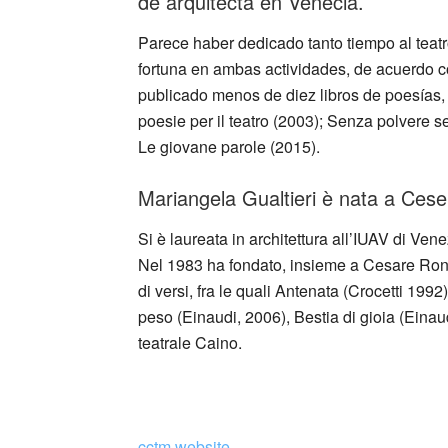
de arquitecta en Venecia.
Parece haber dedicado tanto tiempo al teat
fortuna en ambas actividades, de acuerdo 
publicado menos de diez libros de poesías, 
poesie per il teatro (2003); Senza polvere s
Le giovane parole (2015).
Mariangela Gualtieri è nata a Cese
Si è laureata in architettura all’IUAV di Vene
Nel 1983 ha fondato, insieme a Cesare Ronc
di versi, fra le quali Antenata (Crocetti 19
peso (Einaudi, 2006), Bestia di gioia (Einau
teatrale Caino.
cctm.website