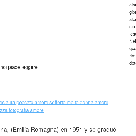
alc
gio
alc
con
leg
Nel
qua
rim
det
ena, (Emilia Romagna) en 1951 y se graduó