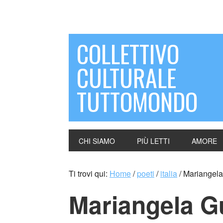
COLLETTIVO
CULTURALE
TUTTOMONDO
CHI SIAMO
PIÙ LETTI
AMORE
Ti trovi qui:
Home
/
poeti
/
italia
/
Mariangela 
Mariangela Gu