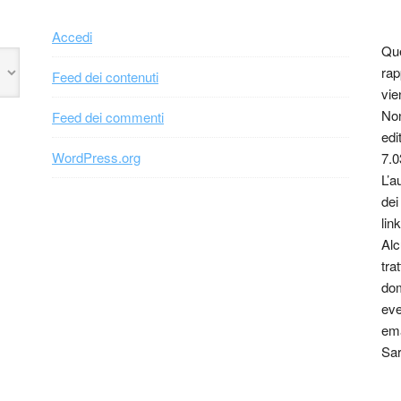
Accedi
Que
rap
Feed dei contenuti
vie
Non
Feed dei commenti
edi
WordPress.org
7.0
L’a
dei
link
Alc
tra
dom
eve
ema
Sar