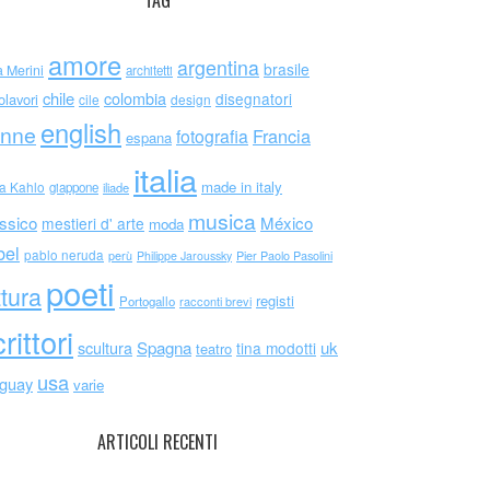
TAG
amore
argentina
brasile
a Merini
architetti
chile
colombia
disegnatori
olavori
cile
design
english
nne
Francia
fotografia
espana
italia
made in italy
da Kahlo
giappone
iliade
musica
ssico
México
mestieri d' arte
moda
bel
pablo neruda
perù
Philippe Jaroussky
Pier Paolo Pasolini
poeti
ttura
registi
Portogallo
racconti brevi
rittori
scultura
Spagna
uk
tina modotti
teatro
usa
uguay
varie
ARTICOLI RECENTI