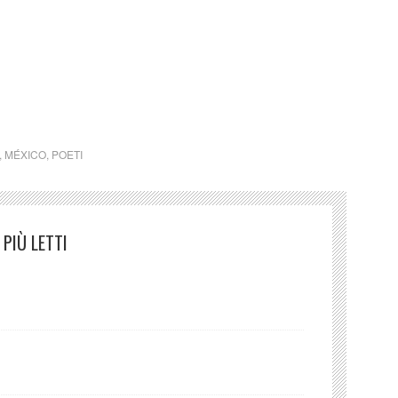
Si chiamava Graciela ed era nella scuola … Marco
,
MÉXICO
,
POETI
PIÙ LETTI