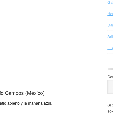
Gab
Hen
Dan
Art
Lui
Cat
nio Campos (México)
atio abierto y la mañana azul.
Si 
sol