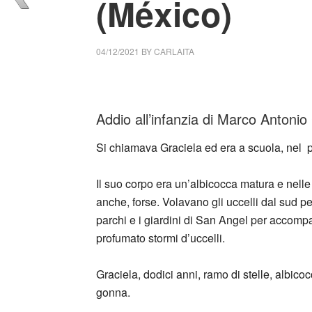
(México)
04/12/2021
BY
CARLAITA
centro cultural tina modotti Marco Antonio
Addio all’infanzia di Marco Anton
Si chiamava Graciela ed era a scuola, nel pa
Il suo corpo era un’albicocca matura e nelle 
anche, forse. Volavano gli uccelli dal sud per
parchi e i giardini di San Angel per accompa
profumato stormi d’uccelli.
Graciela, dodici anni, ramo di stelle, albico
gonna.
_