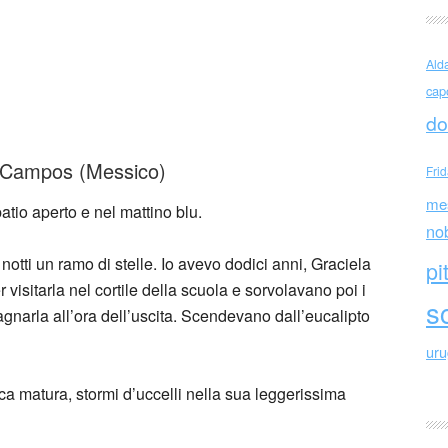
Ald
cap
 Campos (México)
do
io Campos (Messico)
Fri
me
tio aperto e nel mattino blu.
no
notti un ramo di stelle. Io avevo dodici anni, Graciela
pi
 visitarla nel cortile della scuola e sorvolavano poi i
sc
gnarla all’ora dell’uscita. Scendevano dall’eucalipto
ur
cca matura, stormi d’uccelli nella sua leggerissima