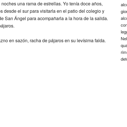
 noches una rama de estrellas. Yo tenía doce años,
alc
 desde el sur para visitarla en el patio del colegio y
gio
de San Ángel para acompañarla a la hora de la salida.
alc
con
pájaros.
leg
Nel
azno en sazón, racha de pájaros en su levísima falda.
qua
rim
det
essico, 1949) è poeta, narratore, saggista