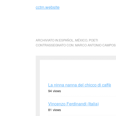
cctm.website
Se llamaba Graciela y era en el colegio … 
Antonio Campos
ARCHIVIATO IN:
ESPAÑOL
,
MÉXICO
,
POETI
CONTRASSEGNATO CON:
MARCO ANTONIO CAMPOS
La ninna nanna del chicco di caffè
94 views
Vincenzo Ferdinandi (Italia)
81 views