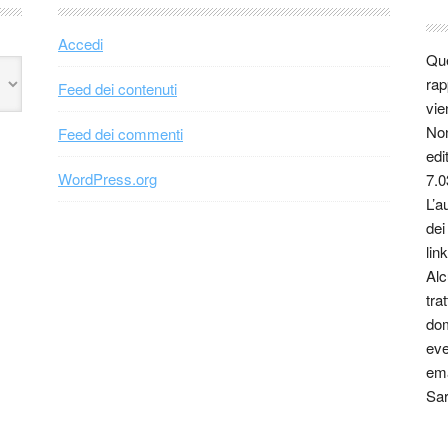
Accedi
Que
rap
Feed dei contenuti
vie
Non
Feed dei commenti
edi
WordPress.org
7.0
L’a
dei
link
Alc
tra
dom
eve
ema
Sar