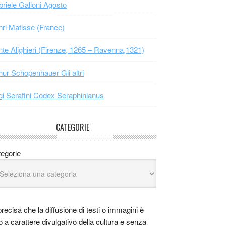
riele Galloni Agosto
ri Matisse (France)
te Alighieri (Firenze, 1265 – Ravenna,1321)
hur Schopenhauer Gli altri
gi Serafini Codex Seraphinianus
CATEGORIE
egorie
precisa che la diffusione di testi o immagini è
o a carattere divulgativo della cultura e senza