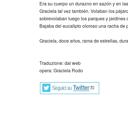
Era su cuerpo un durazno en sazón y en las
Graciela tal vez también. Volaban los pájaros
sobrevolaban luego los parques y jardines 
Bajaba del eucalipto oloroso una racha de 
Graciela, doce años, rama de estrellas, dur
_
Traduzione: dal web
opera: Graciela Rodo
Marco Antonio Campos (Città del M
e traduttore.