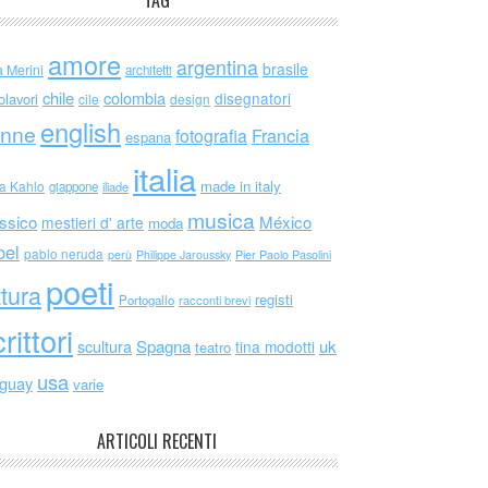
TAG
amore
argentina
brasile
a Merini
architetti
chile
colombia
disegnatori
olavori
cile
design
english
nne
Francia
fotografia
espana
italia
made in italy
da Kahlo
giappone
iliade
musica
ssico
México
mestieri d' arte
moda
bel
pablo neruda
perù
Philippe Jaroussky
Pier Paolo Pasolini
poeti
ttura
registi
Portogallo
racconti brevi
rittori
scultura
Spagna
uk
tina modotti
teatro
usa
uguay
varie
ARTICOLI RECENTI