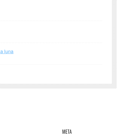
la luna
META