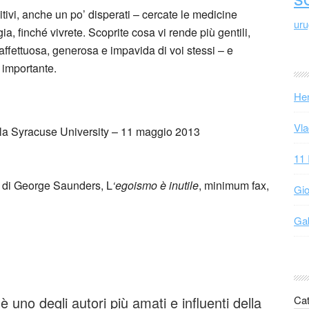
sitivi, anche un po’ disperati – cercate le medicine
ur
a, finché vivrete. Scoprite cosa vi rende più gentili,
 affettuosa, generosa e impavida di voi stessi – e
 importante.
Hen
Vla
della Syracuse University – 11 maggio 2013
11 
ro di George Saunders, L
‘egoismo è inutile
, minimum fax,
Gio
Gab
uno degli autori più amati e influenti della
Cat