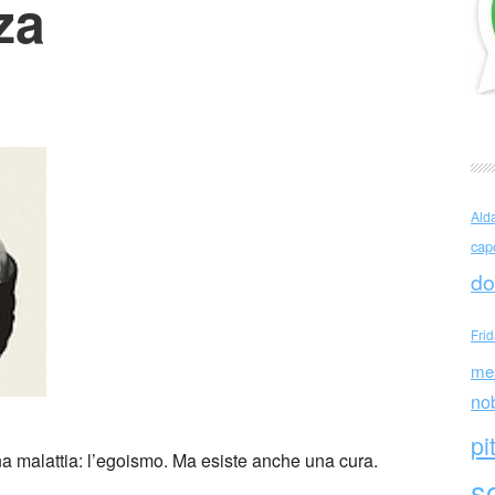
za
o è inutile elogio della gentilezza
Ald
cap
do
Fri
me
no
pi
na malattia: l’egoismo. Ma esiste anche una cura.
sc