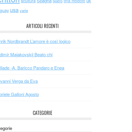
scultura
Spagna
uk
tina modotti
teatro
usa
uguay
varie
ARTICOLI RECENTI
rik Nordbrandt L’amore è così logico
dimir Majakovskij Beato chi
Iliade -A. Baricco Pandaro e Enea
vanni Verga da Eva
riele Galloni Agosto
CATEGORIE
egorie