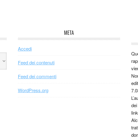
META
Accedi
Que
rap
Feed dei contenuti
vie
Non
Feed dei commenti
edi
WordPress.org
7.0
L’a
dei
link
Alc
tra
dom