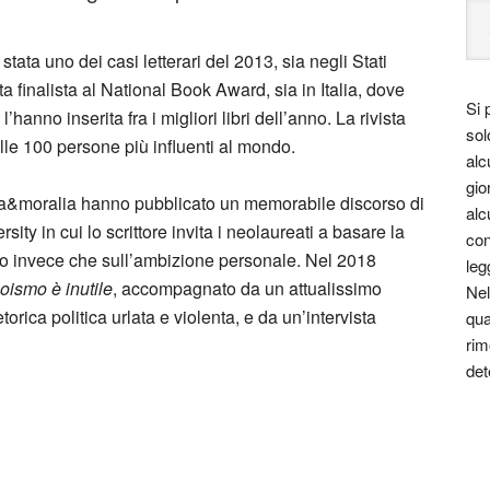
tata uno dei casi letterari del 2013, sia negli Stati
ta finalista al National Book Award, sia in Italia, dove
Si 
hanno inserita fra i migliori libri dell’anno. La rivista
sol
lle 100 persone più influenti al mondo.
alc
gio
a&moralia hanno pubblicato un memorabile discorso di
alc
ty in cui lo scrittore invita i neolaureati a basare la
con
imo invece che sull’ambizione personale. Nel 2018
leg
oismo è inutile
, accompagnato da un attualissimo
Nel
rica politica urlata e violenta, e da un’intervista
qua
rim
det