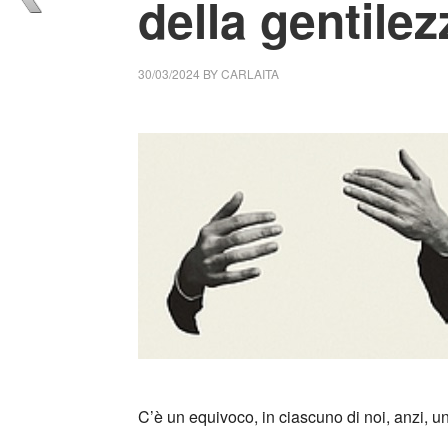
della gentilez
30/03/2024
BY
CARLAITA
cctm collettivo culturale tuttomondo l’egoism
_
C’è un equivoco, in ciascuno di noi, anzi, u