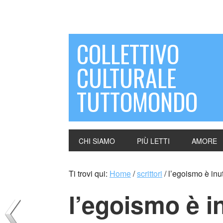
COLLETTIVO
CULTURALE
TUTTOMONDO
CHI SIAMO
PIÙ LETTI
AMORE
Ti trovi qui:
Home
/
scrittori
/
l’egoismo è inut
l’egoismo è in