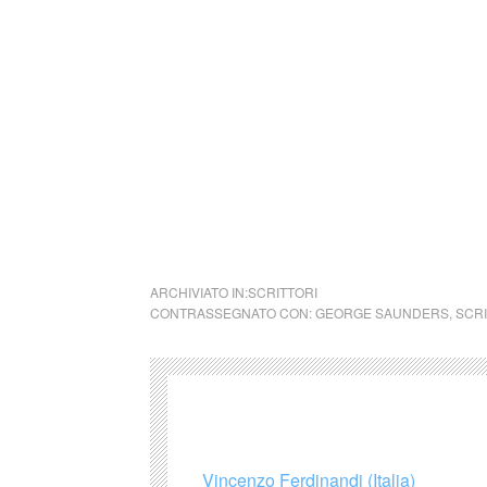
Quando mi guardo indietro vedo che ho pass
spingevano ad accantonare la gentilezza. Co
convinzione sbagliata che il successo mi avr
ambizione. La convinzione che solo se fossi
sufficienza – le mie nevrosi sarebbero spari
George Saunders
cctm collettivo culturale tuttomondo l’egoism
ARCHIVIATO IN:
SCRITTORI
CONTRASSEGNATO CON:
GEORGE SAUNDERS
,
SCRI
Vincenzo Ferdinandi (Italia)