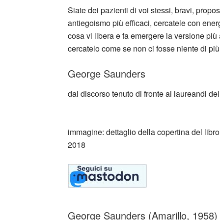
Siate dei pazienti di voi stessi, bravi, propo
antiegoismo più efficaci, cercatele con energi
cosa vi libera e fa emergere la versione più
cercatelo come se non ci fosse niente di più
George Saunders
dal discorso tenuto di fronte ai laureandi 
_
immagine: dettaglio della copertina del lib
2018
George Saunders (Amarillo, 1958) è 