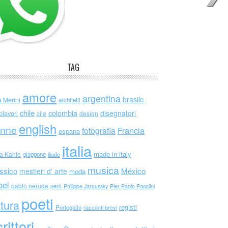
TAG
amore
argentina
brasile
a Merini
architetti
chile
colombia
disegnatori
olavori
cile
design
english
nne
Francia
fotografia
espana
italia
made in italy
da Kahlo
giappone
iliade
musica
ssico
México
mestieri d' arte
moda
bel
pablo neruda
perù
Philippe Jaroussky
Pier Paolo Pasolini
poeti
ttura
registi
Portogallo
racconti brevi
rittori