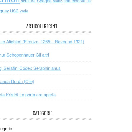
scultura
Spagna
uk
tina modotti
teatro
usa
uguay
varie
ARTICOLI RECENTI
te Alighieri (Firenze, 1265 – Ravenna,1321)
hur Schopenhauer Gli altri
gi Serafini Codex Seraphinianus
nda Durán (Cile)
ta Kristóf La porta era aperta
CATEGORIE
egorie