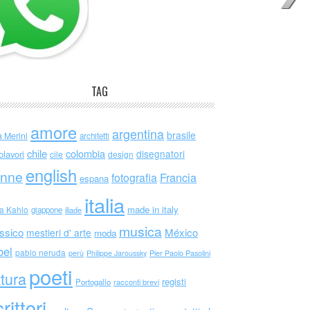
TAG
amore
argentina
brasile
a Merini
architetti
chile
colombia
disegnatori
olavori
cile
design
english
nne
Francia
fotografia
espana
italia
made in italy
da Kahlo
giappone
iliade
musica
ssico
México
mestieri d' arte
moda
bel
pablo neruda
perù
Philippe Jaroussky
Pier Paolo Pasolini
poeti
ttura
registi
Portogallo
racconti brevi
rittori