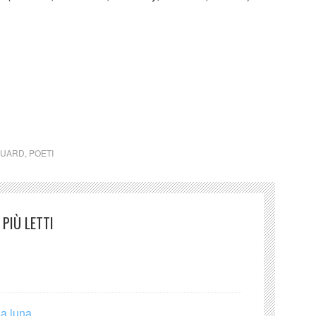
LUARD
,
POETI
PIÙ LETTI
la luna