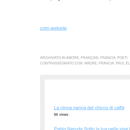
_
cctm.website
cctm La terra è blu come un’arancia
ARCHIVIATO IN:
AMORE
,
FRANÇAIS
,
FRANCIA
,
POETI
CONTRASSEGNATO CON:
AMORE
,
FRANCIA
,
PAUL É
La ninna nanna del chicco di caffè
86 views
Pablo Neruda Sotto la tua pelle vive 