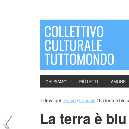
COLLETTIVO
CULTURALE
TUTTOMONDO
CHI SIAMO
PIÙ LETTI
AMORE
Ti trovi qui:
Home
/
français
/
La terra è blu
La terra è bl