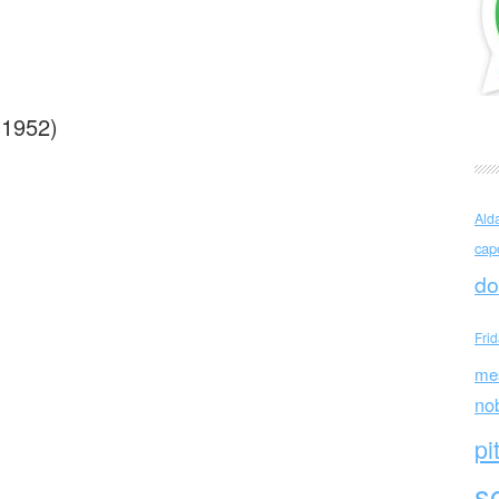
a è blu come un’arancia
 1952)
Ald
cap
do
Fri
me
no
pi
sc