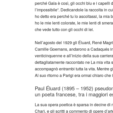
perché Gala è così, gli occhi blu e i capelli
l’impossibile”. Dedicandole la raccolta in cu
ho detto era perché tu lo ascoltassi, la mia 
ho le mie lenti colorate, le mie lenti di sme
che vede tutto con gli occhi di lei.
Nell’agosto del 1929 gli Éluard, René Magrit
Camille Goemans, andarono a Cadaqués in vi
venticinquenne e all’inizio della sua carrier
dettagliatamente raccontato ne La mia vita s
accompagnò entrambi tutta la vita. Mentre gl
Al suo ritorno a Parigi era ormai chiaro che
Paul Éluard (1895 – 1952) pseudon
un poeta francese, tra i maggiori 
La sua opera poetica è sparsa in decine di r
Char), e gli scritti a commento di opere d’a