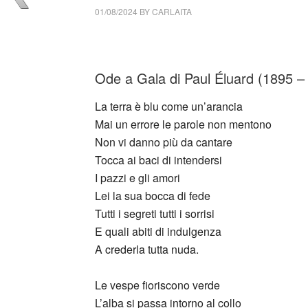
01/08/2024
BY
CARLAITA
cctm collettivo culturale tuttomondo La terr
Ode a Gala di Paul Éluard (1895 –
La terra è blu come un’arancia
Mai un errore le parole non mentono
Non vi danno più da cantare
Tocca ai baci di intendersi
I pazzi e gli amori
Lei la sua bocca di fede
Tutti i segreti tutti i sorrisi
E quali abiti di indulgenza
A crederla tutta nuda.
Le vespe fioriscono verde
L’alba si passa intorno al collo