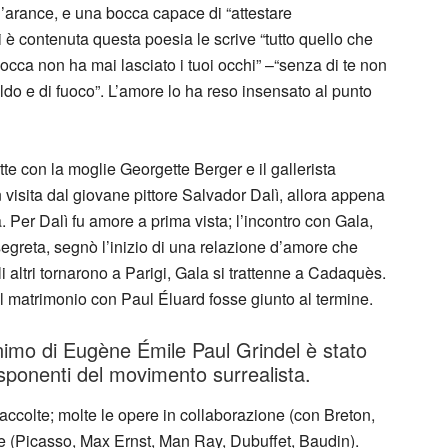
 d’arance, e una bocca capace di “attestare
i è contenuta questa poesia le scrive “tutto quello che
bocca non ha mai lasciato i tuoi occhi” –“senza di te non
raldo e di fuoco”. L’amore lo ha reso insensato al punto
te con la moglie Georgette Berger e il gallerista
sita dal giovane pittore Salvador Dalì, allora appena
a. Per Dalì fu amore a prima vista; l’incontro con Gala,
egreta, segnò l’inizio di una relazione d’amore che
i altri tornarono a Parigi, Gala si trattenne a Cadaquès.
 il matrimonio con Paul Éluard fosse giunto al termine.
imo di Eugène Émile Paul Grindel è stato
esponenti del movimento surrealista.
accolte; molte le opere in collaborazione (con Breton,
rte (Picasso, Max Ernst, Man Ray, Dubuffet, Baudin).