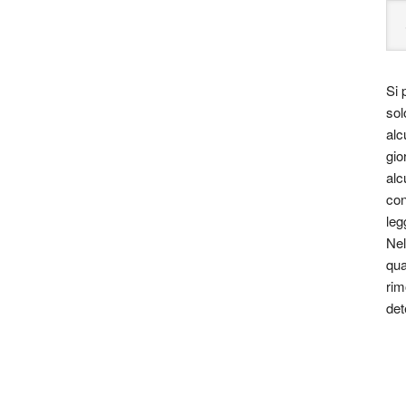
Si 
sol
alc
gio
alc
con
leg
Nel
qua
rim
det