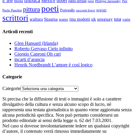
musica
nobel
México
d' arte
moda
pablo neruda
perù
Pier
Philippe Jaroussky
poeti
pittura
registi
Paolo Pasolini
Portogallo
racconti brevi
scrittori
usa
Spagna
scultura
uk
uruguay
teatro
tina modotti
varie
Articoli recenti
Glen Hansard (Irlanda)
Roberto Gervaso Cielo infinito
Giorgio Caproni Oh cari
incarti d’arancia
Henrik Nordbrandt L’amore è così logico
Categorie
Categorie
Si precisa che la diffusione di testi o immagini è solo a carattere
divulgativo della cultura e senza alcuno scopo di lucro, nè
rappresenta una testata giornalistica in quanto viene aggiornata senza
alcuna periodicità specifica. Non può pertanto considerarsi un
prodotto editoriale ai sensi della legge n. 62 del 7.03.2001.
Nel caso si dovesse involontariamente ledere un qualsiasi copyright
d’autore, il contenuto verrà rimosso immediatamente su