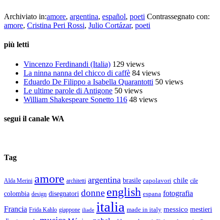
Archiviato in:
amore
,
argentina
,
español
,
poeti
Contrassegnato con:
amore
,
Cristina Peri Rossi
,
Julio Cortázar
,
poeti
più letti
Vincenzo Ferdinandi (Italia)
129 views
La ninna nanna del chicco di caffè
84 views
Eduardo De Filippo a Isabella Quarantotti
50 views
Le ultime parole di Antigone
50 views
William Shakespeare Sonetto 116
48 views
segui il canale WA
Tag
amore
argentina
chile
brasile
capolavori
Alda Merini
cile
architetti
english
donne
fotografia
colombia
disegnatori
espana
design
italia
Francia
messico
made in italy
mestieri
Frida Kahlo
giappone
iliade