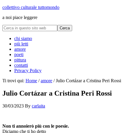
collettivo culturale tuttomondo
a noi piace leggere
chi siamo
più letti
amore
poeti
pittura
contatti
Privacy Policy
Ti trovi qui:
Home
/
amore
/
Julio Cortázar a Cristina Peri Rossi
Julio Cortázar a Cristina Peri Rossi
30/03/2023
By
carlaita
collettivo culturale tuttomondo Julio Cortázar a Cristina Peri Rossi
Non ti annoierò più con le poesie.
Diciamo che ti ho detto