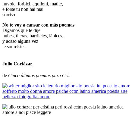
nuvole, forbici, aquiloni, matite,
e forse tu non hai mai
sorriso.
No te voy a cansar con más poemas.
Digamos que te dije
nubes, tijeras, barriletes, lápices,
y acaso alguna vez
te sonreíste.
_
Julio Cortázar
de
Cinco últimos poemas para Cris
En la última década de su vida, Julio Cortázar y Cristina Peri Rossi,
treinta años más joven se encontraron y vivieron una relación
intensa, llena de complicidades, de viajes, de literatura, de humor y