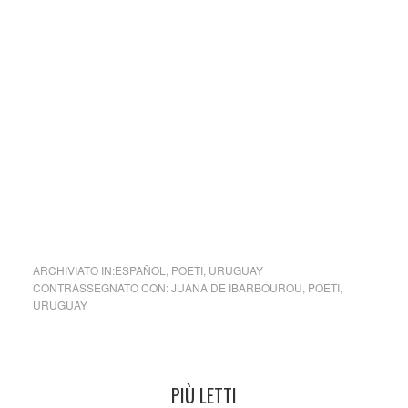
Parole e immagini che possano offrire bellezza, far nascere
una riflessione, dare meraviglia in questo momento in cui la
meraviglia sembra essere perduta e stimolare la curiosità e
la voglia di guardare il mondo, a TuttoMondo, cogliendone
tutta la bellezza di luci, colori e d’ombre.
Se volete inviarci una vostra poesia, o un dipinto, o
qualunque altra forma artistica che vi rappresenti, saremo
liete di dedicarvi un post.
cctm juana
ARCHIVIATO IN:
ESPAÑOL
,
POETI
,
URUGUAY
CONTRASSEGNATO CON:
JUANA DE IBARBOUROU
,
POETI
,
URUGUAY
PIÙ LETTI