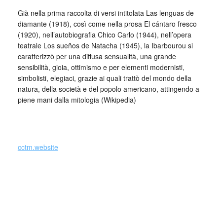
Già nella prima raccolta di versi intitolata Las lenguas de
diamante (1918), così come nella prosa El cántaro fresco
(1920), nell’autobiografia Chico Carlo (1944), nell’opera
teatrale Los sueños de Natacha (1945), la Ibarbourou si
caratterizzò per una diffusa sensualità, una grande
sensibilità, gioia, ottimismo e per elementi modernisti,
simbolisti, elegiaci, grazie ai quali trattò del mondo della
natura, della società e del popolo americano, attingendo a
piene mani dalla mitologia (Wikipedia)
_
cctm.website
Collettivo Culturale TuttoMondo vuole
essere un viaggio attraverso le varie
forme dell’arte, della cultura e del
costume.