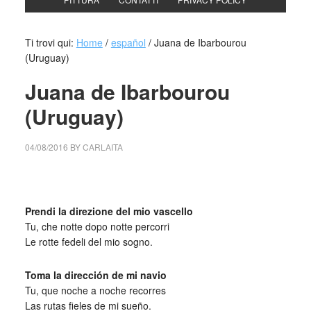
Ti trovi qui:
Home
/
español
/
Juana de Ibarbourou
(Uruguay)
Juana de Ibarbourou
(Uruguay)
04/08/2016
BY
CARLAITA
cctm collettivo culturale tuttomondo Ibarbourou
Prendi la direzione del mio vascello
Tu, che notte dopo notte percorri
Le rotte fedeli del mio sogno.
Toma la dirección de mi navio
Tu, que noche a noche recorres
Las rutas fieles de mi sueño.