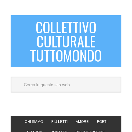
COLLETTIVO
CULTURALE
TUTTOMONDO
CHI SIAMO
PIÙ LETTI
AMORE
POETI
PITTURA
CONTATTI
PRIVACY POLICY