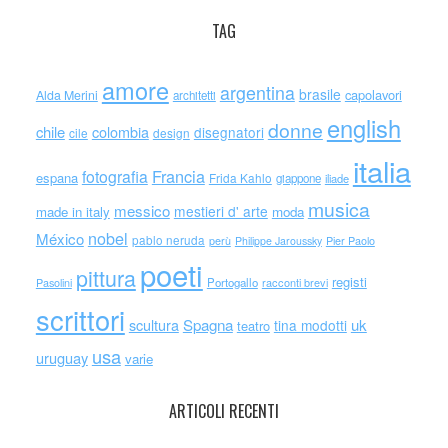
TAG
amore
argentina
brasile
capolavori
Alda Merini
architetti
english
donne
chile
colombia
disegnatori
cile
design
italia
Francia
fotografia
espana
Frida Kahlo
giappone
iliade
musica
messico
mestieri d' arte
made in italy
moda
nobel
México
pablo neruda
perù
Philippe Jaroussky
Pier Paolo
poeti
pittura
registi
Portogallo
racconti brevi
Pasolini
scrittori
scultura
Spagna
uk
tina modotti
teatro
usa
uruguay
varie
ARTICOLI RECENTI