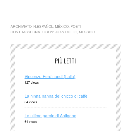
cctm cctm cctm cctm cctm cctm cctm cctm cctm
ARCHIVIATO IN:
ESPAÑOL
,
MÉXICO
,
POETI
CONTRASSEGNATO CON:
JUAN RULFO
,
MESSICO
PIÙ LETTI
Vincenzo Ferdinandi (Italia)
127 views
La ninna nanna del chicco di caffè
84 views
Le ultime parole di Antigone
64 views