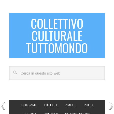
COLLETTIVO
CULTURALE
TUTTOMONDO
CHI SIAMO
PIÙ LETTI
AMORE
POETI
PITTURA
CONTATTI
PRIVACY POLICY