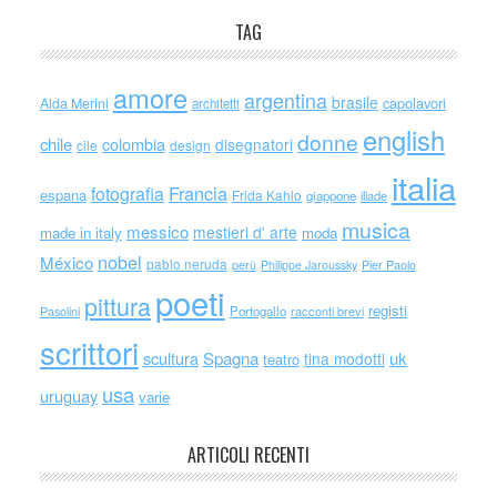
TAG
amore
argentina
brasile
capolavori
Alda Merini
architetti
english
donne
chile
colombia
disegnatori
cile
design
italia
Francia
fotografia
espana
Frida Kahlo
giappone
iliade
musica
messico
mestieri d' arte
made in italy
moda
nobel
México
pablo neruda
perù
Philippe Jaroussky
Pier Paolo
poeti
pittura
registi
Portogallo
racconti brevi
Pasolini
scrittori
scultura
Spagna
uk
tina modotti
teatro
usa
uruguay
varie
ARTICOLI RECENTI