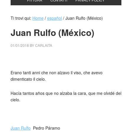
Ti trovi qui:
Home
/
español
/
Juan Rulfo (México)
Juan Rulfo (México)
01/01/2018
BY
CARLAITA
centro cultural tina modotti caracas non alzavo il viso
Erano tanti anni che non alzavo il viso, che avevo
dimenticato il cielo.
Hacía tantos años que no alzaba la cara, que me olvidé del
cielo.
_
Juan Rulfo
Pedro Páramo