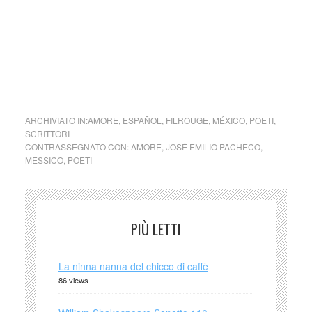
L’amore é una malattia … Jose
Emilio Pacheco (México) – cctm
arte amore bellezza cultura poesia
ARCHIVIATO IN:
AMORE
,
ESPAÑOL
,
FILROUGE
,
MÉXICO
,
POETI
,
SCRITTORI
CONTRASSEGNATO CON:
AMORE
,
JOSÉ EMILIO PACHECO
,
MESSICO
,
POETI
PIÙ LETTI
La ninna nanna del chicco di caffè
86 views