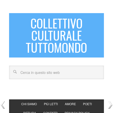
COLLETTIVO
CULTURALE
TUTTOMONDO
CHI SIAMO
PIÙ LETTI
AMORE
POETI
PITTURA
CONTATTI
PRIVACY POLICY