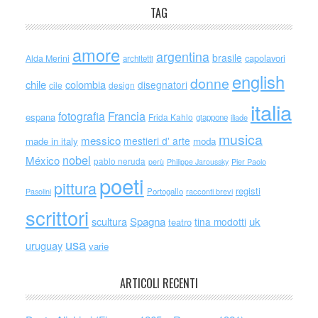
TAG
amore
argentina
brasile
capolavori
Alda Merini
architetti
english
donne
chile
colombia
disegnatori
cile
design
italia
Francia
fotografia
espana
Frida Kahlo
giappone
iliade
musica
messico
mestieri d' arte
made in italy
moda
nobel
México
pablo neruda
perù
Philippe Jaroussky
Pier Paolo
poeti
pittura
registi
Portogallo
racconti brevi
Pasolini
scrittori
scultura
Spagna
uk
tina modotti
teatro
usa
uruguay
varie
ARTICOLI RECENTI