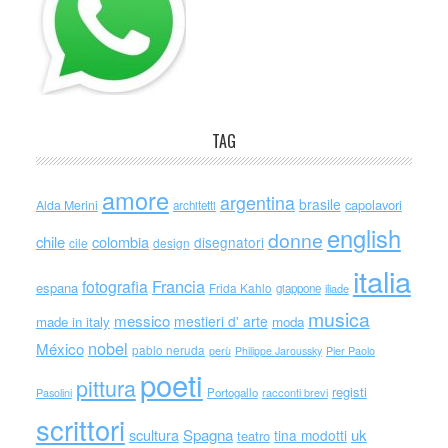
TAG
amore
argentina
brasile
capolavori
Alda Merini
architetti
english
donne
chile
colombia
disegnatori
cile
design
italia
Francia
fotografia
espana
Frida Kahlo
giappone
iliade
musica
messico
mestieri d' arte
made in italy
moda
nobel
México
pablo neruda
perù
Philippe Jaroussky
Pier Paolo
poeti
pittura
registi
Portogallo
racconti brevi
Pasolini
scrittori
scultura
Spagna
uk
tina modotti
teatro