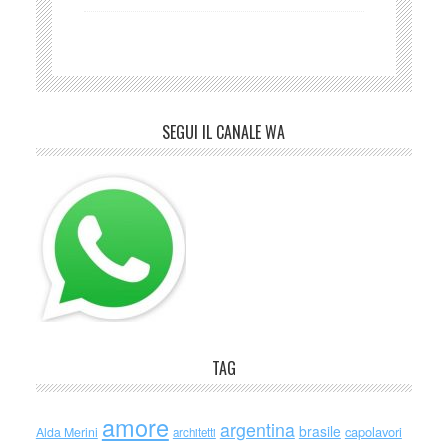
SEGUI IL CANALE WA
TAG
amore
argentina
brasile
capolavori
Alda Merini
architetti