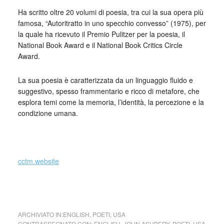
Ha scritto oltre 20 volumi di poesia, tra cui la sua opera più
famosa, “Autoritratto in uno specchio convesso” (1975), per
la quale ha ricevuto il Premio Pulitzer per la poesia, il
National Book Award e il National Book Critics Circle
Award.
La sua poesia è caratterizzata da un linguaggio fluido e
suggestivo, spesso frammentario e ricco di metafore, che
esplora temi come la memoria, l’identità, la percezione e la
condizione umana.
_
cctm.website
cctm poesia
ARCHIVIATO IN:
ENGLISH
,
POETI
,
USA
CONTRASSEGNATO CON:
ENGLISH
,
JOHN ASHBERY
,
POETI
,
USA