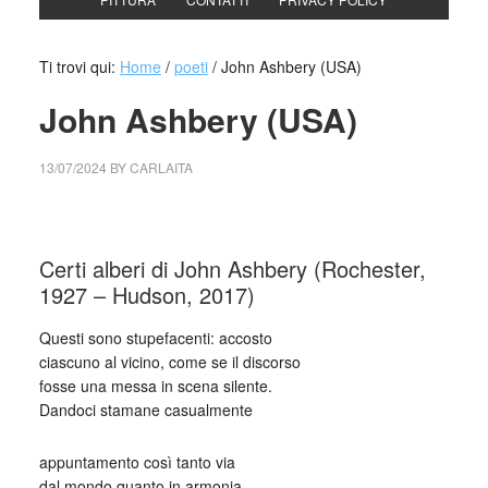
Ti trovi qui:
Home
/
poeti
/
John Ashbery (USA)
John Ashbery (USA)
13/07/2024
BY
CARLAITA
cctm collettivo culturale tuttomondo John Ashbery (USA)
Certi alberi di John Ashbery (Rochester,
1927 – Hudson, 2017)
Questi sono stupefacenti: accosto
ciascuno al vicino, come se il discorso
fosse una messa in scena silente.
Dandoci stamane casualmente
appuntamento così tanto via
dal mondo quanto in armonia