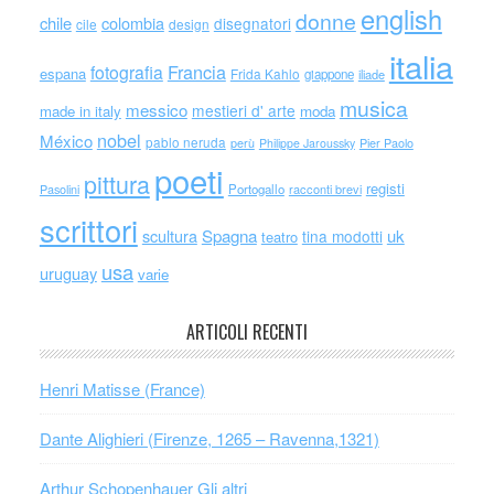
english
donne
chile
colombia
disegnatori
cile
design
italia
Francia
fotografia
espana
Frida Kahlo
giappone
iliade
musica
messico
mestieri d' arte
made in italy
moda
nobel
México
pablo neruda
perù
Philippe Jaroussky
Pier Paolo
poeti
pittura
registi
Portogallo
racconti brevi
Pasolini
scrittori
scultura
Spagna
uk
tina modotti
teatro
usa
uruguay
varie
ARTICOLI RECENTI
Henri Matisse (France)
Dante Alighieri (Firenze, 1265 – Ravenna,1321)
Arthur Schopenhauer Gli altri