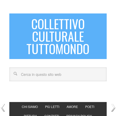
COLLETTIVO
CULTURALE
TUTTOMONDO
CHI SIAMO
PIÙ LETTI
AMORE
POETI
PITTURA
CONTATTI
PRIVACY POLICY