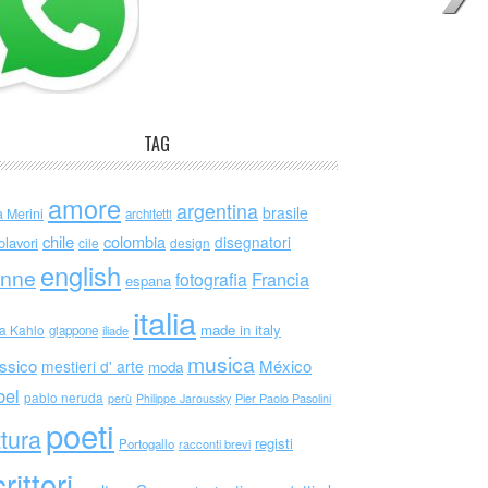
TAG
amore
argentina
brasile
a Merini
architetti
chile
colombia
disegnatori
olavori
cile
design
english
nne
Francia
fotografia
espana
italia
made in italy
da Kahlo
giappone
iliade
musica
ssico
México
mestieri d' arte
moda
bel
pablo neruda
perù
Philippe Jaroussky
Pier Paolo Pasolini
poeti
ttura
registi
Portogallo
racconti brevi
rittori