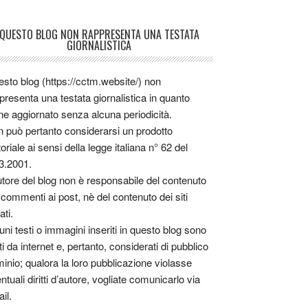
QUESTO BLOG NON RAPPRESENTA UNA TESTATA
GIORNALISTICA
sto blog (https://cctm.website/) non
presenta una testata giornalistica in quanto
ne aggiornato senza alcuna periodicità.
 può pertanto considerarsi un prodotto
toriale ai sensi della legge italiana n° 62 del
3.2001.
utore del blog non è responsabile del contenuto
 commenti ai post, nè del contenuto dei siti
ati.
uni testi o immagini inseriti in questo blog sono
tti da internet e, pertanto, considerati di pubblico
inio; qualora la loro pubblicazione violasse
ntuali diritti d’autore, vogliate comunicarlo via
il.