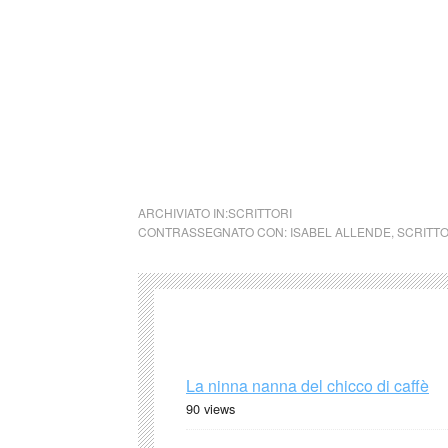
principalmente grazie al suo romanzo più fam
sulle sue esperienze di vita, ma ha anche pa
Ha partecipato a molti tour mondiali per prom
vari college statunitensi. Vive in California
2003 (fonte Wikipedia)
collettivo culturale tuttomondo Isabel Alle
ARCHIVIATO IN:
SCRITTORI
CONTRASSEGNATO CON:
ISABEL ALLENDE
,
SCRITTO
La ninna nanna del chicco di caffè
90 views