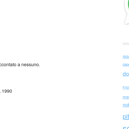
nde Raccontami una storia
Ald
ccontato a nessuno.
cap
do
Fri
, 1990
me
no
pi
sc