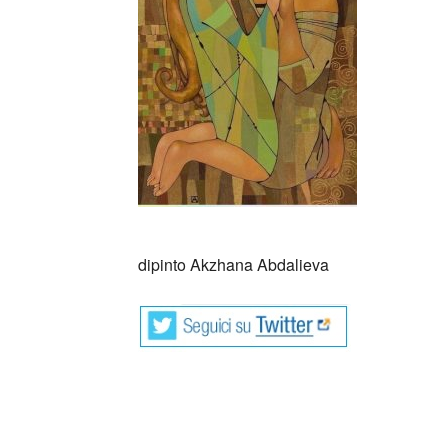
dipinto Akzhana Abdalieva
Così Eva Luna comincia a raccontare, distes
siamo intenti ad ascoltare. Racconta storia