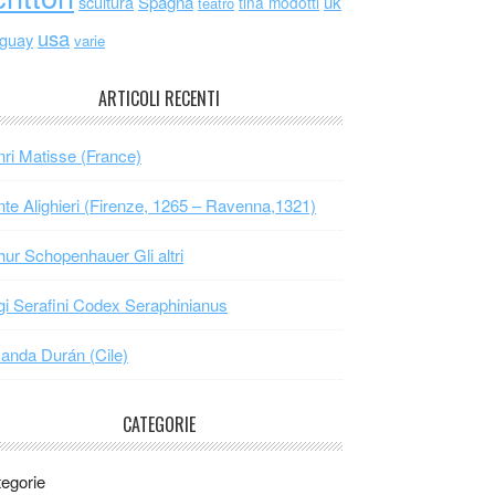
scultura
Spagna
uk
tina modotti
teatro
usa
uguay
varie
ARTICOLI RECENTI
ri Matisse (France)
te Alighieri (Firenze, 1265 – Ravenna,1321)
hur Schopenhauer Gli altri
gi Serafini Codex Seraphinianus
nda Durán (Cile)
CATEGORIE
egorie