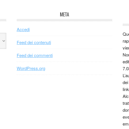
META
Accedi
Que
rap
Feed dei contenuti
vie
Non
Feed dei commenti
edi
WordPress.org
7.0
L’a
dei
link
Alc
tra
dom
eve
ema