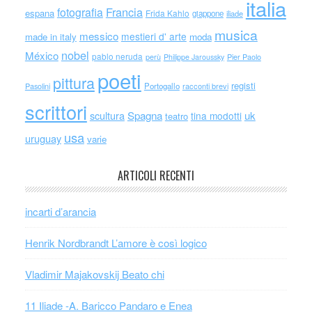
italia
Francia
fotografia
espana
Frida Kahlo
giappone
iliade
musica
messico
mestieri d' arte
made in italy
moda
nobel
México
pablo neruda
perù
Philippe Jaroussky
Pier Paolo
poeti
pittura
registi
Portogallo
racconti brevi
Pasolini
scrittori
scultura
Spagna
uk
tina modotti
teatro
usa
uruguay
varie
ARTICOLI RECENTI
incarti d’arancia
Henrik Nordbrandt L’amore è così logico
Vladimir Majakovskij Beato chi
11 Iliade -A. Baricco Pandaro e Enea