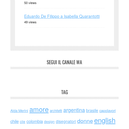
50 views
Eduardo De Filippo a Isabella Quarantotti
49 views
SEGUI IL CANALE WA
TAG
amore
argentina
brasile
capolavori
Alda Merini
architetti
english
donne
chile
colombia
disegnatori
cile
design