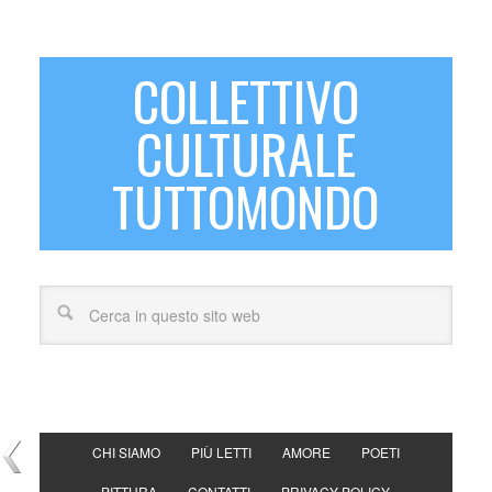
COLLETTIVO
CULTURALE
TUTTOMONDO
CHI SIAMO
PIÙ LETTI
AMORE
POETI
PITTURA
CONTATTI
PRIVACY POLICY