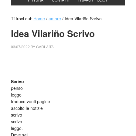
Ti trovi qui:
Home
/
amore
/
Idea Vilariño Scrivo
Idea Vilariño Scrivo
03/07/2022
BY
CARLAITA
collettivo culturale tuttomondo Scrivo penso leggo … di
Idea Vilariño
Scrivo
penso
leggo
traduco venti pagine
ascolto le notizie
scrivo
scrivo
leggo.
Dove sei