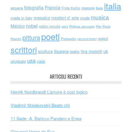
italia
Francia
fotografia
espana
Frida Kahlo
giappone
iliade
musica
messico
mestieri d' arte
made in italy
moda
nobel
México
pablo neruda
perù
Philippe Jaroussky
Pier Paolo
poeti
pittura
registi
Portogallo
racconti brevi
Pasolini
scrittori
scultura
Spagna
uk
tina modotti
teatro
usa
uruguay
varie
ARTICOLI RECENTI
Henrik Nordbrandt L’amore è così logico
Vladimir Majakovskij Beato chi
11 Iliade -A. Baricco Pandaro e Enea
Giovanni Verga da Eva