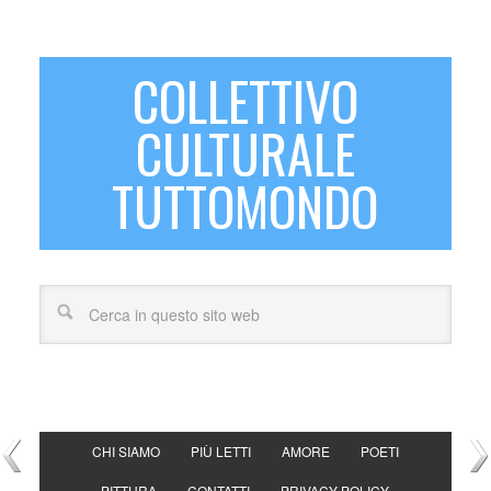
COLLETTIVO
CULTURALE
TUTTOMONDO
CHI SIAMO
PIÙ LETTI
AMORE
POETI
PITTURA
CONTATTI
PRIVACY POLICY