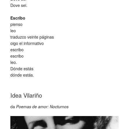
Dove sei.
_
Escribo
pienso
leo
traduzco veinte páginas
oigo el informativo
escribo
escribo
leo.
Dónde estás
dónde estás.
_
Idea Vilariño
da
Poemas de amor: Nocturnos
_