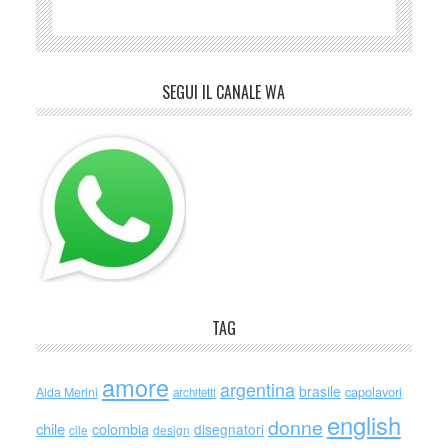
SEGUI IL CANALE WA
TAG
amore
argentina
brasile
capolavori
Alda Merini
architetti
english
donne
chile
colombia
disegnatori
cile
design