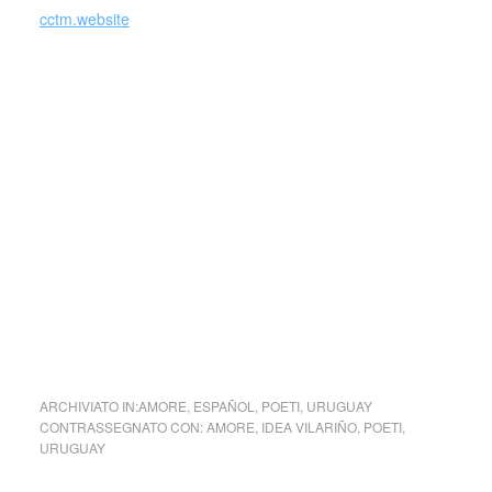
cctm.website
Si erano conosciuti prima di incontrarsi. “Andavano senza
cercarsi, ma sapendo che andavano per trovarsi”, avrebbe
detto Cortàzar. Ieratica, quasi solenne, lei. Lui maledetto.
Come potevano non piacersi? L’incontro avvenne in un bar
di Montevideo. “S’era messo a sedurmi con tutto se stesso,
con il meglio di sé, al punto che mi ero convinta che fosse
la settima meraviglia. Quella stessa notte mi innamorai di
lui. M’innamorai, m’innamorai, m’innamorai”.
collettivo culturale tuttomondo Scrivo penso leggo … di
Idea Vilariño
ARCHIVIATO IN:
AMORE
,
ESPAÑOL
,
POETI
,
URUGUAY
CONTRASSEGNATO CON:
AMORE
,
IDEA VILARIÑO
,
POETI
,
URUGUAY