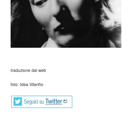
_
traduzione dal web
foto: Idea Vilariño
_
Idea Vilariño, uruguayana di Montevideo nata nel 1920 e