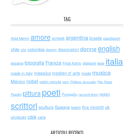
TAG
amore
argentina
brasile
capolavori
Alda Merini
architetti
english
donne
chile
colombia
disegnatori
cile
design
italia
Francia
fotografia
espana
Frida Kahlo
giappone
iliade
musica
messico
mestieri d' arte
made in italy
moda
nobel
México
pablo neruda
perù
Philippe Jaroussky
Pier Paolo
poeti
pittura
registi
Portogallo
racconti brevi
Pasolini
scrittori
scultura
Spagna
uk
tina modotti
teatro
usa
uruguay
varie
ARTICOLI RECENTI