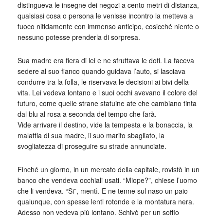
distingueva le insegne dei negozi a cento metri di distanza,
qualsiasi cosa o persona le venisse incontro la metteva a
fuoco nitidamente con immenso anticipo, cosicché niente o
nessuno potesse prenderla di sorpresa.
Sua madre era fiera di lei e ne sfruttava le doti. La faceva
sedere al suo fianco quando guidava l’auto, si lasciava
condurre tra la folla, le riservava le decisioni ai bivi della
vita. Lei vedeva lontano e i suoi occhi avevano il colore del
futuro, come quelle strane statuine ate che cambiano tinta
dal blu al rosa a seconda del tempo che farà.
Vide arrivare il destino, vide la tempesta e la bonaccia, la
malattia di sua madre, il suo marito sbagliato, la
svogliatezza di proseguire su strade annunciate.
Finché un giorno, in un mercato della capitale, rovistò in un
banco che vendeva occhiali usati. “Miope?”, chiese l’uomo
che li vendeva. “Si”, mentì. E ne tenne sul naso un paio
qualunque, con spesse lenti rotonde e la montatura nera.
Adesso non vedeva più lontano. Schivò per un soffio