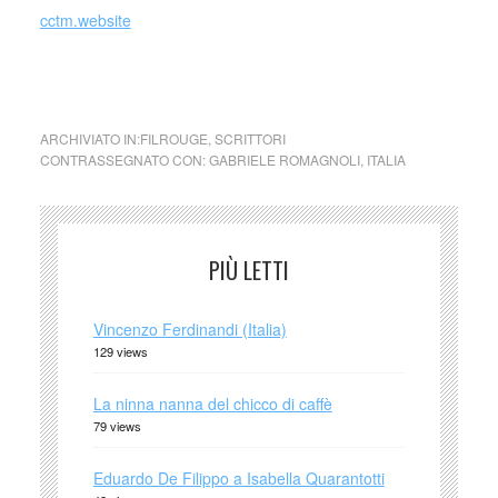
cctm.website
cctm cctm cctm cctm cctm cctm cctm cctm cctm cctm
ARCHIVIATO IN:
FILROUGE
,
SCRITTORI
CONTRASSEGNATO CON:
GABRIELE ROMAGNOLI
,
ITALIA
PIÙ LETTI
Vincenzo Ferdinandi (Italia)
129 views
La ninna nanna del chicco di caffè
79 views
Eduardo De Filippo a Isabella Quarantotti