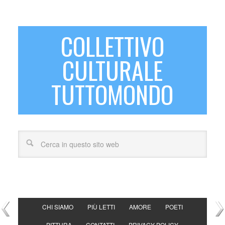
COLLETTIVO
CULTURALE
TUTTOMONDO
CHI SIAMO
PIÙ LETTI
AMORE
POETI
PITTURA
CONTATTI
PRIVACY POLICY