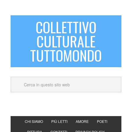
COLLETTIVO
CULTURALE
TUTTOMONDO
CHI SIAMO
PIÙ LETTI
AMORE
POETI
PITTURA
CONTATTI
PRIVACY POLICY