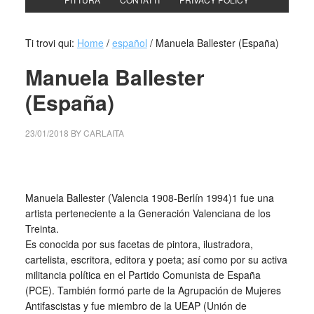
Ti trovi qui:
Home
/
español
/
Manuela Ballester (España)
Manuela Ballester
(España)
23/01/2018
BY
CARLAITA
centro cultural tina modotti caracas Manuela Ballester
Manuela Ballester (Valencia 1908-Berlín 1994)1​ fue una
artista perteneciente a la Generación Valenciana de los
Treinta.
Es conocida por sus facetas de pintora, ilustradora,
cartelista, escritora, editora y poeta; así como por su activa
militancia política en el Partido Comunista de España
(PCE). También formó parte de la Agrupación de Mujeres
Antifascistas y fue miembro de la UEAP (Unión de