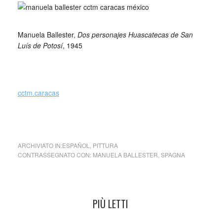
_
Manuela Ballester,
Dos personajes Huascatecas de San
Luís de Potosí
, 1945
cctm.caracas
cctm cctm cctm cctm cctm cctm cctm cctm
ARCHIVIATO IN:
ESPAÑOL
,
PITTURA
CONTRASSEGNATO CON:
MANUELA BALLESTER
,
SPAGNA
PIÙ LETTI