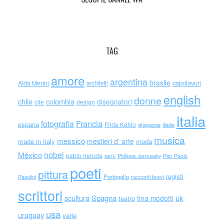
TAG
amore
argentina
brasile
capolavori
Alda Merini
architetti
english
donne
chile
colombia
disegnatori
cile
design
italia
Francia
fotografia
espana
Frida Kahlo
giappone
iliade
musica
messico
mestieri d' arte
made in italy
moda
nobel
México
pablo neruda
perù
Philippe Jaroussky
Pier Paolo
poeti
pittura
registi
Portogallo
racconti brevi
Pasolini
scrittori
scultura
Spagna
uk
tina modotti
teatro
usa
uruguay
varie