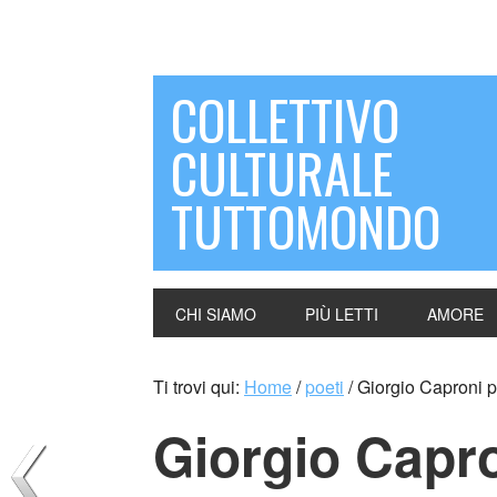
COLLETTIVO
CULTURALE
TUTTOMONDO
CHI SIAMO
PIÙ LETTI
AMORE
Ti trovi qui:
Home
/
poeti
/
Giorgio Caproni p
Giorgio Capr