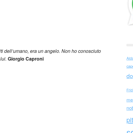
o Caproni per Franco Costabile
limiti dell’umano, era un angelo. Non ho conosciuto
lui.
Giorgio Caproni
Ald
cap
do
Fri
me
no
pi
sc