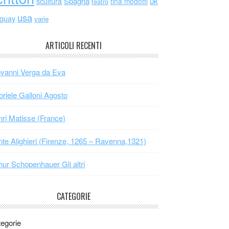
scultura
Spagna
uk
tina modotti
teatro
usa
uguay
varie
ARTICOLI RECENTI
vanni Verga da Eva
riele Galloni Agosto
ri Matisse (France)
te Alighieri (Firenze, 1265 – Ravenna,1321)
hur Schopenhauer Gli altri
CATEGORIE
egorie