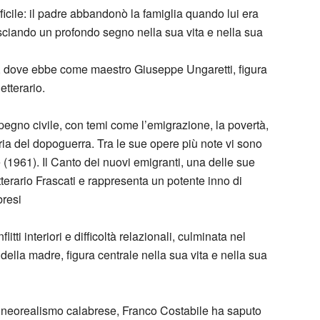
ficile: il padre abbandonò la famiglia quando lui era
asciando un profondo segno nella sua vita e nella sua
a, dove ebbe come maestro Giuseppe Ungaretti, figura
etterario.
mpegno civile, con temi come l’emigrazione, la povertà,
bria del dopoguerra. Tra le sue opere più note vi sono
e (1961). Il Canto dei nuovi emigranti, una delle sue
tterario Frascati e rappresenta un potente inno di
bresi
tti interiori e difficoltà relazionali, culminata nel
della madre, figura centrale nella sua vita e nella sua
 neorealismo calabrese, Franco Costabile ha saputo