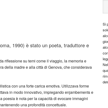
Si 
sol
alc
gio
oma, 1990) è stato un poeta, traduttore e
alc
con
leg
a riflessione su temi come il viaggio, la memoria e
Nel
igura della madre e alla città di Genova, che considerava
qua
rim
det
istica con una forte carica emotiva. Utilizzava forme
dattava in modo innovativo, impiegando enjambements e
sua poesia è nota per la capacità di evocare immagini
 mantenendo una profondità concettuale.