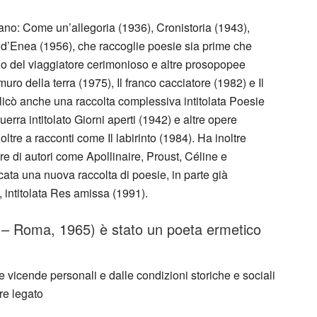
rano: Come un’allegoria (1936), Cronistoria (1943),
o d’Enea (1956), che raccoglie poesie sia prime che
o del viaggiatore cerimonioso e altre prosopopee
 muro della terra (1975), Il franco cacciatore (1982) e Il
icò anche una raccolta complessiva intitolata Poesie
uerra intitolato Giorni aperti (1942) e altre opere
ltre a racconti come Il labirinto (1984). Ha inoltre
re di autori come Apollinaire, Proust, Céline e
ata una nuova raccolta di poesie, in parte già
 intitolata Res amissa (1991).
 – Roma, 1965) è stato un poeta ermetico
vicende personali e dalle condizioni storiche e sociali
re legato