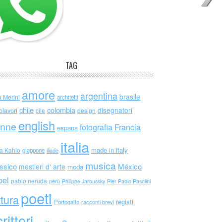
TAG
amore
argentina
brasile
a Merini
architetti
chile
colombia
disegnatori
olavori
cile
design
english
nne
Francia
fotografia
espana
italia
made in italy
da Kahlo
giappone
iliade
musica
ssico
México
mestieri d' arte
moda
bel
pablo neruda
perù
Philippe Jaroussky
Pier Paolo Pasolini
poeti
ttura
registi
Portogallo
racconti brevi
rittori