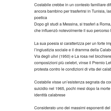
Costabile crebbe in un contesto familiare dif
ancora bambino per trasferirsi in Tunisia, l
poetica
Dopo gli studi a Messina, si trasferì a Rom
che influenzò notevolmente il suo percorso l
La sua poesia si caratterizza per un forte i
l’ingiustizia sociale e il dramma della Cala
Via degli ulivi (1950) e La rosa nel bicchier
composizioni più celebri, vinse il Premio Le
protesta contro le condizioni di vita dei cala
Costabile visse un’esistenza segnata da confli
suicidio nel 1965, pochi mesi dopo la morte 
identità calabrese
Considerato uno dei massimi esponenti del