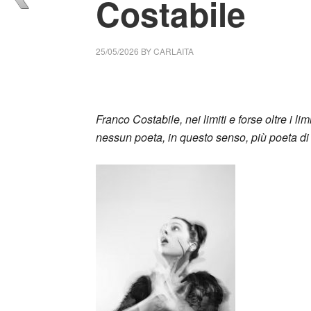
Costabile
25/05/2026
BY
CARLAITA
cctm collettivo culturale tuttomondo Giorgi
Franco Costabile, nei limiti e forse oltre i 
nessun poeta, in questo senso, più poeta di 