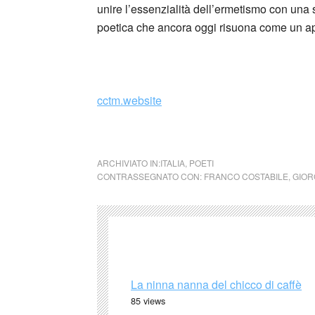
unire l’essenzialità dell’ermetismo con una 
poetica che ancora oggi risuona come un app
_
cctm.website
cctm collettivo culturale tuttomon
ARCHIVIATO IN:
ITALIA
,
POETI
CONTRASSEGNATO CON:
FRANCO COSTABILE
,
GIOR
La ninna nanna del chicco di caffè
85 views