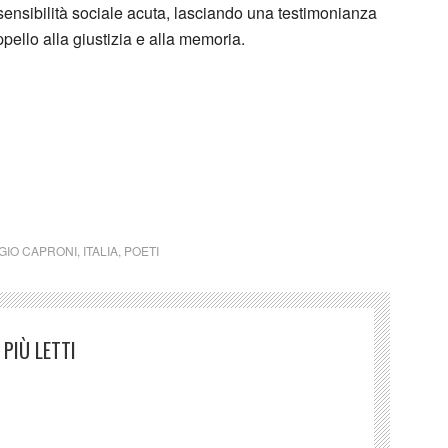
sensibilità sociale acuta, lasciando una testimonianza
ello alla giustizia e alla memoria.
do Giorgio Caproni per Franco Costabile
GIO CAPRONI
,
ITALIA
,
POETI
PIÙ LETTI