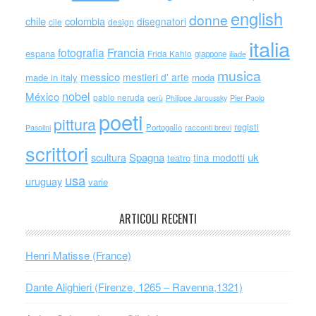
english
donne
chile
colombia
disegnatori
cile
design
italia
Francia
fotografia
espana
Frida Kahlo
giappone
iliade
musica
messico
mestieri d' arte
made in italy
moda
nobel
México
pablo neruda
perù
Philippe Jaroussky
Pier Paolo
poeti
pittura
registi
Portogallo
racconti brevi
Pasolini
scrittori
scultura
Spagna
uk
tina modotti
teatro
usa
uruguay
varie
ARTICOLI RECENTI
Henri Matisse (France)
Dante Alighieri (Firenze, 1265 – Ravenna,1321)