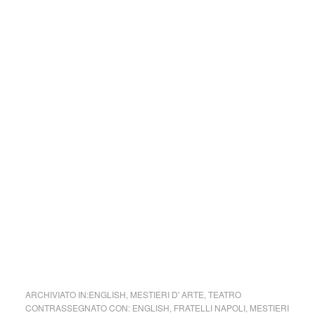
capitale e diffusa nella parte occidentale dell’Isola, e l’Opira
catanese, affermatasi nella città etnea e diffusa, a grandi
linee, nella parte orientale dell’Isola ed anche in Calabria.
Le cronache raccontano che l’iniziatore dell’Opira a
Catania fu don Gaetano Crimi, il quale aprì il suo primo
teatro nel 1835.
Le due tradizioni differiscono per dimensioni e peso dei
pupi, per alcuni aspetti della meccanica e del sistema di
manovra, ma soprattutto per una diversa concezione
teatrale e dello spettacolo, che ha fatto sì che nel catanese
si affermasse un repertorio cavalleresco ben più ampio di
quello palermitano e per molti aspetti diverso
fratelli Napoli (Italia)
ARCHIVIATO IN:
ENGLISH
,
MESTIERI D' ARTE
,
TEATRO
CONTRASSEGNATO CON:
ENGLISH
,
FRATELLI NAPOLI
,
MESTIERI