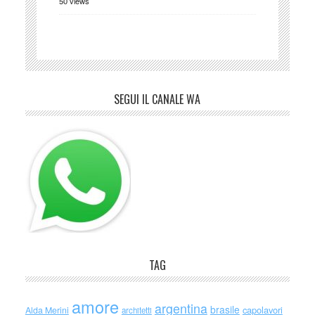
50 views
SEGUI IL CANALE WA
TAG
amore
argentina
brasile
capolavori
Alda Merini
architetti