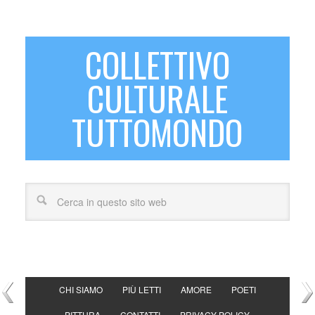
COLLETTIVO
CULTURALE
TUTTOMONDO
CHI SIAMO
PIÙ LETTI
AMORE
POETI
PITTURA
CONTATTI
PRIVACY POLICY