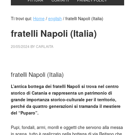
Ti trovi qui:
Home
/
english
/
fratelli Napoli (Italia)
fratelli Napoli (Italia)
20/05/2024
BY
CARLAITA
cctm collettivo culturale tuttomondo fratelli Napoli (Italia)
fratelli Napoli (Italia)
L’antica bottega dei fratelli Napoli si trova nel centro
storico di Catania e rappresenta un patrimonio di
grande importanza storico-culturale per il territorio,
perché da quattro generazioni si tramanda il mestiere
del “Puparo”.
Pupi, fondali, armi, monili e oggetti che servono alla messa
in scena, tutto è realizzato nella bottega di via Reitano che