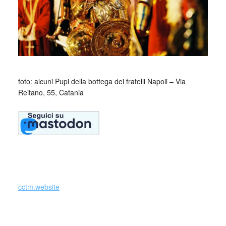
_
foto: alcuni Pupi della bottega dei fratelli Napoli – Via
Reitano, 55, Catania
cctm.website
Esistono in Sicilia due differenti tradizioni, o “stili”,
dell’Opera dei Pupi: L’Opra palermitana, affermatasi nella