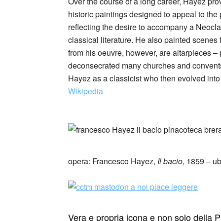
Over the course of a long career, Hayez prove
historic paintings designed to appeal to the p
reflecting the desire to accompany a Neoclas
classical literature. He also painted scenes
from his oeuvre, however, are altarpieces –
deconsecrated many churches and convents i
Hayez as a classicist who then evolved into
Wikipedia
_
_
opera: Francesco Hayez,
Il bacio
, 1859 – u
Vera e propria icona e non solo della P