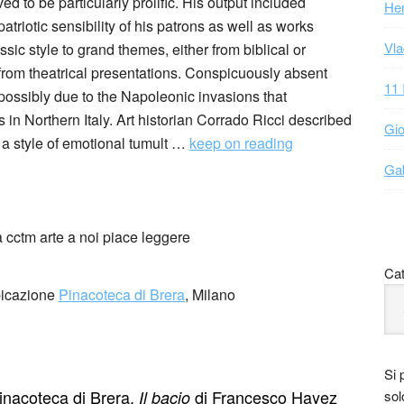
d to be particularly prolific. His output included
Hen
atriotic sensibility of his patrons as well as works
Vla
sic style to grand themes, either from biblical or
 from theatrical presentations. Conspicuously absent
11 
 possibly due to the Napoleonic invasions that
n Northern Italy. Art historian Corrado Ricci described
Gio
 a style of emotional tumult …
keep on reading
Gab
Cat
bicazione
Pinacoteca di Brera
, Milano
Si 
inacoteca di Brera,
di Francesco Hayez
Il bacio
sol