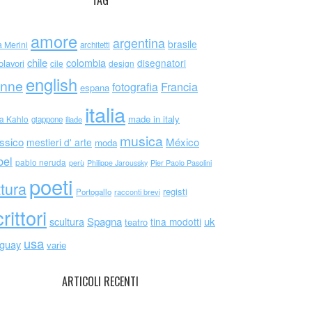
TAG
amore
argentina
brasile
a Merini
architetti
chile
colombia
disegnatori
olavori
cile
design
english
nne
Francia
fotografia
espana
italia
made in italy
da Kahlo
giappone
iliade
musica
ssico
México
mestieri d' arte
moda
bel
pablo neruda
perù
Philippe Jaroussky
Pier Paolo Pasolini
poeti
ttura
registi
Portogallo
racconti brevi
rittori
scultura
Spagna
uk
tina modotti
teatro
usa
uguay
varie
ARTICOLI RECENTI