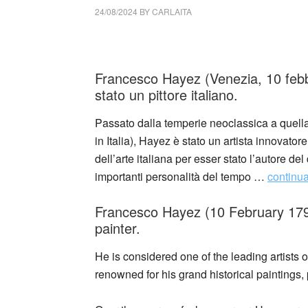
24/08/2024
BY
CARLAITA
cctm collettivo culturale tuttomondo Frances
Francesco Hayez (Venezia, 10 febb
stato un pittore italiano.
Passato dalla temperie neoclassica a quella
in Italia), Hayez è stato un artista innovator
dell’arte italiana per esser stato l’autore del d
importanti personalità del tempo …
continua
Francesco Hayez (10 February 179
painter.
He is considered one of the leading artists 
renowned for his grand historical paintings, p