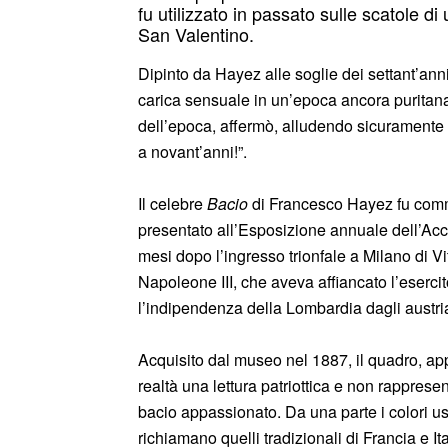
fu utilizzato in passato sulle scatole d
San Valentino.
Dipinto da Hayez alle soglie dei settant’anni
carica sensuale in un’epoca ancora puritana,
dell’epoca, affermò, alludendo sicuramente al 
a novant’anni!”.
Il celebre
Bacio
di Francesco Hayez fu commi
presentato all’Esposizione annuale dell’Acc
mesi dopo l’ingresso trionfale a Milano di Vi
Napoleone III, che aveva affiancato l’eser
l’indipendenza della Lombardia dagli austria
Acquisito dal museo nel 1887, il quadro, 
realtà una lettura patriottica e non rappresen
bacio appassionato. Da una parte i colori usa
richiamano quelli tradizionali di Francia e It