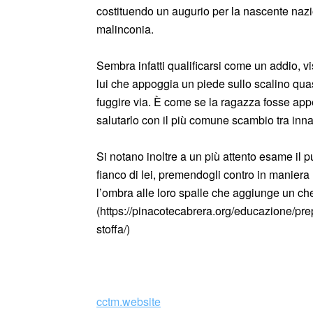
costituendo un augurio per la nascente nazion
malinconia.
Sembra infatti qualificarsi come un addio, visti
lui che appoggia un piede sullo scalino quasi 
fuggire via. È come se la ragazza fosse app
salutarlo con il più comune scambio tra inna
Si notano inoltre a un più attento esame il
fianco di lei, premendogli contro in manier
l’ombra alle loro spalle che aggiunge un c
(https://pinacotecabrera.org/educazione/pre
stoffa/)
_
cctm.website