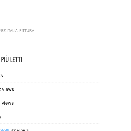
bicazione Pinacoteca di Brera, Milano
YEZ
,
ITALIA
,
PITTURA
PIÙ LETTI
ws
2 views
 views
s
totti
47 views