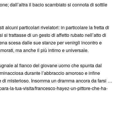
e; dall’altra il bacio scambiato si connota di sottile
 alcuni particolari rivelatori: in particolare la fretta di
si trattasse di un gesto di affetto rubato nell’atto di
ena scesa dalle sue stanze per venirgli incontro e
morati, ma anche il più intimo e universale.
 pugnale al fianco del giovane uomo che spunta dal
a minacciosa durante l’abbraccio amoroso e infine
he di misterioso. Insomma un dramma ancora da farsi …
para-la-tua-visita/francesco-hayez-un-pittore-che-ha-