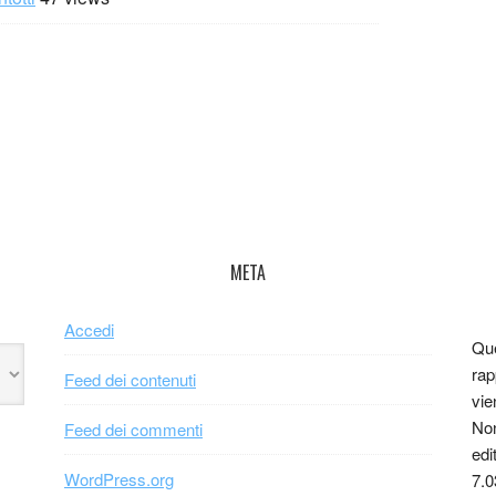
META
Accedi
Que
rap
Feed dei contenuti
vie
Non
Feed dei commenti
edi
WordPress.org
7.0