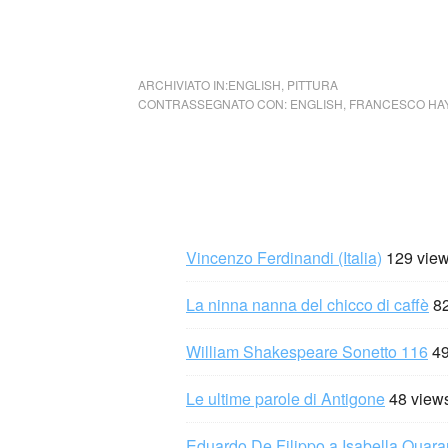
opera: Francesco Hayez,
Il bacio
, 1859 – u
ARCHIVIATO IN:
ENGLISH
,
PITTURA
CONTRASSEGNATO CON:
ENGLISH
,
FRANCESCO HA
Vincenzo Ferdinandi (Italia)
129 vie
La ninna nanna del chicco di caffè
8
William Shakespeare Sonetto 116
49
Le ultime parole di Antigone
48 view
Eduardo De Filippo a Isabella Quaran