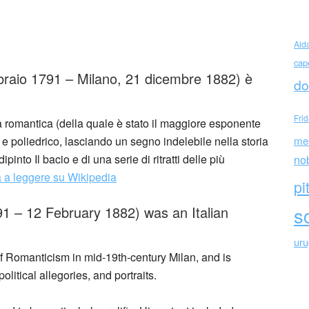
co Hayez (Italia)
Ald
cap
raio 1791 – Milano, 21 dicembre 1882) è
do
Fri
 romantica (della quale è stato il maggiore esponente
e e poliedrico, lasciando un segno indelebile nella storia
me
ipinto Il bacio e di una serie di ritratti delle più
no
 a leggere su Wikipedia
pi
1 – 12 February 1882) was an Italian
sc
ur
of Romanticism in mid-19th-century Milan, and is
olitical allegories, and portraits.