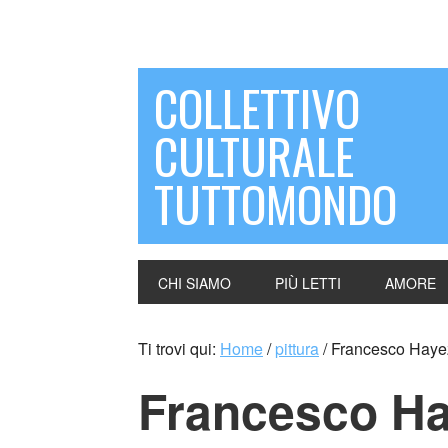
COLLETTIVO
CULTURALE
TUTTOMONDO
CHI SIAMO
PIÙ LETTI
AMORE
Ti trovi qui:
Home
/
pittura
/
Francesco Hayez 
Francesco Hay