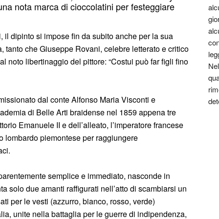
i una nota marca di cioccolatini per festeggiare
alc
gio
alc
, il dipinto si impose fin da subito anche per la sua
con
 tanto che Giuseppe Rovani, celebre letterato e critico
leg
noto libertinaggio del pittore: “Costui può far figli fino
Nel
qua
rim
ssionato dal conte Alfonso Maria Visconti e
det
ademia di Belle Arti braidense nel 1859 appena tre
ttorio Emanuele II e dell’alleato, l’imperatore francese
cito lombardo piemontese per raggiungere
ci.
apparentemente semplice e immediato, nasconde in
ta solo due amanti raffigurati nell’atto di scambiarsi un
ti per le vesti (azzurro, bianco, rosso, verde)
alia, unite nella battaglia per le guerre di indipendenza,