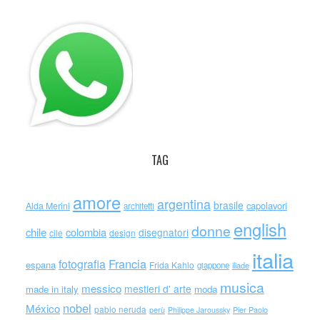
TAG
amore
argentina
brasile
capolavori
Alda Merini
architetti
english
donne
chile
colombia
disegnatori
cile
design
italia
Francia
fotografia
espana
Frida Kahlo
giappone
iliade
musica
messico
mestieri d' arte
made in italy
moda
nobel
México
pablo neruda
perù
Philippe Jaroussky
Pier Paolo