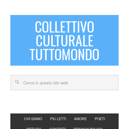
COLLETTIVO
CULTURALE
TUTTOMONDO
CHI SIAMO
PIÙ LETTI
AMORE
POETI
PITTURA
CONTATTI
PRIVACY POLICY