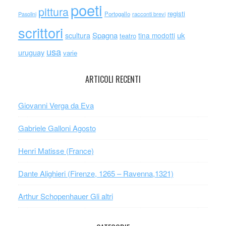
poeti
pittura
registi
Portogallo
racconti brevi
Pasolini
scrittori
scultura
Spagna
uk
tina modotti
teatro
usa
uruguay
varie
ARTICOLI RECENTI
Giovanni Verga da Eva
Gabriele Galloni Agosto
Henri Matisse (France)
Dante Alighieri (Firenze, 1265 – Ravenna,1321)
Arthur Schopenhauer Gli altri