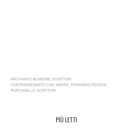
a noi piace leggere collettivo culturale tuttomondo
Fernando Pessoa (Portogallo)
ARCHIVIATO IN:
AMORE
,
SCRITTORI
CONTRASSEGNATO CON:
AMORE
,
FERNANDO PESSOA
,
PORTOGALLO
,
SCRITTORI
PIÙ LETTI