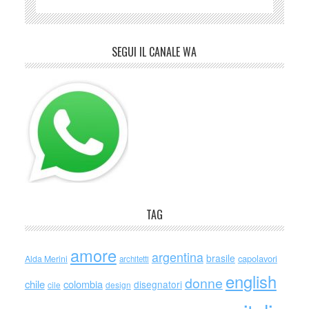
SEGUI IL CANALE WA
TAG
amore
argentina
brasile
capolavori
Alda Merini
architetti
english
donne
chile
colombia
disegnatori
cile
design