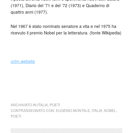
(1971), Diario del ’71 e del ’72 (1973) e Quaderno di
quattro anni (1977).
Nel 1967 è stato nominato senatore a vita e nel 1975 ha
ricevuto il premio Nobel per la letteratura. (fonte Wikipedia)
cctm.website
cctm collettivo culturale tuttomondo
Eugenio Montale Portami il girasole
impazzito di luce
ARCHIVIATO IN:
ITALIA
,
POETI
CONTRASSEGNATO CON:
EUGENIO MONTALE
,
ITALIA
,
NOBEL
,
POETI