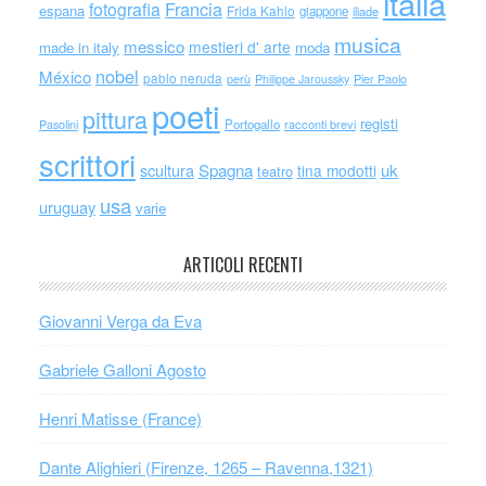
italia
Francia
fotografia
espana
Frida Kahlo
giappone
iliade
musica
messico
mestieri d' arte
made in italy
moda
nobel
México
pablo neruda
perù
Philippe Jaroussky
Pier Paolo
poeti
pittura
registi
Portogallo
racconti brevi
Pasolini
scrittori
scultura
Spagna
uk
tina modotti
teatro
usa
uruguay
varie
ARTICOLI RECENTI
Giovanni Verga da Eva
Gabriele Galloni Agosto
Henri Matisse (France)
Dante Alighieri (Firenze, 1265 – Ravenna,1321)