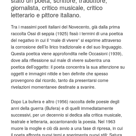
stato un poeta, scrittore, traduttore,
giornalista, critico musicale, critico
letterario e pittore italiano.
Tra i massimi poeti italiani del Novecento, già dalla prima
raccolta Ossi di seppia (1925) fissò i termini di una poetica
del negativo in cui il “male di vivere” si esprime attraverso
la corrosione dell’Io lirico tradizionale e del suo linguaggio.
Questa poetica viene approfondita nelle Occasioni (1939),
dove alla riflessione sul male di vivere subentra una
poetica dell’oggetto: il poeta concentra la sua attenzione su
oggetti e immagini nitide e ben definite che spesso
provengono dal ricordo, tanto da presentarsi come
rivelazioni momentanee destinate a svanire.
Dopo La bufera e altro (1956) raccolta delle poesie degli
anni della guerra (Bufera) e di quelli immediatamente
successivi, per un decennio si dedica alla critica musicale,
teatrale e letteraria, accantonando la poesia. Nel 1963
muore la moglie e ciò dà avvio a una fase di ripresa, in cui
il poeta affronta nuovi temi e sperimenta nuovi stili: Satura