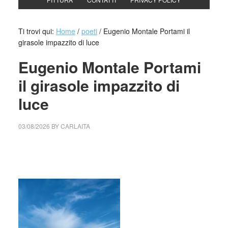
Ti trovi qui:
Home
/
poeti
/
Eugenio Montale Portami il
girasole impazzito di luce
Eugenio Montale Portami
il girasole impazzito di
luce
03/08/2026
BY
CARLAITA
cctm collettivo culturale tuttomondo Eugenio Montale
Portami il girasole impazzito di luce