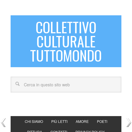
COLLETTIVO
CULTURALE
TUTTOMONDO
CHI SIAMO
PIÙ LETTI
AMORE
POETI
PITTURA
CONTATTI
PRIVACY POLICY