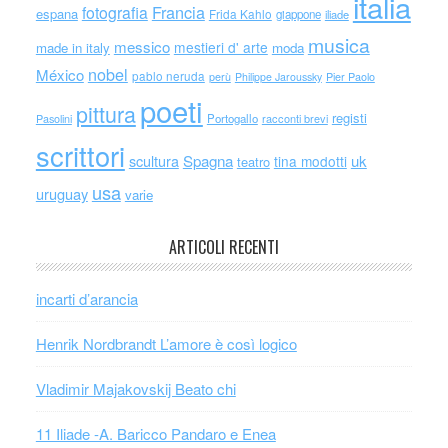
italia
Francia
fotografia
espana
Frida Kahlo
giappone
iliade
musica
messico
mestieri d' arte
made in italy
moda
nobel
México
pablo neruda
perù
Philippe Jaroussky
Pier Paolo
poeti
pittura
registi
Portogallo
racconti brevi
Pasolini
scrittori
scultura
Spagna
uk
tina modotti
teatro
usa
uruguay
varie
ARTICOLI RECENTI
incarti d’arancia
Henrik Nordbrandt L’amore è così logico
Vladimir Majakovskij Beato chi
11 Iliade -A. Baricco Pandaro e Enea