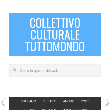
COLLETTIVO
CULTURALE
TUTTOMONDO
CHI SIAMO
PIÙ LETTI
AMORE
POETI
PITTURA
CONTATTI
PRIVACY POLICY