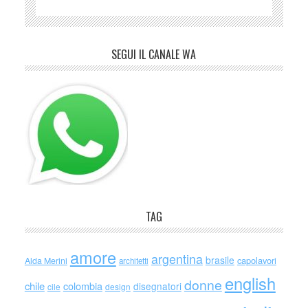
SEGUI IL CANALE WA
TAG
amore
argentina
brasile
capolavori
Alda Merini
architetti
english
donne
chile
colombia
disegnatori
cile
design