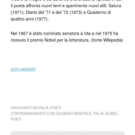
il poeta affronta nuovi temi e sperimenta nuovi stili: Satura
(1971), Diario del ’71 e del ’72 (1973) e Quaderno di
quattro anni (1977).
Nel 1967 è stato nominato senatore a vita e nel 1975 ha
ricevuto il premio Nobel per la letteratura. (fonte Wikipedia)
cctm.website
cctm collettivo culturale tuttomondo Eugenio Montale
Accade
ARCHIVIATO IN:
ITALIA
,
POETI
CONTRASSEGNATO CON:
EUGENIO MONTALE
,
ITALIA
,
NOBEL
,
POETI