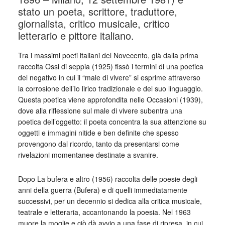
stato un poeta, scrittore, traduttore,
giornalista, critico musicale, critico
letterario e pittore italiano.
Tra i massimi poeti italiani del Novecento, già dalla prima
raccolta Ossi di seppia (1925) fissò i termini di una poetica
del negativo in cui il “male di vivere” si esprime attraverso
la corrosione dell’Io lirico tradizionale e del suo linguaggio.
Questa poetica viene approfondita nelle Occasioni (1939),
dove alla riflessione sul male di vivere subentra una
poetica dell’oggetto: il poeta concentra la sua attenzione su
oggetti e immagini nitide e ben definite che spesso
provengono dal ricordo, tanto da presentarsi come
rivelazioni momentanee destinate a svanire.
Dopo La bufera e altro (1956) raccolta delle poesie degli
anni della guerra (Bufera) e di quelli immediatamente
successivi, per un decennio si dedica alla critica musicale,
teatrale e letteraria, accantonando la poesia. Nel 1963
muore la moglie e ciò dà avvio a una fase di ripresa, in cui