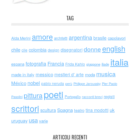
TAG
amore
argentina
brasile
capolavori
Alda Merini
architetti
english
donne
chile
colombia
disegnatori
cile
design
italia
Francia
fotografia
espana
Frida Kahlo
giappone
iliade
musica
messico
mestieri d' arte
made in italy
moda
nobel
México
pablo neruda
perù
Philippe Jaroussky
Pier Paolo
poeti
pittura
registi
Portogallo
racconti brevi
Pasolini
scrittori
scultura
Spagna
uk
tina modotti
teatro
usa
uruguay
varie
ARTICOLI RECENTI