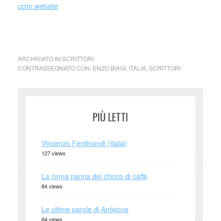
cctm.website
cctm collettivo culturale tuttomondo Enzo Biagi (Italia)
ARCHIVIATO IN:
SCRITTORI
CONTRASSEGNATO CON:
ENZO BIAGI
,
ITALIA
,
SCRITTORI
PIÙ LETTI
Vincenzo Ferdinandi (Italia)
127 views
La ninna nanna del chicco di caffè
84 views
Le ultime parole di Antigone
64 views