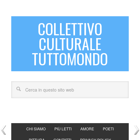
COLLETTIVO
CULTURALE
TUTTOMONDO
CHI SIAMO
PIÙ LETTI
AMORE
POETI
PITTURA
CONTATTI
PRIVACY POLICY