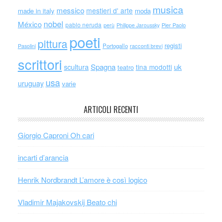
musica
messico
mestieri d' arte
made in italy
moda
nobel
México
pablo neruda
perù
Philippe Jaroussky
Pier Paolo
poeti
pittura
registi
Portogallo
racconti brevi
Pasolini
scrittori
scultura
Spagna
uk
tina modotti
teatro
usa
uruguay
varie
ARTICOLI RECENTI
Giorgio Caproni Oh cari
incarti d’arancia
Henrik Nordbrandt L’amore è così logico
Vladimir Majakovskij Beato chi