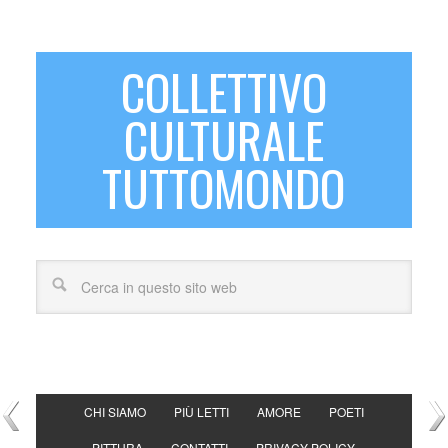
COLLETTIVO
CULTURALE
TUTTOMONDO
CHI SIAMO
PIÙ LETTI
AMORE
POETI
PITTURA
CONTATTI
PRIVACY POLICY