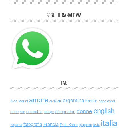
SEGUI IL CANALE WA
TAG
amore
argentina
brasile
capolavori
Alda Merini
architetti
english
donne
chile
colombia
disegnatori
cile
design
italia
Francia
fotografia
espana
Frida Kahlo
giappone
iliade