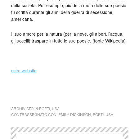
della società. Per esempio, più della metà delle sue poesie
fu scritta durante gli anni della guerra di secessione
americana.
Il suo amore per la natura (per la neve, gli alberi, l’acqua,
gli uccelli) traspare in tutte le sue poesie. (fonte Wikipedia)
_
cctm.website
cctm collettivo culturale tuttomondo Emily
Dickinson Luglio
ARCHIVIATO IN:
POETI
,
USA
CONTRASSEGNATO CON:
EMILY DICKINSON
,
POETI
,
USA