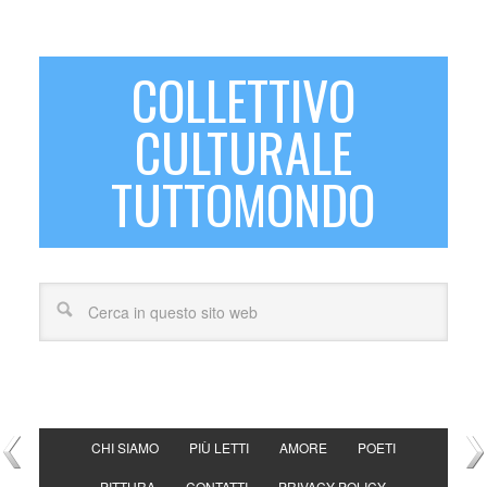
COLLETTIVO
CULTURALE
TUTTOMONDO
CHI SIAMO
PIÙ LETTI
AMORE
POETI
PITTURA
CONTATTI
PRIVACY POLICY