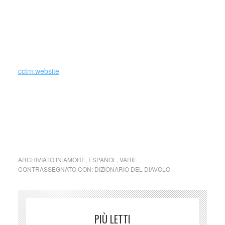
Nel 2009 ritorna a Monte San Giusto e si iscrive
all’Università di Macerata, per frequentare i corsi di
Conservazione e gestione dei Beni Culturali nella sede
distaccata di Fermo, dove si laurea nel 2014.
cctm.website
cctm amore arte bellezza poesia cultura latino america
collettivo culturale tuttomondo dizionario del diavolo
emozione
ARCHIVIATO IN:
AMORE
,
ESPAÑOL
,
VARIE
CONTRASSEGNATO CON:
DIZIONARIO DEL DIAVOLO
PIÙ LETTI