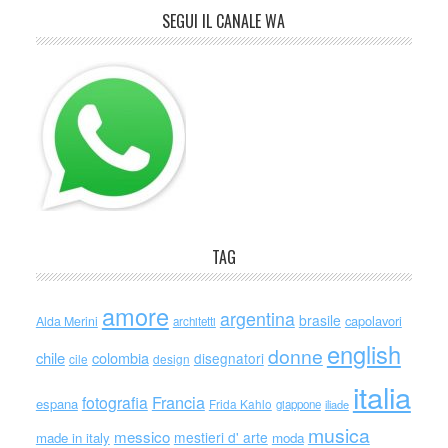
SEGUI IL CANALE WA
TAG
amore
argentina
brasile
capolavori
Alda Merini
architetti
english
donne
chile
colombia
disegnatori
cile
design
italia
Francia
fotografia
espana
Frida Kahlo
giappone
iliade
musica
messico
mestieri d' arte
made in italy
moda