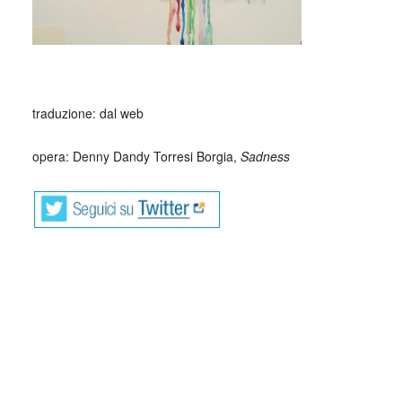
_
traduzione: dal web
opera: Denny Dandy Torresi Borgia,
Sadness
Il Dizionario del Diavolo è un irriverente e cinico
vocabolario scritto da Ambrose Bierce, giornalista e
scrittore statunitense. La prima pubblicazione risale al 1906
Un dizionario originale e unico nel suo genere, caustico,
cinico, infernale. Nulla è risparmiato dagli strali ironici e
dissacratori di Ambrose Bierce, uno fra gli autori più
celebrati e controversi della letteratura americana.