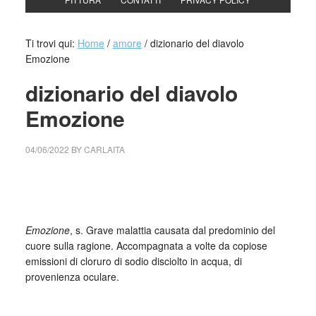
Ti trovi qui:
Home
/
amore
/
dizionario del diavolo
Emozione
dizionario del diavolo
Emozione
04/06/2022
BY
CARLAITA
collettivo culturale tuttomondo dizionario del diavolo
emozione
Emozione
, s. Grave malattia causata dal predominio del
cuore sulla ragione. Accompagnata a volte da copiose
emissioni di cloruro di sodio disciolto in acqua, di
provenienza oculare.
_