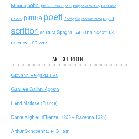
nobel
México
pablo neruda
perù
Philippe Jaroussky
Pier Paolo
poeti
pittura
registi
Portogallo
racconti brevi
Pasolini
scrittori
scultura
Spagna
uk
tina modotti
teatro
usa
uruguay
varie
ARTICOLI RECENTI
Giovanni Verga da Eva
Gabriele Galloni Agosto
Henri Matisse (France)
Dante Alighieri (Firenze, 1265 – Ravenna,1321)
Arthur Schopenhauer Gli altri